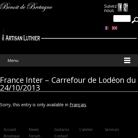
Suivez
nous
Search
for:
Menu
France Inter – Carrefour de Lodéon du
24/10/2013
Sorry, this entry is only available in
Français
.
Accueil
News
Guitares
L’atelier
Services
Boutique
Forum
Contact