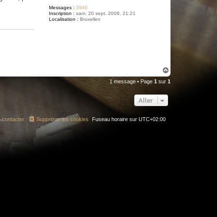
Messages :
3940
Inscription :
sam. 20 sept. 2008, 21:21
Localisation :
Bruxelles
H
a
1 message • Page
1
sur
1
u
t
Aller
 contacter
Supprimer les cookies
Fuseau horaire sur
UTC+02:00