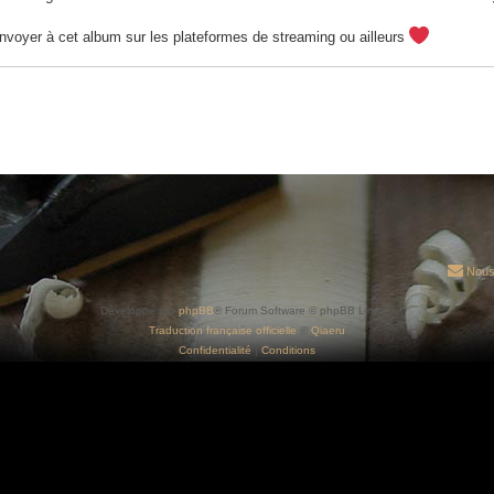
envoyer à cet album sur les plateformes de streaming ou ailleurs
Nous
Développé par
phpBB
® Forum Software © phpBB Limited
Traduction française officielle
©
Qiaeru
Confidentialité
|
Conditions