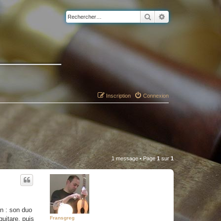
Rechercher
Recherche avancé
Inscription
Connexion
1 message • Page
1
sur
1
n : son duo
Fransgreg
uitare, puis