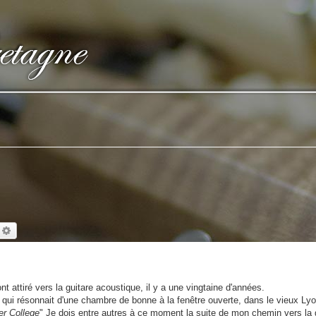
echercher
Recherche avancée
t attiré vers la guitare acoustique, il y a une vingtaine d'années.
ui résonnait d'une chambre de bonne à la fenêtre ouverte, dans le vieux Lyo
er College
" Je dois entre autres à ce moment la suite de mon chemin vers la g