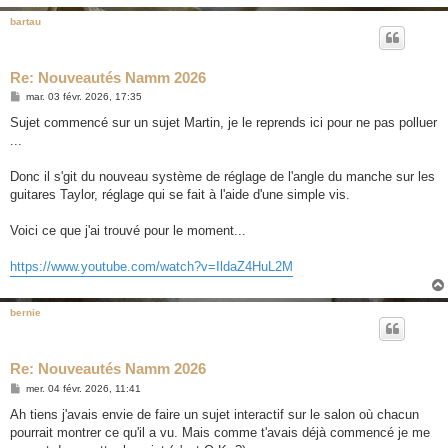
bartau
Re: Nouveautés Namm 2026
M
mar. 03 févr. 2026, 17:35
e
s
Sujet commencé sur un sujet Martin, je le reprends ici pour ne pas polluer
s
...
a
g
e
Donc il s'git du nouveau système de réglage de l'angle du manche sur les
guitares Taylor, réglage qui se fait à l'aide d'une simple vis.
Voici ce que j'ai trouvé pour le moment...
https://www.youtube.com/watch?v=IldaZ4HuL2M
bernie
Re: Nouveautés Namm 2026
M
mer. 04 févr. 2026, 11:41
e
s
Ah tiens j'avais envie de faire un sujet interactif sur le salon où chacun
s
pourrait montrer ce qu'il a vu. Mais comme t'avais déjà commencé je me
a
g