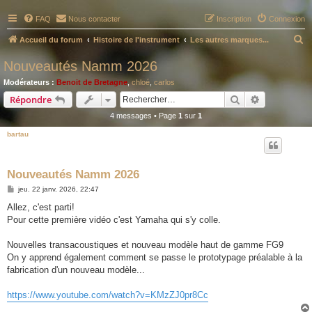
FAQ
Nous contacter
Inscription
Connexion
R
Accueil du forum
Histoire de l'instrument
Les autres marques...
e
Nouveautés Namm 2026
c
Modérateurs :
Benoit de Bretagne
,
chloé
,
carlos
h
Rechercher
Recherche 
Répondre
e
4 messages • Page
1
sur
1
r
bartau
c
h
Nouveautés Namm 2026
e
M
jeu. 22 janv. 2026, 22:47
r
e
s
Allez, c'est parti!
s
Pour cette première vidéo c'est Yamaha qui s'y colle.
a
g
e
Nouvelles transacoustiques et nouveau modèle haut de gamme FG9
On y apprend également comment se passe le prototypage préalable à la
fabrication d'un nouveau modèle...
https://www.youtube.com/watch?v=KMzZJ0pr8Cc