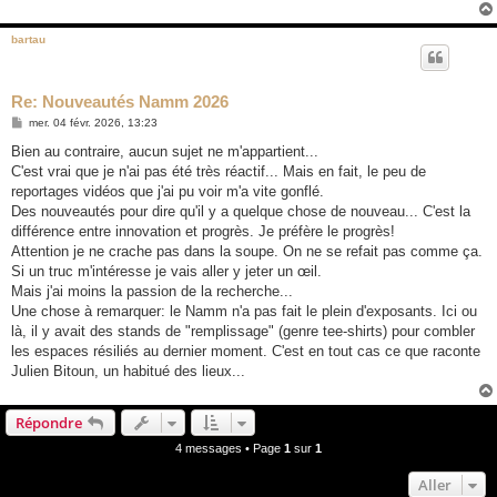
bartau
Re: Nouveautés Namm 2026
M
mer. 04 févr. 2026, 13:23
e
s
Bien au contraire, aucun sujet ne m'appartient...
s
C'est vrai que je n'ai pas été très réactif... Mais en fait, le peu de
a
g
reportages vidéos que j'ai pu voir m'a vite gonflé.
e
Des nouveautés pour dire qu'il y a quelque chose de nouveau... C'est la
différence entre innovation et progrès. Je préfère le progrès!
Attention je ne crache pas dans la soupe. On ne se refait pas comme ça.
Si un truc m'intéresse je vais aller y jeter un œil.
Mais j'ai moins la passion de la recherche...
Une chose à remarquer: le Namm n'a pas fait le plein d'exposants. Ici ou
là, il y avait des stands de "remplissage" (genre tee-shirts) pour combler
les espaces résiliés au dernier moment. C'est en tout cas ce que raconte
Julien Bitoun, un habitué des lieux...
Répondre
4 messages • Page
1
sur
1
Aller