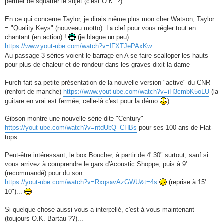
permet de squatter le sujet (c'est O.K. ?)...
e
En ce qui concerne Taylor, je dirais même plus mon cher Watson, Taylor
= "Quality Keys" (nouveau motto). La clef pour vous régler tout en
chantant (en action) !
(je blague un peu)
https://www.yout-ube.com/watch?v=IFXTJePAxKw
Au passage 3 séries voient le barrage en A se faire scalloper les hauts
pour plus de chaleur et de rondeur dans les graves dixit la dame
Furch fait sa petite présentation de la nouvelle version "active" du CNR
(renfort de manche)
https://www.yout-ube.com/watch?v=iH3cmbK5oLU
(la
guitare en vrai est fermée, celle-là c'est pour la démo
)
Gibson montre une nouvelle série dite "Century"
https://yout-ube.com/watch?v=ntdUbQ_CHBs
pour ses 100 ans de Flat-
tops
Peut-être intéressant, le box Boucher, à partir de 4' 30" surtout, sauf si
vous arrivez à comprendre le gars d'Acoustic Shoppe, puis à 9'
(recommandé) pour du son...
https://yout-ube.com/watch?v=RxqsavAzGWU&t=4s
(reprise à 15'
10")...
Si quelque chose aussi vous a interpellé, c'est à vous maintenant
(toujours O.K. Bartau ??)...