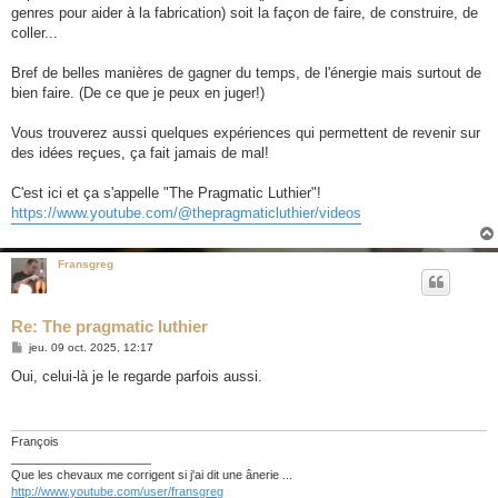
genres pour aider à la fabrication) soit la façon de faire, de construire, de
coller...
Bref de belles manières de gagner du temps, de l'énergie mais surtout de
bien faire. (De ce que je peux en juger!)
Vous trouverez aussi quelques expériences qui permettent de revenir sur
des idées reçues, ça fait jamais de mal!
C'est ici et ça s'appelle "The Pragmatic Luthier"!
https://www.youtube.com/@thepragmaticluthier/videos
Fransgreg
Re: The pragmatic luthier
M
jeu. 09 oct. 2025, 12:17
e
s
Oui, celui-là je le regarde parfois aussi.
s
a
g
e
François
_____________________
Que les chevaux me corrigent si j'ai dit une ânerie ...
http://www.youtube.com/user/fransgreg