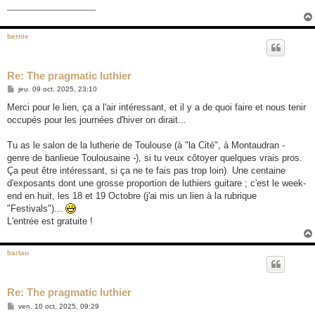
_____________________
bernie
Re: The pragmatic luthier
M
jeu. 09 oct. 2025, 23:10
e
s
Merci pour le lien, ça a l'air intéressant, et il y a de quoi faire et nous tenir
s
occupés pour les journées d'hiver on dirait...
a
g
e
Tu as le salon de la lutherie de Toulouse (à "la Cité", à Montaudran -
genre de banlieue Toulousaine -), si tu veux côtoyer quelques vrais pros.
Ça peut être intéressant, si ça ne te fais pas trop loin). Une centaine
d'exposants dont une grosse proportion de luthiers guitare ; c'est le week-
end en huit, les 18 et 19 Octobre (j'ai mis un lien à la rubrique
"Festivals")...
L'entrée est gratuite !
bartau
Re: The pragmatic luthier
M
ven. 10 oct. 2025, 09:29
e