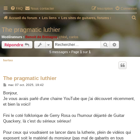
FAQ
Nous contacter
Inscription
Connexion
R
Accueil du forum
Les liens
Les sites de guitares, forums :
e
The pragmatic luthier
c
Modérateurs :
Benoit de Bretagne
,
chloé
,
carlos
h
Rechercher
Recherche 
Répondre
e
5 messages • Page
1
sur
1
r
bartau
c
h
The pragmatic luthier
e
M
mar. 07 oct. 2025, 19:42
r
e
s
Bonjour,
s
Je vous avais parlé d'une chaine YouTube que j'ai découvert récemment,
a
g
et bien la voici!
e
Fini le coté folklorique de Gerry Rosa ou l'humour déjanté de Guitar
Quackery, là c'est du sérieux sérieux!
Pour ceux qui voudraient se lancer dans la lutherie, plein de vidéos qui
exposent soit le matériel du monsieur (pas mal de gabarits en tous