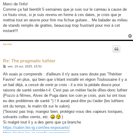
s
Merci de l'info!
s
Comme ça fait bientôt 5 semaines que je suis sur le carreau à cause de
a
g
ce foutu virus, si je suis revenu en forme à ces dates, je crois que je
e
mettrai tout en œuvre pour finir ma fichue guitare... Me balader au milieu
de stands remplis de grattes, beaucoup trop frustrant pour moi à cet
instant!!!
bernie
Re: The pragmatic luthier
M
ven. 10 oct. 2025, 15:51
e
s
Ah ouais je comprends : d'ailleurs il n'y aura sans doute pas "l'héritier
s
Favino" en plus, qui bien que s'étant installé en région Toulousaine il y a
a
g
un bail déjà, a cessé de venir je crois - il a mis la pédale douce pour
e
raisons de santé semble-t-il. C'est pas un métier facile dîtes-donc luthier
(Pozzo à Nîmes, Alves de Puga dans ton coin je crois, puis lui ont tous
eu des problèmes de santé °) ! Il aurait peut-être pu t'aider (les luthiers
ont du temps, le matin tôt sur le salon).
(°bossez pas trop, mangez bien, protégez-vous des vapeurs toxiques,
solvants colles vernis, etc.
)
Si malgré tout il y a des gens que ça branche
https://salon.les-ig.com/les-exposants/