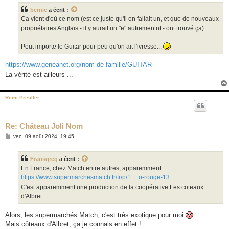
s
bernie
a écrit :
a
g
Ça vient d'où ce nom (est ce juste qu'il en fallait un, et que de nouveaux
e
propriétaires Anglais - il y aurait un "e" autrementnt - ont trouvé ça)...
Peut importe le Guitar pour peu qu'on ait l'ivresse...
https://www.geneanet.org/nom-de-famille/GUITAR
La vérité est ailleurs ...
Remi Preuller
Re: Château Joli Nom
M
ven. 09 août 2024, 19:45
e
s
s
Fransgreg
a écrit :
a
g
En France, chez Match entre autres, apparemment
e
https://www.supermarchesmatch.fr/fr/p/1 ... o-rouge-13
C'est apparemment une production de la coopérative Les coteaux
d'Albret....
Alors, les supermarchés Match, c'est très exotique pour moi
Mais côteaux d'Albret, ça je connais en effet !