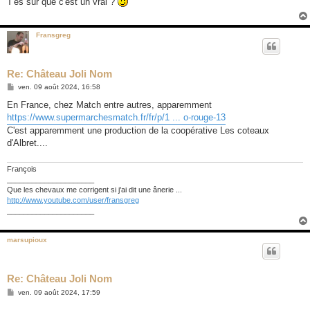
T'es sûr que c'est un vrai ?
a
g
e
Fransgreg
Re: Château Joli Nom
M
ven. 09 août 2024, 16:58
e
s
En France, chez Match entre autres, apparemment
s
https://www.supermarchesmatch.fr/fr/p/1 ... o-rouge-13
a
g
C'est apparemment une production de la coopérative Les coteaux
e
d'Albret....
François
_____________________
Que les chevaux me corrigent si j'ai dit une ânerie ...
http://www.youtube.com/user/fransgreg
_____________________
marsupioux
Re: Château Joli Nom
M
ven. 09 août 2024, 17:59
e
s