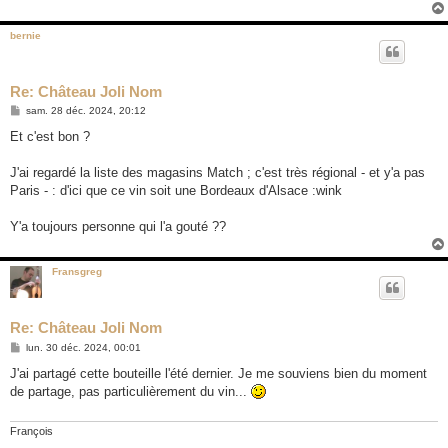
bernie
Re: Château Joli Nom
M
sam. 28 déc. 2024, 20:12
e
s
Et c'est bon ?
s
a
g
J'ai regardé la liste des magasins Match ; c'est très régional - et y'a pas
e
Paris - : d'ici que ce vin soit une Bordeaux d'Alsace :wink
Y'a toujours personne qui l'a gouté ??
Fransgreg
Re: Château Joli Nom
M
lun. 30 déc. 2024, 00:01
e
s
J'ai partagé cette bouteille l'été dernier. Je me souviens bien du moment
s
de partage, pas particulièrement du vin...
a
g
e
François
_____________________