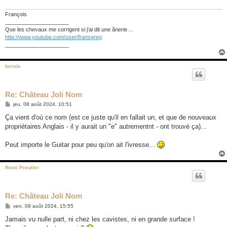
François
_____________________
Que les chevaux me corrigent si j'ai dit une ânerie ...
http://www.youtube.com/user/fransgreg
_____________________
bernie
Re: Château Joli Nom
M
jeu. 08 août 2024, 10:51
e
s
Ça vient d'où ce nom (est ce juste qu'il en fallait un, et que de nouveaux
s
propriétaires Anglais - il y aurait un "e" autrementnt - ont trouvé ça)...
a
g
e
Peut importe le Guitar pour peu qu'on ait l'ivresse...
Remi Preuller
Re: Château Joli Nom
M
ven. 09 août 2024, 15:55
e
s
Jamais vu nulle part, ni chez les cavistes, ni en grande surface !
s