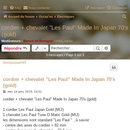
FAQ
Nous contacter
Inscription
Connexion
R
Accueil du forum
Occaz'es
Electriques
e
cordier + chevalet "Les Paul" Made In Japan 70's
c
(gold)
h
Modérateurs :
Benoit de Bretagne
,
chloé
,
carlos
e
Rechercher
Recherche 
Répondre
r
3 messages • Page
1
sur
1
c
domijazzjagVI65
h
e
cordier + chevalet "Les Paul" Made In Japan 70's
r
(gold)
M
mer. 14 janv. 2015, 14:31
e
s
cordier + chevalet "Les Paul" Made In Japan 70's (gold)
s
a
g
1 cordier Les Paul Japan Gold (MIJ)
e
1 chevalet Les Paul Tune O Matic Gold (MIJ)
les dimensions sont standard "Les Paul " , à savoir
- centre des axes du cordier = 82 mm