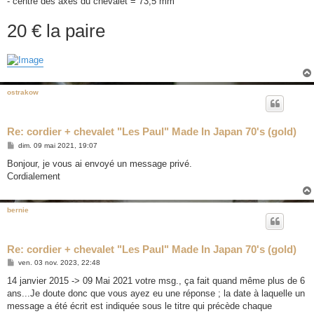
- centre des axes du chevalet = 73,5 mm
20 € la paire
ostrakow
Re: cordier + chevalet "Les Paul" Made In Japan 70's (gold)
M
dim. 09 mai 2021, 19:07
e
s
Bonjour, je vous ai envoyé un message privé.
s
Cordialement
a
g
e
bernie
Re: cordier + chevalet "Les Paul" Made In Japan 70's (gold)
M
ven. 03 nov. 2023, 22:48
e
s
14 janvier 2015 -> 09 Mai 2021 votre msg., ça fait quand même plus de 6
s
ans...Je doute donc que vous ayez eu une réponse ; la date à laquelle un
a
g
message a été écrit est indiquée sous le titre qui précède chaque
e