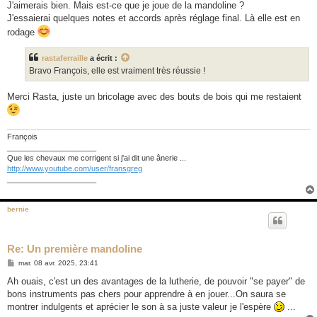
J'aimerais bien. Mais est-ce que je joue de la mandoline ?
J'essaierai quelques notes et accords après réglage final. Là elle est en
rodage
rastaferraille
a écrit :
Bravo François, elle est vraiment très réussie !
Merci Rasta, juste un bricolage avec des bouts de bois qui me restaient
François
_____________________
Que les chevaux me corrigent si j'ai dit une ânerie ...
http://www.youtube.com/user/fransgreg
_____________________
bernie
Re: Un première mandoline
M
mar. 08 avr. 2025, 23:41
e
s
Ah ouais, c'est un des avantages de la lutherie, de pouvoir "se payer" de
s
bons instruments pas chers pour apprendre à en jouer...On saura se
a
g
montrer indulgents et aprécier le son à sa juste valeur je l'espère
...
e