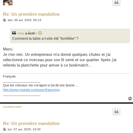
Re: Un première mandoline
M
dim. 06 avr. 2025, 06:13
e
s
s
niko
a écrit :
a
g
Comment la table a-t-elle été "torréfiée" ?
e
Merci.
Je n'en rien. Un entrepreneur m'a donné quelques chutes et j'ai
sélectionné ce morceau pour son fil serré et sur quartier. Après j'ai
refendu la planchette pour arriver à ce bookmatch...
François
_____________________
Que les chevaux me corrigent si j'ai dit une ânerie ...
http://www.youtube.com/user/fransgreg
_____________________
rastaferraille
Re: Un première mandoline
M
lun. 07 avr. 2025, 19:30
e