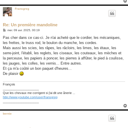
Fransgreg
Re: Un première mandoline
M
mer. 09 avr. 2025, 00:19
e
s
Pas cher dans ce cas-ci. Je n'ai acheté que le cordier, les mécaniques,
s
les frettes, le truss rod, le boulon du manche, les cordes.
a
g
Mais aussi les scies, les râpes, les râcloirs, les limes, les étaux, les
e
serre-joint, l'établi, les reglets, les ciseaux, les couteaux, les mèches et
la perceuse, les papiers à poncer, les pierres à affûter, le pied à coulisse,
les jauges, les colles, les vernis... Entre autres.
Et ça m'a coûté un bon paquet d'heures...
De plaisir
François
_____________________
Que les chevaux me corrigent si j'ai dit une ânerie ...
http://www.youtube.com/user/fransgreg
_____________________
bernie