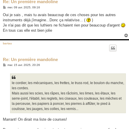
Re: Un première mandoline
M
mer. 09 avr. 2025, 09:16
e
s
Oui je sais , mais tu avais beaucoup de ces choses pour tes autres
s
instruments déjà j'imagine...Donc ça relativise... (
)
a
g
Je n'ai pas dit que les luthiers ne fichaient rien pour beaucoup d'argent
e
En tous cas elle est bien jolie
bartau
Re: Un première mandoline
M
mar. 15 avr. 2025, 20:26
e
s
s
a
g
le cordier, les mécaniques, les frettes, le truss rod, le boulon du manche,
e
les cordes.
Mais aussi les scies, les râpes, les râcloirs, les limes, les étaux, les
serre-joint, l'établi, les reglets, les ciseaux, les couteaux, les mèches et
la perceuse, les papiers à poncer, les pierres à affûter, le pied à
coulisse, les jauges, les colles, les vernis...
Marrant! On dirait ma liste de courses!