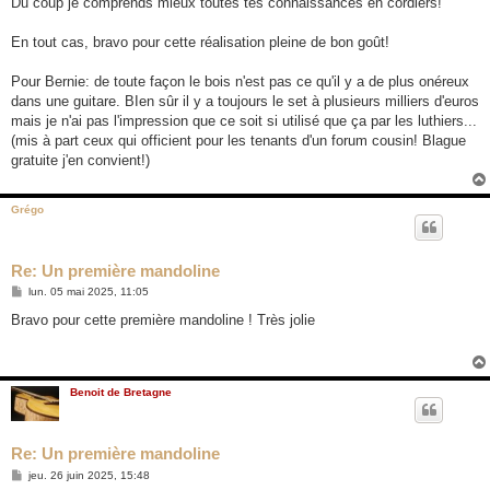
Du coup je comprends mieux toutes tes connaissances en cordiers!
En tout cas, bravo pour cette réalisation pleine de bon goût!
Pour Bernie: de toute façon le bois n'est pas ce qu'il y a de plus onéreux
dans une guitare. BIen sûr il y a toujours le set à plusieurs milliers d'euros
mais je n'ai pas l'impression que ce soit si utilisé que ça par les luthiers...
(mis à part ceux qui officient pour les tenants d'un forum cousin! Blague
gratuite j'en convient!)
Grégo
Re: Un première mandoline
M
lun. 05 mai 2025, 11:05
e
s
Bravo pour cette première mandoline ! Très jolie
s
a
g
e
Benoit de Bretagne
Re: Un première mandoline
M
jeu. 26 juin 2025, 15:48
e