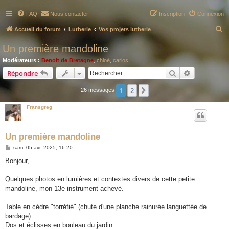
FAQ
Nous contacter
Inscription
Connexion
R
Accueil du forum
Lutherie
Vos projets lutherie
e
Un première mandoline
c
Modérateurs :
Benoit de Bretagne
,
chloé
,
carlos
h
Rechercher
Recherche 
Répondre
e
1
2
Suivant
26 messages
r
c
Fransgreg
h
e
Un première mandoline
r
M
sam. 05 avr. 2025, 16:20
e
s
Bonjour,
s
a
g
Quelques photos en lumières et contextes divers de cette petite
e
mandoline, mon 13e instrument achevé.
Table en cèdre "torréfié" (chute d'une planche rainurée languettée de
bardage)
Dos et éclisses en bouleau du jardin