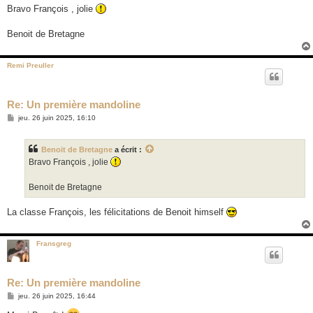
s
Bravo François , jolie
s
a
g
Benoit de Bretagne
e
Remi Preuller
Re: Un première mandoline
M
jeu. 26 juin 2025, 16:10
e
s
s
Benoit de Bretagne
a écrit :
a
g
Bravo François , jolie
e
Benoit de Bretagne
La classe François, les félicitations de Benoit himself
Fransgreg
Re: Un première mandoline
M
jeu. 26 juin 2025, 16:44
e
s