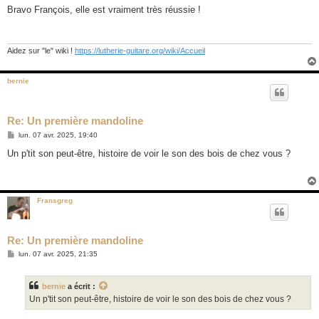
s
Bravo François, elle est vraiment très réussie !
s
a
g
e
Aidez sur "le" wiki !
https://lutherie-guitare.org/wiki/Accueil
bernie
Re: Un première mandoline
M
lun. 07 avr. 2025, 19:40
e
s
Un p'tit son peut-être, histoire de voir le son des bois de chez vous ?
s
a
g
e
Fransgreg
Re: Un première mandoline
M
lun. 07 avr. 2025, 21:35
e
s
s
bernie
a écrit :
a
g
Un p'tit son peut-être, histoire de voir le son des bois de chez vous ?
e