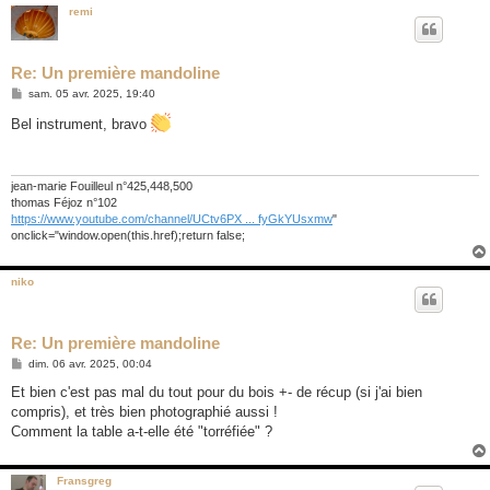
remi
Re: Un première mandoline
M
sam. 05 avr. 2025, 19:40
e
s
Bel instrument, bravo
s
a
g
e
jean-marie Fouilleul n°425,448,500
thomas Féjoz n°102
https://www.youtube.com/channel/UCtv6PX ... fyGkYUsxmw
"
onclick="window.open(this.href);return false;
niko
Re: Un première mandoline
M
dim. 06 avr. 2025, 00:04
e
s
Et bien c'est pas mal du tout pour du bois +- de récup (si j'ai bien
s
compris), et très bien photographié aussi !
a
g
Comment la table a-t-elle été "torréfiée" ?
e
Fransgreg