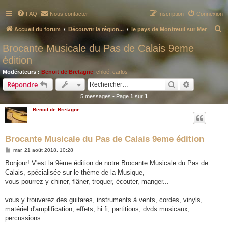
FAQ
Nous contacter
Inscription
Connexion
R
Accueil du forum
Découvrir la région...
le pays de Montreuil sur Mer
e
Brocante Musicale du Pas de Calais 9eme
c
édition
h
Modérateurs :
Benoit de Bretagne
,
chloé
,
carlos
e
Rechercher
Recherche 
Répondre
r
5 messages • Page
1
sur
1
c
Benoit de Bretagne
h
e
Brocante Musicale du Pas de Calais 9eme édition
r
M
mar. 21 août 2018, 10:28
e
s
Bonjour! V'est la 9ème édition de notre Brocante Musicale du Pas de
s
Calais, spécialisée sur le thème de la Musique,
a
g
vous pourrez y chiner, flâner, troquer, écouter, manger...
e
vous y trouverez des guitares, instruments à vents, cordes, vinyls,
matériel d'amplification, effets, hi fi, partitions, dvds musicaux,
percussions ...