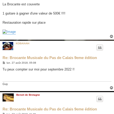
La Brocante est couverte
1 guitare à gagner d'une valeur de 500€ !!!!
Restauration rapide sur place
KOBAIAAH
Re: Brocante Musicale du Pas de Calais 9eme édition
M
lun. 27 août 2018, 05:08
e
s
Tu peux compter sur moi pour septembre 2022 !!
s
a
g
e
Guy
Benoit de Bretagne
Re: Brocante Musicale du Pas de Calais 9eme édition
M