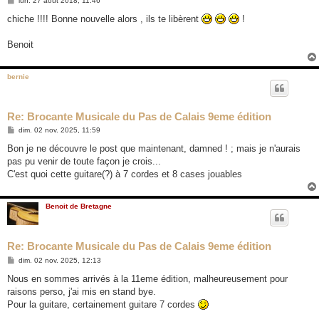
lun. 27 août 2018, 11:46
e
s
chiche !!!! Bonne nouvelle alors , ils te libèrent
!
s
a
g
Benoit
e
bernie
Re: Brocante Musicale du Pas de Calais 9eme édition
M
dim. 02 nov. 2025, 11:59
e
s
Bon je ne découvre le post que maintenant, damned ! ; mais je n'aurais
s
pas pu venir de toute façon je crois...
a
g
C'est quoi cette guitare(?) à 7 cordes et 8 cases jouables
e
Benoit de Bretagne
Re: Brocante Musicale du Pas de Calais 9eme édition
M
dim. 02 nov. 2025, 12:13
e
s
Nous en sommes arrivés à la 11eme édition, malheureusement pour
s
raisons perso, j'ai mis en stand bye.
a
g
Pour la guitare, certainement guitare 7 cordes
e