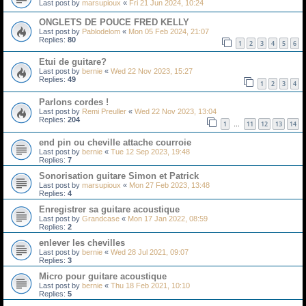
Last post by
marsupioux
«
Fri 21 Jun 2024, 10:24
ONGLETS DE POUCE FRED KELLY
Last post by
Pablodelom
«
Mon 05 Feb 2024, 21:07
Replies:
80
1
2
3
4
5
6
Etui de guitare?
Last post by
bernie
«
Wed 22 Nov 2023, 15:27
Replies:
49
1
2
3
4
Parlons cordes !
Last post by
Remi Preuller
«
Wed 22 Nov 2023, 13:04
Replies:
204
1
11
12
13
14
…
end pin ou cheville attache courroie
Last post by
bernie
«
Tue 12 Sep 2023, 19:48
Replies:
7
Sonorisation guitare Simon et Patrick
Last post by
marsupioux
«
Mon 27 Feb 2023, 13:48
Replies:
4
Enregistrer sa guitare acoustique
Last post by
Grandcase
«
Mon 17 Jan 2022, 08:59
Replies:
2
enlever les chevilles
Last post by
bernie
«
Wed 28 Jul 2021, 09:07
Replies:
3
Micro pour guitare acoustique
Last post by
bernie
«
Thu 18 Feb 2021, 10:10
Replies:
5