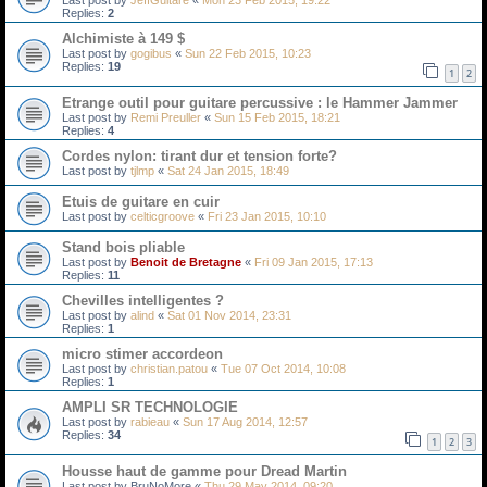
Last post by
JeffGuitare
«
Mon 23 Feb 2015, 19:22
Replies:
2
Alchimiste à 149 $
Last post by
gogibus
«
Sun 22 Feb 2015, 10:23
Replies:
19
1
2
Etrange outil pour guitare percussive : le Hammer Jammer
Last post by
Remi Preuller
«
Sun 15 Feb 2015, 18:21
Replies:
4
Cordes nylon: tirant dur et tension forte?
Last post by
tjlmp
«
Sat 24 Jan 2015, 18:49
Etuis de guitare en cuir
Last post by
celticgroove
«
Fri 23 Jan 2015, 10:10
Stand bois pliable
Last post by
Benoit de Bretagne
«
Fri 09 Jan 2015, 17:13
Replies:
11
Chevilles intelligentes ?
Last post by
alind
«
Sat 01 Nov 2014, 23:31
Replies:
1
micro stimer accordeon
Last post by
christian.patou
«
Tue 07 Oct 2014, 10:08
Replies:
1
AMPLI SR TECHNOLOGIE
Last post by
rabieau
«
Sun 17 Aug 2014, 12:57
Replies:
34
1
2
3
Housse haut de gamme pour Dread Martin
Last post by
BruNoMore
«
Thu 29 May 2014, 09:20