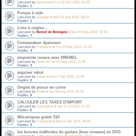
Last post by
damsaoul
«
Tue 20 Dec 2016, 01:35
Replies:
1
Pompe à vide
Last post by
Gazalain
«
Wed 31 Aug 2016, 08:54
Replies:
1
Lime à ongles...
Last post by
Benoit de Bretagne
«
Mon 30 May 2016, 11:59
Replies:
7
Comparateur épaisseur
Last post by
Fransgreg
«
Tue 03 May 2016, 23:18
Replies:
3
empreinte rosace avec DREMEL
Last post by
Cédric
«
Tue 03 May 2016, 21:40
Replies:
3
aiguiser rabot
Last post by
Cédric
«
Sun 17 Apr 2016, 21:48
Replies:
2
Onglet de pouce en corne
Last post by
Khalid
«
Sun 09 Aug 2015, 09:58
Replies:
5
CALCULER LES TAXES D'IMPORT
Last post by
marsupioux
«
Sat 11 Jul 2015, 17:20
Replies:
5
Mécaniques gotoh 510
Last post by
Fransgreg
«
Wed 01 Apr 2015, 09:05
Replies:
2
les bonnes méthodes de guitare (tous niveaux) en DVD