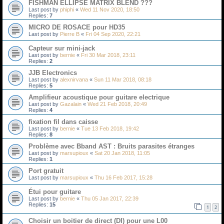
FISHMAN ELLIPSE MATRIX BLEND ???
Last post by
phiphi
«
Wed 11 Nov 2020, 18:50
Replies:
7
MICRO DE ROSACE pour HD35
Last post by
Pierre B
«
Fri 04 Sep 2020, 22:21
Capteur sur mini-jack
Last post by
bernie
«
Fri 30 Mar 2018, 23:11
Replies:
2
JJB Electronics
Last post by
alexnirvana
«
Sun 11 Mar 2018, 08:18
Replies:
5
Amplifieur acoustique pour guitare electrique
Last post by
Gazalain
«
Wed 21 Feb 2018, 20:49
Replies:
4
fixation fil dans caisse
Last post by
bernie
«
Tue 13 Feb 2018, 19:42
Replies:
8
Problème avec Bband AST : Bruits parasites étranges
Last post by
marsupioux
«
Sat 20 Jan 2018, 11:05
Replies:
1
Port gratuit
Last post by
marsupioux
«
Thu 16 Feb 2017, 15:28
Étui pour guitare
Last post by
bernie
«
Thu 05 Jan 2017, 22:39
Replies:
15
1
2
Choisir un boitier de direct (DI) pour une L00