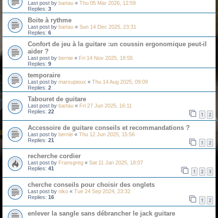
Last post by
bartau
«
Thu 05 Mar 2026, 12:59
Replies:
3
Boite à rythme
Last post by
bartau
«
Sun 14 Dec 2025, 23:31
Replies:
6
Confort de jeu à la guitare :un coussin ergonomique peut-il
aider ?
Last post by
bernie
«
Fri 14 Nov 2025, 18:55
Replies:
9
temporaire
Last post by
marsupioux
«
Thu 14 Aug 2025, 09:09
Replies:
2
Tabouret de guitare
Last post by
bartau
«
Fri 27 Jun 2025, 16:11
Replies:
22
1
2
Accessoire de guitare conseils et recommandations ?
Last post by
bernie
«
Thu 12 Jun 2025, 15:56
Replies:
21
1
2
recherche cordier
Last post by
Fransgreg
«
Sat 11 Jan 2025, 18:07
Replies:
41
1
2
3
cherche conseils pour choisir des onglets
Last post by
niko
«
Tue 24 Sep 2024, 23:32
Replies:
16
1
2
enlever la sangle sans débrancher le jack guitare