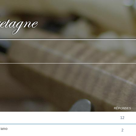
cher
cherche avancée
RÉPONSES
12
rano
2