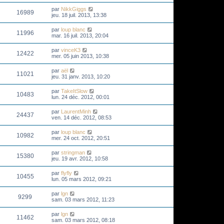
par
NikkGiggs
16989
jeu. 18 juil. 2013, 13:38
par
loup blanc
11996
mar. 16 juil. 2013, 20:04
par
vinceK3
12422
mer. 05 juin 2013, 10:38
par
aël
11021
jeu. 31 janv. 2013, 10:20
par
TakeItSlow
10483
lun. 24 déc. 2012, 00:01
par
LaurentMinh
24437
ven. 14 déc. 2012, 08:53
par
loup blanc
10982
mer. 24 oct. 2012, 20:51
par
stringman
15380
jeu. 19 avr. 2012, 10:58
par
flyfly
10455
lun. 05 mars 2012, 09:21
par
lgn
9299
sam. 03 mars 2012, 11:23
par
lgn
11462
sam. 03 mars 2012, 08:18