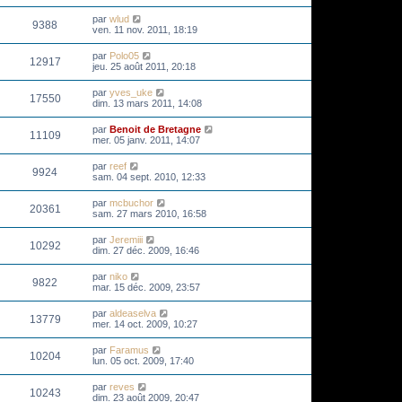
par
wlud
9388
ven. 11 nov. 2011, 18:19
par
Polo05
12917
jeu. 25 août 2011, 20:18
par
yves_uke
17550
dim. 13 mars 2011, 14:08
par
Benoit de Bretagne
11109
mer. 05 janv. 2011, 14:07
par
reef
9924
sam. 04 sept. 2010, 12:33
par
mcbuchor
20361
sam. 27 mars 2010, 16:58
par
Jeremiii
10292
dim. 27 déc. 2009, 16:46
par
niko
9822
mar. 15 déc. 2009, 23:57
par
aldeaselva
13779
mer. 14 oct. 2009, 10:27
par
Faramus
10204
lun. 05 oct. 2009, 17:40
par
reves
10243
dim. 23 août 2009, 20:47