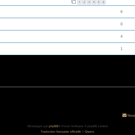
1
2
3
4
5
6
6
0
.
4
1
Nous
Développé par
phpBB
® Forum Software © phpBB Limited
Traduction française officielle
©
Qiaeru