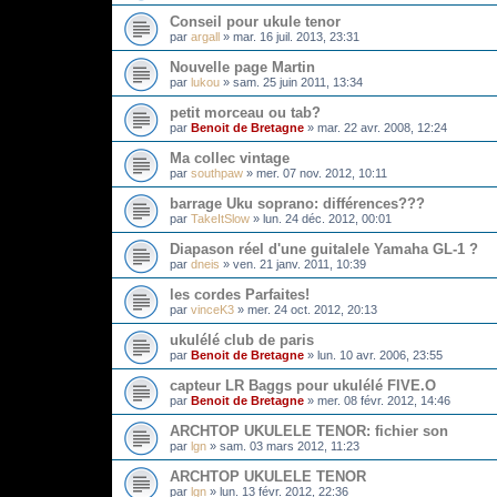
Conseil pour ukule tenor
par
argall
»
mar. 16 juil. 2013, 23:31
Nouvelle page Martin
par
lukou
»
sam. 25 juin 2011, 13:34
petit morceau ou tab?
par
Benoit de Bretagne
»
mar. 22 avr. 2008, 12:24
Ma collec vintage
par
southpaw
»
mer. 07 nov. 2012, 10:11
barrage Uku soprano: différences???
par
TakeItSlow
»
lun. 24 déc. 2012, 00:01
Diapason réel d'une guitalele Yamaha GL-1 ?
par
dneis
»
ven. 21 janv. 2011, 10:39
les cordes Parfaites!
par
vinceK3
»
mer. 24 oct. 2012, 20:13
ukulélé club de paris
par
Benoit de Bretagne
»
lun. 10 avr. 2006, 23:55
capteur LR Baggs pour ukulélé FIVE.O
par
Benoit de Bretagne
»
mer. 08 févr. 2012, 14:46
ARCHTOP UKULELE TENOR: fichier son
par
lgn
»
sam. 03 mars 2012, 11:23
ARCHTOP UKULELE TENOR
par
lgn
»
lun. 13 févr. 2012, 22:36