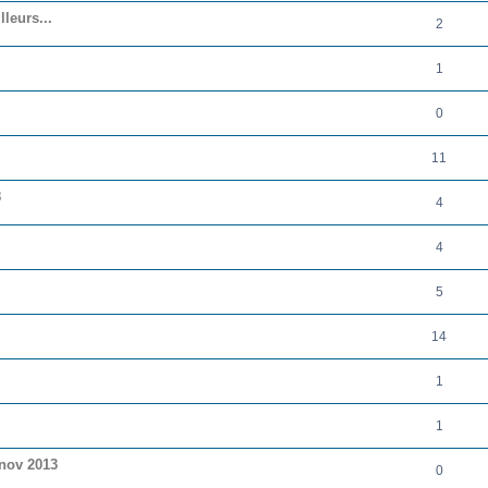
lleurs...
2
1
0
11
8
4
4
5
14
1
1
6nov 2013
0