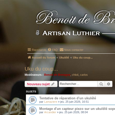
Raccourcis
FAQ
Nous contacter
Accueil du forum
Ukulélé
Uku du coup...
Uku du coup...
Modérateurs :
Benoit de Bretagne
,
chloé
,
carlos
Recher
Re
Nouveau sujet
SUJETS
Tentative de réparation d'un ukulélé
par
Lamaziere
»
jeu. 25 juin 2026, 16:51
Montage d'un capteur piezo sur un ukulélé sop
par
Arcandier
»
jeu. 25 juin 2026, 08:04