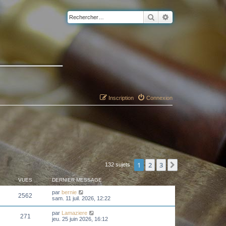
Rechercher
Recherche avancé
Inscription
Connexion
1
2
3
Suivant
132 sujets
VUES
DERNIER MESSAGE
par
bernie
2562
sam. 11 juil. 2026, 12:22
par
Lamaziere
271
jeu. 25 juin 2026, 16:12