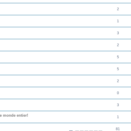
2
1
3
2
5
5
2
0
3
e monde entier!
1
81