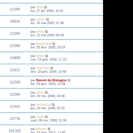
par
PHD
11296
lun. 27 juil. 2009, 15:42
par
carlos
10616
lun. 25 mai 2009, 07:46
par
chloé
12396
jeu. 21 mai 2009, 00:49
par
bernardref
12269
lun. 02 févr. 2009, 15:53
par
Arbre
14909
ven. 23 janv. 2009, 17:23
par
ukeChris
15012
dim. 18 janv. 2009, 13:48
par
Benoit de Bretagne
12226
lun. 05 janv. 2009, 13:36
par
lukou
10294
lun. 24 nov. 2008, 20:48
par
mcbuchor
12341
jeu. 20 nov. 2008, 20:25
par
chloé
10776
sam. 08 nov. 2008, 11:06
par
Mizpou
162332
jeu. 12 janv. 2012, 12:48