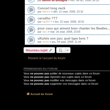
par
Benoit de Bretagne
»
ven. 06 oct. 2006, 00:10
Concert long neck
par
fabrice
»
dim. 21 sept. 2008, 23:32
carvalho ???
par
lojo8574
»
lun. 22 sept. 2008, 18:52
pour ceux qui aiment bien chanter les Beatles..
par
niko
»
mar. 16 sept. 2008, 23:55
uKulele son jazz quel type bois ?
par
reves
»
jeu. 04 sept. 2008, 11:44
Nouveau sujet
Revenir à l’accueil du forum
PERMISSIONS DU FORUM
Vous
ne pouvez pas
publier de nouveaux sujets dans ce forum
Vous
ne pouvez pas
répondre aux sujets dans ce forum
Vous
ne pouvez pas
modifier vos messages dans ce forum
Vous
ne pouvez pas
supprimer vos messages dans ce forum
Accueil du forum