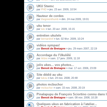
UKU Stwmc
par
PHD
»
jeu. 23 avr. 2009, 10:54
Hauteur de cordes
par
thegreenthumb
»
dim. 24 mai 2009, 19:01
uku tenor
par
isis
»
lun. 20 avr. 2009, 15:15
entretien ukulele
par
bernardref
»
lun. 02 févr. 2009, 10:24
vidéos sympas!
par
Benoit de Bretagne
»
jeu. 29 mars 2007, 22:19
Accordage du l'Ukulélé
par
Arbre
»
sam. 17 janv. 2009, 11:18
jolis ukes... vos photos...
par
Benoit de Bretagne
»
mar. 17 oct. 2006, 23:09
Site dédié au uku
par
lukou
»
lun. 24 nov. 2008, 20:48
photos mcbuchor
par
mcbuchor
»
sam. 15 nov. 2008, 20:19
Pinalapupu de François Sciortino connu dans l
par
Benoit de Bretagne
»
sam. 08 nov. 2008, 10:28
Quelques ukus en fabrication à l'atelier...