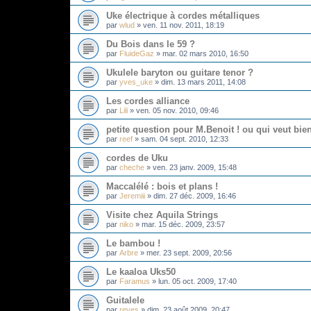
Uke électrique à cordes métalliques
par
wlud
»
ven. 11 nov. 2011, 18:19
Du Bois dans le 59 ?
par
FluideGaz
»
mar. 02 mars 2010, 16:50
Ukulele baryton ou guitare tenor ?
par
yves_uke
»
dim. 13 mars 2011, 14:08
Les cordes alliance
par
Lili
»
ven. 05 nov. 2010, 09:46
petite question pour M.Benoit ! ou qui veut bien
par
reef
»
sam. 04 sept. 2010, 12:33
cordes de Uku
par
cheche
»
ven. 23 janv. 2009, 15:48
Maccalélé : bois et plans !
par
Jeremiii
»
dim. 27 déc. 2009, 16:46
Visite chez Aquila Strings
par
niko
»
mar. 15 déc. 2009, 23:57
Le bambou !
par
Arbre
»
mer. 23 sept. 2009, 20:56
Le kaaloa Uks50
par
Faramus
»
lun. 05 oct. 2009, 17:40
Guitalele
par
reves
»
dim. 23 août 2009, 20:47