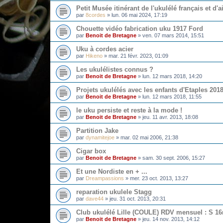
Petit Musée itinérant de l'ukulélé français et d'ai
par
8cordes
»
lun. 06 mai 2024, 17:19
Chouette vidéo fabrication uku 1917 Ford
par
Benoit de Bretagne
»
ven. 07 mars 2014, 15:51
Uku à cordes acier
par
Hikeno
»
mar. 21 févr. 2023, 01:09
Les ukulélistes connus ?
par
Benoit de Bretagne
»
lun. 12 mars 2018, 14:20
Projets ukulélés avec les enfants d'Etaples 201
par
Benoit de Bretagne
»
lun. 12 mars 2018, 11:55
le uku persiste et reste à la mode !
par
Benoit de Bretagne
»
jeu. 11 avr. 2013, 18:08
Partition Jake
par
dynamitejoe
»
mar. 02 mai 2006, 21:38
Cigar box
par
Benoit de Bretagne
»
sam. 30 sept. 2006, 15:27
Et une Nordiste en + ...
par
Dreampassions
»
mer. 23 oct. 2013, 13:27
reparation ukulele Stagg
par
dave44
»
jeu. 31 oct. 2013, 20:31
Club ukulélé Lille (COULE) RDV mensuel : S 1
par
Benoit de Bretagne
»
jeu. 14 nov. 2013, 14:12