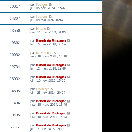
par
8cordes
30817
jeu. 05 déc. 2024, 09:44
par
8cordes
14367
jeu. 09 mai 2024, 16:44
par
Hikeno
23550
mar. 21 févr. 2023, 01:09
par
Benoit de Bretagne
49362
lun. 19 mars 2018, 09:14
par
Mr Esteban
10082
ven. 16 mars 2018, 16:18
par
Benoit de Bretagne
12784
lun. 12 mars 2018, 12:48
par
Benoit de Bretagne
16932
dim. 13 nov. 2016, 15:03
par
lullyberyn
34605
dim. 23 nov. 2014, 20:04
par
Benoit de Bretagne
11496
mar. 18 mars 2014, 13:46
par
Benoit de Bretagne
10405
mar. 18 mars 2014, 13:43
par
Benoit de Bretagne
9206
jeu. 14 nov. 2013, 14:12