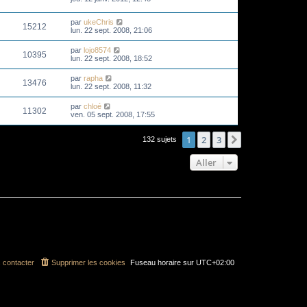
par
ukeChris
15212
lun. 22 sept. 2008, 21:06
par
lojo8574
10395
lun. 22 sept. 2008, 18:52
par
rapha
13476
lun. 22 sept. 2008, 11:32
par
chloé
11302
ven. 05 sept. 2008, 17:55
1
2
3
Suivant
132 sujets
Aller
 contacter
Supprimer les cookies
Fuseau horaire sur
UTC+02:00