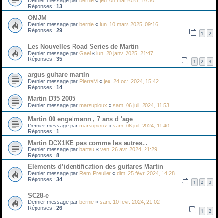
Dernier message par
bernie
«
jeu. 08 mai 2025, 10:30
Réponses :
13
OMJM
Dernier message par
bernie
«
lun. 10 mars 2025, 09:16
Réponses :
29
1
2
Les Nouvelles Road Series de Martin
Dernier message par
Gael
«
lun. 20 janv. 2025, 21:47
Réponses :
35
1
2
3
argus guitare martin
Dernier message par
PierreM
«
jeu. 24 oct. 2024, 15:42
Réponses :
14
Martin D35 2005
Dernier message par
marsupioux
«
sam. 06 juil. 2024, 11:53
Martin 00 engelmann , 7 ans d 'age
Dernier message par
marsupioux
«
sam. 06 juil. 2024, 11:40
Réponses :
1
Martin DCX1KE pas comme les autres...
Dernier message par
bartau
«
ven. 26 avr. 2024, 21:29
Réponses :
8
Eléments d’identification des guitares Martin
Dernier message par
Remi Preuller
«
dim. 25 févr. 2024, 14:28
Réponses :
34
1
2
3
SC28-e
Dernier message par
bernie
«
sam. 10 févr. 2024, 21:02
Réponses :
26
1
2