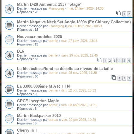
Martin D-28 Authentic 1937 "Stage"
Dernier message par
Fransgreg
«
mar. 24 févr. 2026, 14:30
Réponses :
28
1
2
Martin Negative Neck Set Angle 1890s (Ex Chinery Collection)
Dernier message par
Fransgreg
«
jeu. 05 févr. 2026, 00:21
Réponses :
12
Nouveaux modèles 2026
Dernier message par
bernie
«
mar. 27 janv. 2026, 23:18
Réponses :
13
D16
Dernier message par
bernie
«
sam. 29 nov. 2025, 12:45
Réponses :
83
1
2
3
4
5
6
Le filet éclisse/fond se décolle au niveau de la taille
Dernier message par
bernie
«
mar. 25 nov. 2025, 17:38
Réponses :
36
1
2
3
La 3.000.000ème M A R T I N
Dernier message par
bernie
«
dim. 12 oct. 2025, 18:53
Réponses :
9
GPCE Inception Maple
Dernier message par
bernie
«
ven. 08 août 2025, 11:21
Réponses :
6
Martin Backpacker 2010
Dernier message par
bartau
«
ven. 20 juin 2025, 10:29
Réponses :
5
Cherry Hill