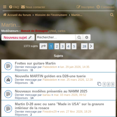
FAQ
Nous contacter
Inscription
Connexion
R
Accueil du forum
Histoire de l'instrument
Martin...
e
Martin...
c
Modérateurs :
Benoit de Bretagne
,
chloé
,
carlos
h
Rechercher
Recherche avanc
Nouveau sujet
e
Page
1
sur
28
1
2
3
4
5
28
Suivant
1373 sujets
r
…
c
Sujets
h
Frettes sur guitare Martin
e
Dernier message par
Pablodelom
«
lun. 29 juin 2026, 14:35
Réponses :
11
r
Nouvelle MARTIN golden era D28-une tuerie
Dernier message par
Pablodelom
«
mer. 25 mars 2026, 12:28
Réponses :
31
1
2
3
Nouveaux modèles présentés au NAMM 2025
Dernier message par
bartau
«
mar. 03 mars 2026, 09:52
Réponses :
14
Martin D-28 avec ou sans "Made in USA" sur la gravure
intèrieur de la rosace
Dernier message par
Finistère29
«
ven. 27 févr. 2026, 18:29
Réponses :
2