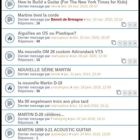
How to Build a Guitar (For The New York Times for Kids)
Dernier message par
niko
«
dim. 29 nov. 2020, 00:57
Martine tient la corde
Dernier message par
Benoit de Bretagne
«
lun. 16 nov. 2020, 10:18
Réponses :
16
1
2
Aiguilles en OS ou Plastique?
Dernier message par
marsupioux
«
dim. 15 nov. 2020, 16:18
Réponses :
49
1
2
3
4
Ma nouvelle OM 28 custom Adirondack VTS
Dernier message par
marsupioux
«
lun. 06 juil. 2020, 10:43
Réponses :
15
1
2
NOUVELLE SÉRIE MARTIN
Dernier message par
bernie
«
jeu. 31 janv. 2019, 22:34
la nouvelle Martin D-18
Dernier message par
yvesAngers
«
ven. 18 janv. 2019, 12:49
Réponses :
36
1
2
3
Ma 00 engelmann trois ans plus tard
Dernier message par
marsupioux
«
lun. 13 août 2018, 15:11
MARTIN D-28 célèbres...
Dernier message par
Fransgreg
«
jeu. 07 juin 2018, 18:11
Réponses :
8
MARTIN 1898 0-21 ACOUSTIC GUITAR
Dernier message par
quentinjazz
«
sam. 24 févr. 2018, 13:59
Réponses :
1