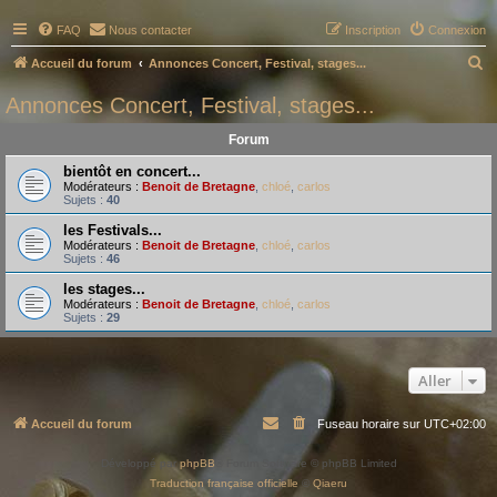
FAQ
Nous contacter
Inscription
Connexion
R
Accueil du forum
Annonces Concert, Festival, stages...
e
Annonces Concert, Festival, stages...
c
Forum
h
e
bientôt en concert...
Modérateurs :
Benoit de Bretagne
,
chloé
,
carlos
r
Sujets :
40
c
les Festivals...
Modérateurs :
Benoit de Bretagne
,
chloé
,
carlos
h
Sujets :
46
e
les stages...
r
Modérateurs :
Benoit de Bretagne
,
chloé
,
carlos
Sujets :
29
Aller
Accueil du forum
Fuseau horaire sur
UTC+02:00
Développé par
phpBB
® Forum Software © phpBB Limited
Traduction française officielle
©
Qiaeru