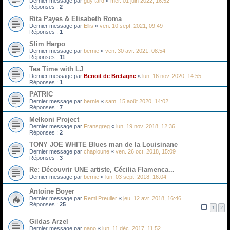
Dernier message par
guy tard
«
mer. 01 juin 2022, 16:52
Réponses :
2
Rita Payes & Elisabeth Roma
Dernier message par
Ellis
«
ven. 10 sept. 2021, 09:49
Réponses :
1
Slim Harpo
Dernier message par
bernie
«
ven. 30 avr. 2021, 08:54
Réponses :
11
Tea Time with LJ
Dernier message par
Benoit de Bretagne
«
lun. 16 nov. 2020, 14:55
Réponses :
1
PATRIC
Dernier message par
bernie
«
sam. 15 août 2020, 14:02
Réponses :
7
Melkoni Project
Dernier message par
Fransgreg
«
lun. 19 nov. 2018, 12:36
Réponses :
2
TONY JOE WHITE Blues man de la Louisinane
Dernier message par
chaploune
«
ven. 26 oct. 2018, 15:09
Réponses :
3
Re: Découvrir UNE artiste, Cécilia Flamenca...
Dernier message par
bernie
«
lun. 03 sept. 2018, 16:04
Antoine Boyer
Dernier message par
Remi Preuller
«
jeu. 12 avr. 2018, 16:46
Réponses :
25
1
2
Gildas Arzel
Dernier message par
nano
«
lun. 11 déc. 2017, 11:52