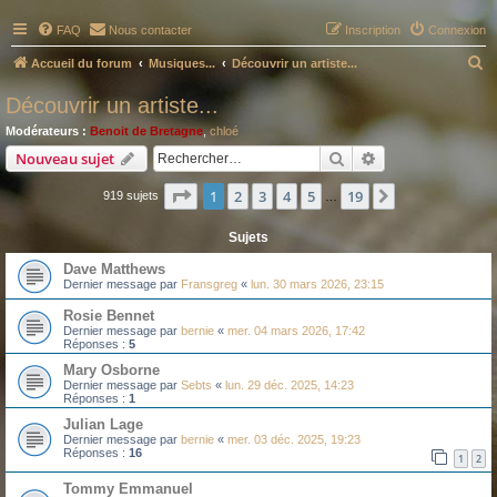
FAQ
Nous contacter
Inscription
Connexion
R
Accueil du forum
Musiques...
Découvrir un artiste...
e
Découvrir un artiste...
c
Modérateurs :
Benoit de Bretagne
,
chloé
h
Rechercher
Recherche avanc
Nouveau sujet
e
Page
1
sur
19
1
2
3
4
5
19
Suivant
919 sujets
r
…
c
Sujets
h
Dave Matthews
e
Dernier message par
Fransgreg
«
lun. 30 mars 2026, 23:15
r
Rosie Bennet
Dernier message par
bernie
«
mer. 04 mars 2026, 17:42
Réponses :
5
Mary Osborne
Dernier message par
Sebts
«
lun. 29 déc. 2025, 14:23
Réponses :
1
Julian Lage
Dernier message par
bernie
«
mer. 03 déc. 2025, 19:23
Réponses :
16
1
2
Tommy Emmanuel