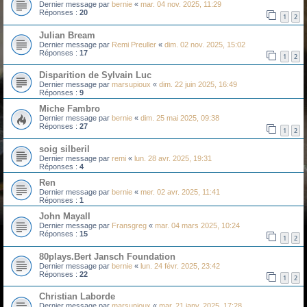
Dernier message par
bernie
«
mar. 04 nov. 2025, 11:29
Réponses :
20
1
2
Julian Bream
Dernier message par
Remi Preuller
«
dim. 02 nov. 2025, 15:02
Réponses :
17
1
2
Disparition de Sylvain Luc
Dernier message par
marsupioux
«
dim. 22 juin 2025, 16:49
Réponses :
9
Miche Fambro
Dernier message par
bernie
«
dim. 25 mai 2025, 09:38
Réponses :
27
1
2
soig silberil
Dernier message par
remi
«
lun. 28 avr. 2025, 19:31
Réponses :
4
Ren
Dernier message par
bernie
«
mer. 02 avr. 2025, 11:41
Réponses :
1
John Mayall
Dernier message par
Fransgreg
«
mar. 04 mars 2025, 10:24
Réponses :
15
1
2
80plays.Bert Jansch Foundation
Dernier message par
bernie
«
lun. 24 févr. 2025, 23:42
Réponses :
22
1
2
Christian Laborde
Dernier message par
marsupioux
«
mar. 21 janv. 2025, 17:28