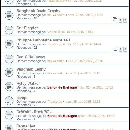
Dernier message par
rastaferraille
«
lun. 21 nov. 2016, 22:11
Réponses :
11
Songbook David Crosby
Dernier message par
bukka blake
«
sam. 29 oct. 2016, 13:23
Réponses :
18
1
2
Stu Blagden
Dernier message par
Vinbert
«
lun. 10 oct. 2016, 21:56
Philippe Lafontaine surprise !
Dernier message par
Fransgreg
«
mer. 07 sept. 2016, 14:44
Réponses :
22
1
2
Dan C Holloway
Dernier message par
bukka blake
«
ven. 26 août 2016, 20:26
Vaughan: Lenny
Dernier message par
bukka blake
«
lun. 13 juin 2016, 19:10
Réponses :
8
Ryley Walker
Dernier message par
Benoit de Bretagne
«
lun. 02 mai 2016, 10:33
Réponses :
5
sarapi
Dernier message par
Fransgreg
«
sam. 30 avr. 2016, 22:15
Réponses :
2
DeWolff - Rock 70' -
Dernier message par
Benoit de Bretagne
«
ven. 29 avr. 2016, 16:40
Réponses :
2
Janne Hea