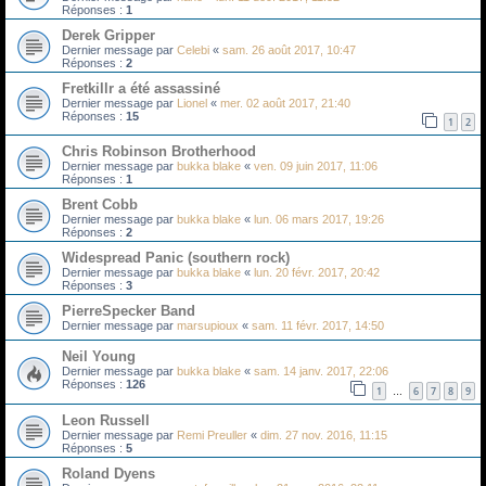
Réponses :
1
Derek Gripper
Dernier message par
Celebi
«
sam. 26 août 2017, 10:47
Réponses :
2
Fretkillr a été assassiné
Dernier message par
Lionel
«
mer. 02 août 2017, 21:40
Réponses :
15
1
2
Chris Robinson Brotherhood
Dernier message par
bukka blake
«
ven. 09 juin 2017, 11:06
Réponses :
1
Brent Cobb
Dernier message par
bukka blake
«
lun. 06 mars 2017, 19:26
Réponses :
2
Widespread Panic (southern rock)
Dernier message par
bukka blake
«
lun. 20 févr. 2017, 20:42
Réponses :
3
PierreSpecker Band
Dernier message par
marsupioux
«
sam. 11 févr. 2017, 14:50
Neil Young
Dernier message par
bukka blake
«
sam. 14 janv. 2017, 22:06
Réponses :
126
1
6
7
8
9
…
Leon Russell
Dernier message par
Remi Preuller
«
dim. 27 nov. 2016, 11:15
Réponses :
5
Roland Dyens