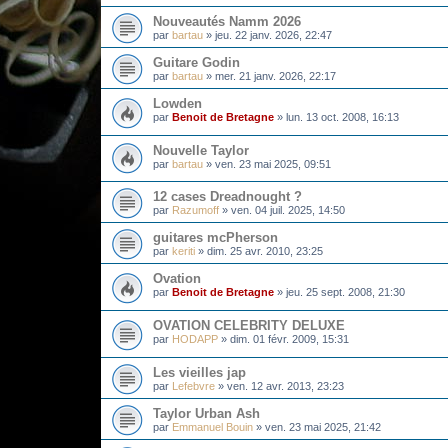
Nouveautés Namm 2026
par
bartau
»
jeu. 22 janv. 2026, 22:47
Guitare Godin
par
bartau
»
mer. 21 janv. 2026, 22:17
Lowden
par
Benoit de Bretagne
»
lun. 13 oct. 2008, 16:13
Nouvelle Taylor
par
bartau
»
ven. 23 mai 2025, 09:51
12 cases Dreadnought ?
par
Razumoff
»
ven. 04 juil. 2025, 14:50
guitares mcPherson
par
keriti
»
dim. 25 avr. 2010, 23:25
Ovation
par
Benoit de Bretagne
»
jeu. 25 sept. 2008, 21:30
OVATION CELEBRITY DELUXE
par
HODAPP
»
dim. 01 févr. 2009, 15:31
Les vieilles jap
par
Lefebvre
»
ven. 12 avr. 2013, 23:23
Taylor Urban Ash
par
Emmanuel Bouin
»
ven. 23 mai 2025, 21:42