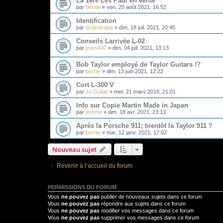
La 1ère Les Paul en vente
par
bernie
»
ven. 20 août 2021, 16:52
Identification
par
Grandcase
»
dim. 18 juil. 2021, 20:45
Conseils Larrivée L-02
par
yves497
»
dim. 04 juil. 2021, 13:13
Bob Taylor employé de Taylor Guitars !?
par
bernie
»
dim. 13 juin 2021, 12:22
Cort L-300 V
par
Jo Guitar
»
mer. 21 mars 2018, 21:01
Info sur Copie Martin Made in Japan
par
jérome
»
dim. 18 avr. 2021, 23:13
Après la Porsche 911; bientôt la Taylor 911 ?
par
bernie
»
mar. 12 janv. 2021, 17:02
Nouveau sujet
Revenir à l’accueil du forum
PERMISSIONS DU FORUM
Vous
ne pouvez pas
publier de nouveaux sujets dans ce forum
Vous
ne pouvez pas
répondre aux sujets dans ce forum
Vous
ne pouvez pas
modifier vos messages dans ce forum
Vous
ne pouvez pas
supprimer vos messages dans ce forum