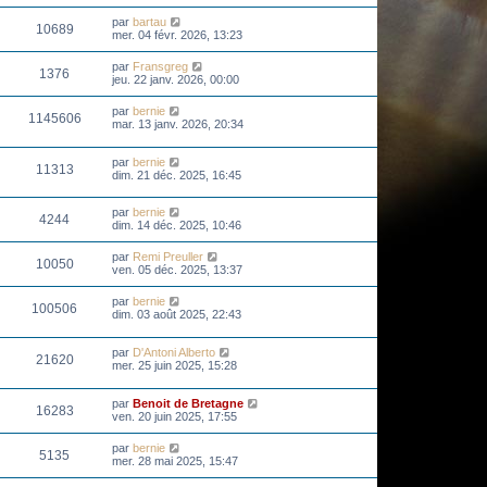
par
bartau
10689
mer. 04 févr. 2026, 13:23
par
Fransgreg
1376
jeu. 22 janv. 2026, 00:00
par
bernie
1145606
mar. 13 janv. 2026, 20:34
par
bernie
11313
dim. 21 déc. 2025, 16:45
par
bernie
4244
dim. 14 déc. 2025, 10:46
par
Remi Preuller
10050
ven. 05 déc. 2025, 13:37
par
bernie
100506
dim. 03 août 2025, 22:43
par
D'Antoni Alberto
21620
mer. 25 juin 2025, 15:28
par
Benoit de Bretagne
16283
ven. 20 juin 2025, 17:55
par
bernie
5135
mer. 28 mai 2025, 15:47