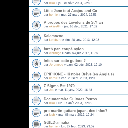
par
niko
»
jeu. 01 févr. 2024, 23:49
Little Jane tout Acajou and Co
par
bernie
»
mer. 27 mars 2024, 12:53
A propos des Lowdens de S.Yiari
par
eklize64
»
jeu. 16 déc. 2021, 17:52
Kalamazoo
par
Lefebvre
»
dim. 20 janv. 2013, 12:23
furch pan coupé nylon
par
werbuge
»
sam. 03 juin 2017, 11:36
Infos sur cette guitare ?
par
Jeromebg
»
sam. 02 déc. 2023, 12:10
EPIPHONE - Histoire Brève (en Anglais)
par
bernie
»
ven. 29 sept. 2023, 19:09
Σ Sigma Est.1970
par
Joe
»
mar. 11 janv. 2022, 16:48
Documentaire Guitares Petros
par
niko
»
lun. 14 août 2023, 00:43
pro martin guitare japan, des infos?
par
jaeb
»
mar. 06 mars 2012, 12:24
GUILD-a-maha
par
bernie
»
lun. 27 févr. 2023, 23:52