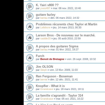
K. Yairi v800 ??
par
yves497
»
mar. 08 nov. 2022, 10:40
guitare fazley
par
bartau
»
dim. 06 mars 2022, 14:32
Problèmes récurents chez Taylor et Martin
par
Lefebvre
»
jeu. 14 mars 2013, 00:30
Larson Bros - De nouveau sur le marché.
par
saddle33
»
jeu. 05 août 2010, 22:59
A propos des guitares Sigma
par
bartau
»
mar. 01 févr. 2022, 19:27
Furch
par
Benoit de Bretagne
»
ven. 26 sept. 2008, 10:32
Jim OLSON
par
Steph
»
ven. 13 févr. 2009, 11:03
Ren Ferguson - Boseman
par
bernie
»
dim. 12 déc. 2021, 11:41
Knopfler - What it is
par
Grandcase
»
jeu. 18 mars 2021, 18:11
La famille s'agrandit - Taylor 314
par
Grandcase
»
mar. 05 oct. 2021, 10:22