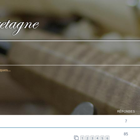
ques...
cher
cherche avancée
RÉPONSES
7
85
1
2
3
4
5
6