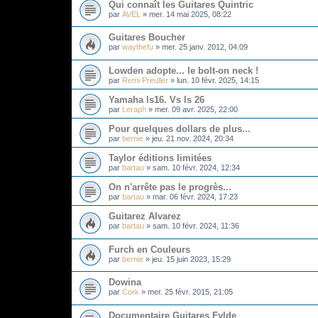
Qui connaît les Guitares Quintric
par
AVEL
»
mer. 14 mai 2025, 08:22
Guitares Boucher
par
waythefu
»
mer. 25 janv. 2012, 04:09
Lowden adopte... le bolt-on neck !
par
Remi Preuller
»
lun. 10 févr. 2025, 14:15
Yamaha ls16. Vs ls 26
par
Leraph
»
mer. 09 avr. 2025, 22:00
Pour quelques dollars de plus...
par
bernie
»
jeu. 21 nov. 2024, 20:34
Taylor éditions limitées
par
bartau
»
sam. 10 févr. 2024, 12:34
On n'arrête pas le progrès...
par
bartau
»
mar. 06 févr. 2024, 17:23
Guitarez Alvarez
par
bartau
»
sam. 10 févr. 2024, 11:36
Furch en Couleurs
par
bernie
»
jeu. 15 juin 2023, 15:29
Dowina
par
Cork
»
mer. 25 févr. 2015, 21:05
Documentaire Guitares Fylde