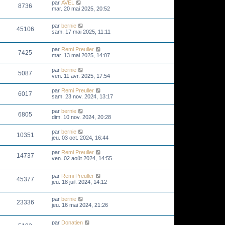
par
AVEL
8736
mar. 20 mai 2025, 20:52
par
bernie
45106
sam. 17 mai 2025, 11:11
par
Remi Preuller
7425
mar. 13 mai 2025, 14:07
par
bernie
5087
ven. 11 avr. 2025, 17:54
par
Remi Preuller
6017
sam. 23 nov. 2024, 13:17
par
bernie
6805
dim. 10 nov. 2024, 20:28
par
bernie
10351
jeu. 03 oct. 2024, 16:44
par
Remi Preuller
14737
ven. 02 août 2024, 14:55
par
Remi Preuller
45377
jeu. 18 juil. 2024, 14:12
par
bernie
23336
jeu. 16 mai 2024, 21:26
par
Donatien