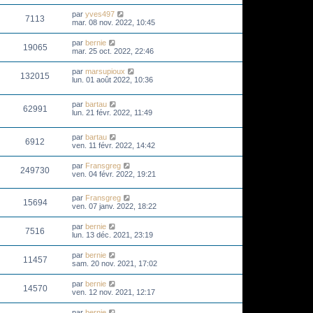
par
yves497
7113
mar. 08 nov. 2022, 10:45
par
bernie
19065
mar. 25 oct. 2022, 22:46
par
marsupioux
132015
lun. 01 août 2022, 10:36
par
bartau
62991
lun. 21 févr. 2022, 11:49
par
bartau
6912
ven. 11 févr. 2022, 14:42
par
Fransgreg
249730
ven. 04 févr. 2022, 19:21
par
Fransgreg
15694
ven. 07 janv. 2022, 18:22
par
bernie
7516
lun. 13 déc. 2021, 23:19
par
bernie
11457
sam. 20 nov. 2021, 17:02
par
bernie
14570
ven. 12 nov. 2021, 12:17
par
bernie