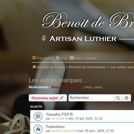
Raccourcis
FAQ
Nous contacter
Accueil du forum
Histoire de l'instrument
Les autres mar
Les autres marques...
Modérateurs :
Benoit de Bretagne
,
chloé
,
carlos
Recher
Re
Nouveau sujet
SUJETS
Yamaha FS9 R
par
Jo Guitar
»
dim. 27 juil. 2025, 21:18
Trameleuc
par
laurent Clavreul
»
mar. 06 janv. 2009, 17:42