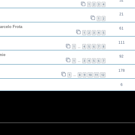
52
1
2
3
4
21
1
2
arcelo Frota
61
1
2
3
4
5
111
1
4
5
6
7
8
…
nie
92
1
3
4
5
6
7
…
178
1
8
9
10
11
12
…
6