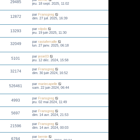
29485
jeu. 18 sept. 2025, 11:02
par
Fransgreg
12872
dim. 27 juil. 2025, 16:39
par
rdpdo
13293
jeu. 19 juin 2025, 11:30
par
rastaferraille
32049
lun. 27 janv. 2025, 06:18
par
jesie03
5101
jeu. 12 déc. 2024, 15:58
par
Fransgreg
32174
dim. 30 juin 2024, 16:52
par
mariecapelle
526461
sam. 22 juin 2024, 06:44
par
Fransgreg
4993
jeu. 02 mai 2024, 11:49
par
Fransgreg
5697
dim. 14 avr. 2024, 21:53
par
Fransgreg
21596
dim. 14 avr. 2024, 00:03
par
bernie
6764