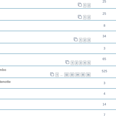
25
1
2
25
1
2
8
34
1
2
3
3
65
1
2
3
4
5
umbo
525
1
32
33
34
35
36
…
tenotte
3
4
14
7