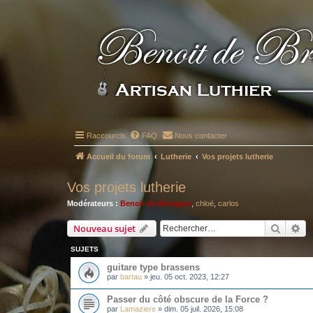
Raccourcis
FAQ
Nous contacter
Accueil du forum
Lutherie
Vos projets lutherie
Vos projets lutherie
Modérateurs :
Benoit de Bretagne
,
chloé
,
carlos
Recher
Re
Nouveau sujet
SUJETS
guitare type brassens
par
bartau
»
jeu. 05 oct. 2023, 12:27
Passer du côté obscure de la Force ?
par
Lamaziere
»
dim. 05 juil. 2026, 15:08