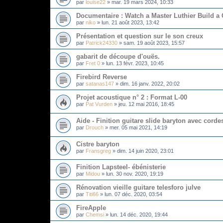
par
louise22
»
mar. 19 mars 2024, 10:33
Documentaire : Watch a Master Luthier Build a G
par
niko
»
lun. 21 août 2023, 13:42
Présentation et question sur le son creux
par
Patrick24330
»
sam. 19 août 2023, 15:57
gabarit de découpe d'ouës.
par
Fret 0
»
lun. 13 févr. 2023, 10:45
Firebird Reverse
par
satanas147
»
dim. 16 janv. 2022, 20:02
Projet acoustique n° 2 : Format L-00
par
Pat Vurden
»
jeu. 12 mai 2016, 18:45
Aide - Finition guitare slide baryton avec cord
par
Drouch
»
mer. 05 mai 2021, 14:19
Cistre baryton
par
Fransgreg
»
dim. 14 juin 2020, 23:01
Finition Lapsteel- ébénisterie
par
Midou
»
lun. 30 nov. 2020, 19:19
Rénovation vieille guitare telesforo julve
par
Titi66
»
lun. 07 déc. 2020, 03:54
FireApple
par
Chemsi
»
lun. 14 déc. 2020, 19:44