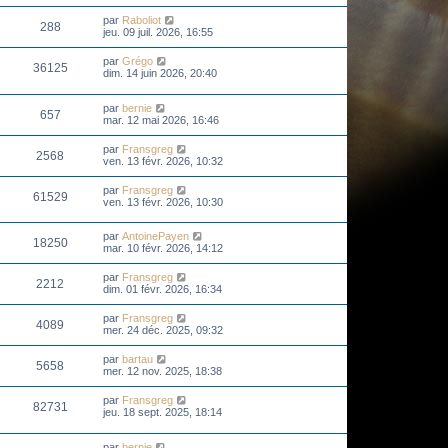
par
Raboliot
288
jeu. 09 juil. 2026, 16:55
par
Grégo
36125
dim. 14 juin 2026, 20:40
par
bernie
657
mar. 12 mai 2026, 16:46
par
Fransgreg
2568
ven. 13 févr. 2026, 10:32
par
Fransgreg
61529
ven. 13 févr. 2026, 10:30
par
AntoinePayen
18250
mar. 10 févr. 2026, 14:12
par
Fransgreg
2212
dim. 01 févr. 2026, 16:34
par
Fransgreg
4089
mer. 24 déc. 2025, 09:32
par
bartau
5658
mer. 12 nov. 2025, 18:38
par
Fransgreg
82731
jeu. 18 sept. 2025, 18:14
par
bernie