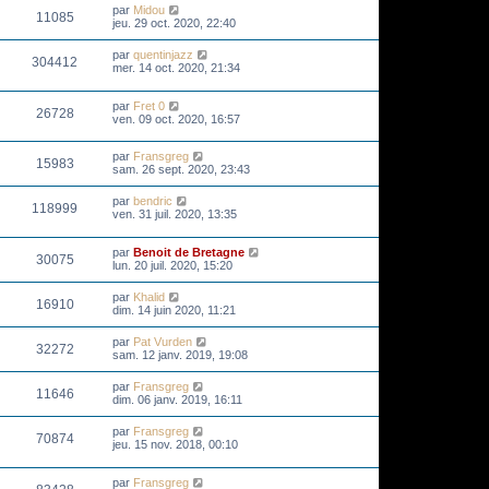
par
Midou
11085
jeu. 29 oct. 2020, 22:40
par
quentinjazz
304412
mer. 14 oct. 2020, 21:34
par
Fret 0
26728
ven. 09 oct. 2020, 16:57
par
Fransgreg
15983
sam. 26 sept. 2020, 23:43
par
bendric
118999
ven. 31 juil. 2020, 13:35
par
Benoit de Bretagne
30075
lun. 20 juil. 2020, 15:20
par
Khalid
16910
dim. 14 juin 2020, 11:21
par
Pat Vurden
32272
sam. 12 janv. 2019, 19:08
par
Fransgreg
11646
dim. 06 janv. 2019, 16:11
par
Fransgreg
70874
jeu. 15 nov. 2018, 00:10
par
Fransgreg