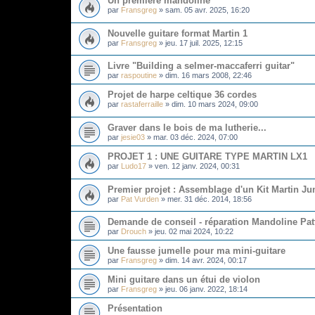
Un première mandoline
par
Fransgreg
»
sam. 05 avr. 2025, 16:20
Nouvelle guitare format Martin 1
par
Fransgreg
»
jeu. 17 juil. 2025, 12:15
Livre "Building a selmer-maccaferri guitar"
par
raspoutine
»
dim. 16 mars 2008, 22:46
Projet de harpe celtique 36 cordes
par
rastaferraille
»
dim. 10 mars 2024, 09:00
Graver dans le bois de ma lutherie...
par
jesie03
»
mar. 03 déc. 2024, 07:00
PROJET 1 : UNE GUITARE TYPE MARTIN LX1
par
Ludo17
»
ven. 12 janv. 2024, 00:31
Premier projet : Assemblage d'un Kit Martin J
par
Pat Vurden
»
mer. 31 déc. 2014, 18:56
Demande de conseil - réparation Mandoline Pat
par
Drouch
»
jeu. 02 mai 2024, 10:22
Une fausse jumelle pour ma mini-guitare
par
Fransgreg
»
dim. 14 avr. 2024, 00:17
Mini guitare dans un étui de violon
par
Fransgreg
»
jeu. 06 janv. 2022, 18:14
Présentation