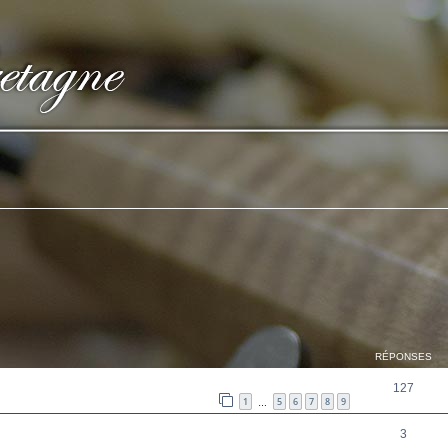
cher
cherche avancée
RÉPONSES
127
1
5
6
7
8
9
…
3