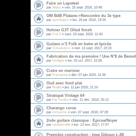
Faire un Lapsteel
par
Midou
»
ven. 25 sept. 2020, 10:48
OM BdB Platane->Rencontre du 3e type
par
quentinjazz
»
lun. 26 juil. 2010, 19:35
Hohner G3T Oiled finish
par
Fret 0
»
sam. 19 sept. 2020, 11:40
Guitare n°2 Folk en hetre et épicéa
par
Tchoukatroc
»
mer. 13 sept. 2017, 23:15
Fabrication de ma première ! Une N°8 de Benoit
par
Deelight
»
lun. 02 oct. 2017, 22:05
Cistre en merisier
par
Fransgreg
»
dim. 07 juin 2020, 11:36
Oud avec fond plat
par
Khalid
»
jeu. 11 juin 2020, 21:10
Stratopat Vintage 64
par
Pat Vurden
»
ven. 21 déc. 2018, 20:12
Charango corse
par
mcbuchor
»
ven. 07 sept. 2018, 07:28
2nde guitare classique : Epicea/Noyer
par
rastaferraille
»
lun. 13 nov. 2017, 17:57
Première construction : type Gibson L-00