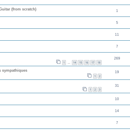
uitar (from scratch)
1
5
11
7
269
1
14
15
16
17
18
…
es sympathiques
19
1
2
31
1
2
3
10
14
7