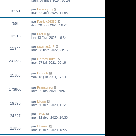
sam. 30 mars 2024, 20:24
par
Fransgreg
10591
mar. 22 août 2023, 14:55
par
Patrick24330
7589
dim. 20 août 2023, 16:29
par
Fret 0
13518
lun. 13 févr. 2023, 16:34
par
satanas147
11844
mar. 08 févr. 2022, 21:16
par
GerardDuffet
231332
mar. 27 juil. 2021, 09:19
par
Drouch
25163
ven. 18 juin 2021, 17:01
par
Fransgreg
173906
mer. 05 mai 2021, 20:45
par
Midou
18189
mer. 30 déc. 2020, 11:26
par
Titi66
34227
mar. 22 déc. 2020, 14:38
par
Chemsi
21855
mar. 15 déc. 2020, 18:27