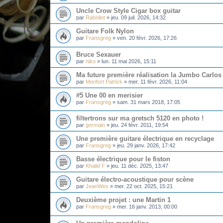
Uncle Crow Style Cigar box guitar
par
Raboliot
»
jeu. 09 juil. 2026, 14:32
Guitare Folk Nylon
par
Fransgreg
»
ven. 20 févr. 2026, 17:26
Bruce Sexauer
par
niko
»
lun. 11 mai 2026, 15:11
Ma future première réalisation la Jumbo Carlos
par
Monfort Patrick
»
mer. 11 févr. 2026, 11:04
#5 Une 00 en merisier
par
Fransgreg
»
sam. 31 mars 2018, 17:05
filtertrons sur ma gretsch 5120 en photo !
par
germain
»
jeu. 24 févr. 2011, 19:54
Une première guitare électrique en recyclage
par
Fransgreg
»
jeu. 29 janv. 2026, 17:42
Basse électrique pour le fiston
par
Khalid F
»
jeu. 11 déc. 2025, 13:47
Guitare électro-acoustique pour scène
par
JeanWes
»
mer. 22 oct. 2025, 15:21
Deuxième projet : une Martin 1
par
Fransgreg
»
mer. 16 janv. 2013, 00:00