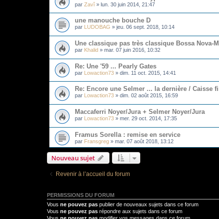
par
Zavî
»
lun. 30 juin 2014, 21:47
une manouche bouche D
par
LUDOBAG
»
jeu. 06 sept. 2018, 10:14
Une classique pas très classique Bossa Nova-M
par
Khalid
»
mar. 07 juin 2016, 10:32
Re: Une '59 ... Pearly Gates
par
Lowaction73
»
dim. 11 oct. 2015, 14:41
Re: Encore une Selmer ... la dernière / Caisse fi
par
Lowaction73
»
dim. 02 août 2015, 16:59
Maccaferri Noyer/Jura + Selmer Noyer/Jura
par
Lowaction73
»
mer. 29 oct. 2014, 17:35
Framus Sorella : remise en service
par
Fransgreg
»
mar. 07 août 2018, 13:12
Nouveau sujet
Revenir à l’accueil du forum
PERMISSIONS DU FORUM
Vous
ne pouvez pas
publier de nouveaux sujets dans ce forum
Vous
ne pouvez pas
répondre aux sujets dans ce forum
Vous
ne pouvez pas
modifier vos messages dans ce forum