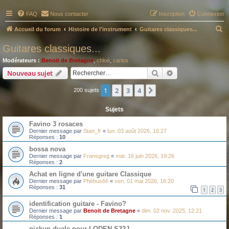
FAQ
Nous contacter
Inscription
Connexion
R
Accueil du forum
Histoire de l'instrument
Guitares classiques...
e
Guitares classiques...
c
Modérateurs :
Benoit de Bretagne
,
chloé
,
carlos
h
Rechercher
Recherche avanc
Nouveau sujet
e
1
2
3
4
Suivant
200 sujets
r
c
Sujets
h
Favino 3 rosaces
e
Dernier message par
Stan_fr
«
lun. 03 août 2026, 16:27
Réponses :
10
r
bossa nova
Dernier message par
Fransgreg
«
mar. 16 juin 2026, 19:26
Réponses :
2
Achat en ligne d'une guitare Classique
Dernier message par
Phébus66
«
ven. 01 mai 2026, 16:20
Réponses :
31
1
2
3
identification guitare - Favino?
Dernier message par
Benoit de Bretagne
«
dim. 02 nov. 2025, 12:21
Réponses :
1
pickup duale pour LODEN S32J