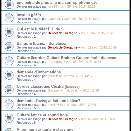
une petite de plus a la maison Epiphone c30
Dernier message par
joce25
«
dim. 28 févr. 2016, 22:12
lowden g23fn
Dernier message par
tvachoux
«
sam. 26 déc. 2015, 13:12
Réponses :
4
Qui est le luthier F.J. de S.
Dernier message par
Benoit de Bretagne
«
jeu. 19 nov. 2015, 11:20
Réponses :
2
Banús & Ibánez - Benetuser
Dernier message par
Benoit de Bretagne
«
ven. 11 sept. 2015, 15:40
Réponses :
1
Guitare 8cordes Guitare Brahms Guitare multi diapason
Dernier message par
Fransgreg
«
ven. 06 févr. 2015, 16:53
Réponses :
4
demande d'informations
Dernier message par
germ
«
lun. 02 févr. 2015, 14:12
Réponses :
4
Cordes classiques Cécilia (basses)
Dernier message par
Gazalain
«
mar. 06 janv. 2015, 11:38
Réponses :
6
demande d'avis:j'ai fait une bêtise?
Dernier message par
bernie
«
mar. 02 sept. 2014, 20:04
Réponses :
5
Guitare lattice et sound hole
Dernier message par
Benoit de Bretagne
«
mar. 05 août 2014, 18:49
Réponses :
6
Anouman sur guitare classique