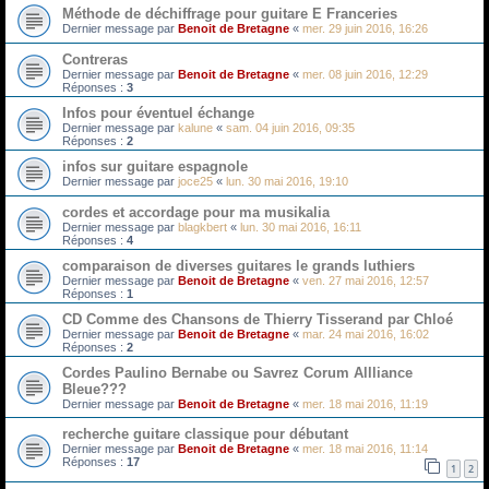
Méthode de déchiffrage pour guitare E Franceries
Dernier message par
Benoit de Bretagne
«
mer. 29 juin 2016, 16:26
Contreras
Dernier message par
Benoit de Bretagne
«
mer. 08 juin 2016, 12:29
Réponses :
3
Infos pour éventuel échange
Dernier message par
kalune
«
sam. 04 juin 2016, 09:35
Réponses :
2
infos sur guitare espagnole
Dernier message par
joce25
«
lun. 30 mai 2016, 19:10
cordes et accordage pour ma musikalia
Dernier message par
blagkbert
«
lun. 30 mai 2016, 16:11
Réponses :
4
comparaison de diverses guitares le grands luthiers
Dernier message par
Benoit de Bretagne
«
ven. 27 mai 2016, 12:57
Réponses :
1
CD Comme des Chansons de Thierry Tisserand par Chloé
Dernier message par
Benoit de Bretagne
«
mar. 24 mai 2016, 16:02
Réponses :
2
Cordes Paulino Bernabe ou Savrez Corum Allliance
Bleue???
Dernier message par
Benoit de Bretagne
«
mer. 18 mai 2016, 11:19
recherche guitare classique pour débutant
Dernier message par
Benoit de Bretagne
«
mer. 18 mai 2016, 11:14
Réponses :
17
1
2