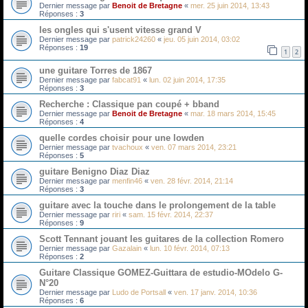
Dernier message par
Benoit de Bretagne
«
mer. 25 juin 2014, 13:43
Réponses :
3
les ongles qui s'usent vitesse grand V
Dernier message par
patrick24260
«
jeu. 05 juin 2014, 03:02
Réponses :
19
1
2
une guitare Torres de 1867
Dernier message par
fabcat91
«
lun. 02 juin 2014, 17:35
Réponses :
3
Recherche : Classique pan coupé + bband
Dernier message par
Benoit de Bretagne
«
mar. 18 mars 2014, 15:45
Réponses :
4
quelle cordes choisir pour une lowden
Dernier message par
tvachoux
«
ven. 07 mars 2014, 23:21
Réponses :
5
guitare Benigno Diaz Diaz
Dernier message par
menfin46
«
ven. 28 févr. 2014, 21:14
Réponses :
3
guitare avec la touche dans le prolongement de la table
Dernier message par
riri
«
sam. 15 févr. 2014, 22:37
Réponses :
9
Scott Tennant jouant les guitares de la collection Romero
Dernier message par
Gazalain
«
lun. 10 févr. 2014, 07:13
Réponses :
2
Guitare Classique GOMEZ-Guittara de estudio-MOdelo G-
N°20
Dernier message par
Ludo de Portsall
«
ven. 17 janv. 2014, 10:36
Réponses :
6