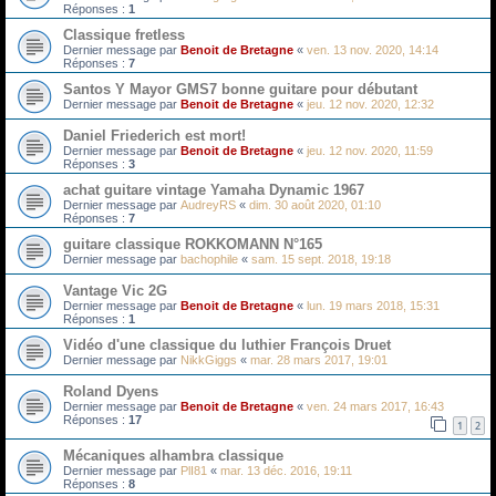
Réponses :
1
Classique fretless
Dernier message par
Benoit de Bretagne
«
ven. 13 nov. 2020, 14:14
Réponses :
7
Santos Y Mayor GMS7 bonne guitare pour débutant
Dernier message par
Benoit de Bretagne
«
jeu. 12 nov. 2020, 12:32
Daniel Friederich est mort!
Dernier message par
Benoit de Bretagne
«
jeu. 12 nov. 2020, 11:59
Réponses :
3
achat guitare vintage Yamaha Dynamic 1967
Dernier message par
AudreyRS
«
dim. 30 août 2020, 01:10
Réponses :
7
guitare classique ROKKOMANN N°165
Dernier message par
bachophile
«
sam. 15 sept. 2018, 19:18
Vantage Vic 2G
Dernier message par
Benoit de Bretagne
«
lun. 19 mars 2018, 15:31
Réponses :
1
Vidéo d'une classique du luthier François Druet
Dernier message par
NikkGiggs
«
mar. 28 mars 2017, 19:01
Roland Dyens
Dernier message par
Benoit de Bretagne
«
ven. 24 mars 2017, 16:43
Réponses :
17
1
2
Mécaniques alhambra classique
Dernier message par
PlI81
«
mar. 13 déc. 2016, 19:11
Réponses :
8