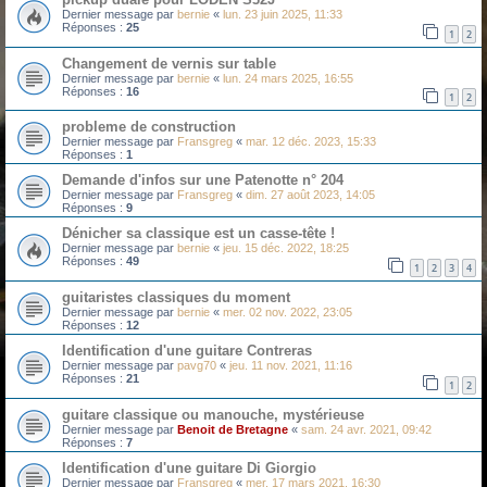
Dernier message par
bernie
«
lun. 23 juin 2025, 11:33
Réponses :
25
1
2
Changement de vernis sur table
Dernier message par
bernie
«
lun. 24 mars 2025, 16:55
Réponses :
16
1
2
probleme de construction
Dernier message par
Fransgreg
«
mar. 12 déc. 2023, 15:33
Réponses :
1
Demande d'infos sur une Patenotte n° 204
Dernier message par
Fransgreg
«
dim. 27 août 2023, 14:05
Réponses :
9
Dénicher sa classique est un casse-tête !
Dernier message par
bernie
«
jeu. 15 déc. 2022, 18:25
Réponses :
49
1
2
3
4
guitaristes classiques du moment
Dernier message par
bernie
«
mer. 02 nov. 2022, 23:05
Réponses :
12
Identification d'une guitare Contreras
Dernier message par
pavg70
«
jeu. 11 nov. 2021, 11:16
Réponses :
21
1
2
guitare classique ou manouche, mystérieuse
Dernier message par
Benoit de Bretagne
«
sam. 24 avr. 2021, 09:42
Réponses :
7
Identification d'une guitare Di Giorgio
Dernier message par
Fransgreg
«
mer. 17 mars 2021, 16:30