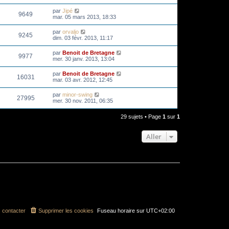
par
Jipé
9649
mar. 05 mars 2013, 18:33
par
orvaljo
9245
dim. 03 févr. 2013, 11:17
par
Benoit de Bretagne
9977
mer. 30 janv. 2013, 13:04
par
Benoit de Bretagne
16031
mar. 03 avr. 2012, 12:45
par
minor-swing
27995
mer. 30 nov. 2011, 06:35
29 sujets • Page
1
sur
1
Aller
 contacter
Supprimer les cookies
Fuseau horaire sur
UTC+02:00