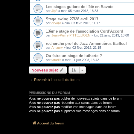
Les stages guitare de l'été en Savoie
par
Jipé
»
mar. 05 mars 2013, 18:33
Stage swing 27/28 avril 2013
par
orvaljo
»
dim. 03 févr. 2013, 11:17
13ème stage de l'association Cord'Accord
par
Jean-Pierre PITTELLIOEN
»
lun. 21 janv. 2013, 18:00
recherche prof de Jazz Armentières Bailleul
par
Amaury
»
jeu. 02 févr. 2012, 21:15
Ou faire un stage de lutherie ?
par
tatarifa
»
mer. 11 juin 2008, 18:42
Nouveau sujet
Revenir à l’accueil du forum
PERMISSIONS DU FORUM
Vous
ne pouvez pas
publier de nouveaux sujets dans ce forum
Vous
ne pouvez pas
répondre aux sujets dans ce forum
Vous
ne pouvez pas
modifier vos messages dans ce forum
Vous
ne pouvez pas
supprimer vos messages dans ce forum
Accueil du forum