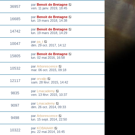
par
Benoit de Bretagne
36957
ven. 11 janv. 2019, 18:45
par
Benoit de Bretagne
16685
lun. 19 mars 2018, 14:38
par
Benoit de Bretagne
14742
lun. 19 mars 2018, 14:29
par
pa_t
10047
dim. 29 oct. 2017, 14:12
par
Benoit de Bretagne
15805
lun. 02 mai 2016, 16:58
par
Arborescence
10532
mar. 06 oct. 2015, 09:18
par
orvaljo
12117
sam. 28 févr. 2015, 14:42
par
Lmacademy
9835
ven. 13 févr. 2015, 10:37
par
Lmacademy
9097
dim. 26 oct. 2014, 09:33
par
Arborescence
9498
lun. 15 sept. 2014, 22:50
par
KOBAIAAH
10322
jeu. 22 mai 2014, 16:45