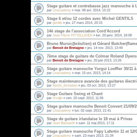
Stage guitare et contrebasse jazz manouche à Li
par
Lmacademy
»
mar. 08 avr. 2014, 15:22
Stage 6 et/ou 12 cordes avec Michel GENTILS
par
gentils
»
jeu. 27 mars 2014, 20:15
14è stage de l'association Cord'Accord
par
Jean-Pierre PITTELLIOEN
»
lun. 20 janv. 2014, 18:08
Bruno Mursic(brésilien) et Gérard Butcher(fla
par
Benoit de Bretagne
»
jeu. 14 nov. 2013, 13:49
7ème stage de guitare de Colmar Roland Dyens
par
Benoit de Bretagne
»
jeu. 20 juin 2013, 13:26
Stage guitare manouche Yorgui Loeffler 30/11 
par
Lmacademy
»
mar. 15 oct. 2013, 14:14
Stage maintenance avancée des guitares électr
par
Itemm_formation
»
jeu. 03 oct. 2013, 13:27
Stage Guitare Swing et Chant
par
orvaljo
»
ven. 20 sept. 2013, 11:06
Stage guitare manouche Benoit Convert 21/09/20
par
Lmacademy
»
lun. 02 sept. 2013, 21:41
Stage de guitare irlandaise le 18 mai à Privas
par
Jean Banwarth
»
sam. 11 mai 2013, 17:11
Stage guitare manouche Fapy Lafertin 11 et 12/0
par
Lmacademy
»
sam. 23 mars 2013, 21:34