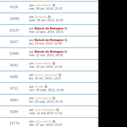
par
Lmacademy
9126
mar. 08 avr. 2014, 15:22
par
Bardamu
10483
sam. 05 avr. 2014, 11:43
par
Benoit de Bretagne
10147
mer. 22 janv. 2014, 10:01
par
Benoit de Bretagne
9207
jeu. 14 nov. 2013, 13:49
par
Benoit de Bretagne
12682
mar. 12 nov. 2013, 18:32
par
Lmacademy
9542
mar. 15 oct. 2013, 14:14
par
Itemm_formation
9265
jeu. 03 oct. 2013, 13:27
par
orvaljo
9711
ven. 20 sept. 2013, 11:06
par
Lmacademy
8943
lun. 02 sept. 2013, 21:41
par
Jean Banwarth
9284
sam. 11 mai 2013, 17:11
par
Lmacademy
14774
dim. 07 avr. 2013, 13:37