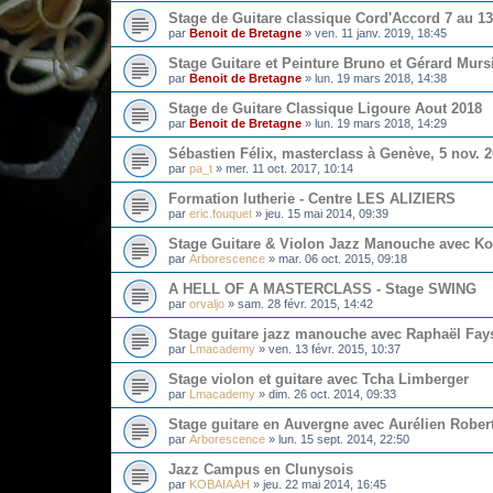
Stage de Guitare classique Cord'Accord 7 au 13
par
Benoit de Bretagne
»
ven. 11 janv. 2019, 18:45
Stage Guitare et Peinture Bruno et Gérard Murs
par
Benoit de Bretagne
»
lun. 19 mars 2018, 14:38
Stage de Guitare Classique Ligoure Aout 2018
par
Benoit de Bretagne
»
lun. 19 mars 2018, 14:29
Sébastien Félix, masterclass à Genève, 5 nov. 
par
pa_t
»
mer. 11 oct. 2017, 10:14
Formation lutherie - Centre LES ALIZIERS
par
eric.fouquet
»
jeu. 15 mai 2014, 09:39
Stage Guitare & Violon Jazz Manouche avec Ko
par
Arborescence
»
mar. 06 oct. 2015, 09:18
A HELL OF A MASTERCLASS - Stage SWING
par
orvaljo
»
sam. 28 févr. 2015, 14:42
Stage guitare jazz manouche avec Raphaël Fay
par
Lmacademy
»
ven. 13 févr. 2015, 10:37
Stage violon et guitare avec Tcha Limberger
par
Lmacademy
»
dim. 26 oct. 2014, 09:33
Stage guitare en Auvergne avec Aurélien Robe
par
Arborescence
»
lun. 15 sept. 2014, 22:50
Jazz Campus en Clunysois
par
KOBAIAAH
»
jeu. 22 mai 2014, 16:45