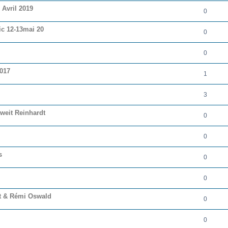
 Avril 2019
0
ic 12-13mai 20
0
0
2017
1
3
weit Reinhardt
0
0
s
0
0
rt & Rémi Oswald
0
0