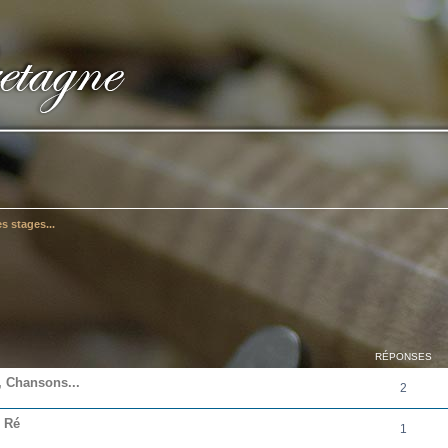
es stages...
cher
cherche avancée
RÉPONSES
, Chansons...
2
e Ré
1