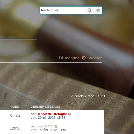
Rechercher
Recherche avancé
Inscription
Connexion
29 sujets • Page
1
sur
1
VUES
DERNIER MESSAGE
par
Benoit de Bretagne
51104
ven. 20 juin 2025, 15:55
par
Floyd17230
12056
ven. 18 févr. 2022, 21:54