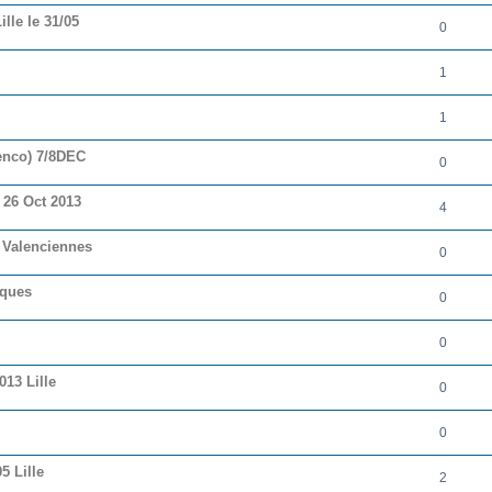
lle le 31/05
0
1
1
menco) 7/8DEC
0
 26 Oct 2013
4
à Valenciennes
0
iques
0
0
13 Lille
0
0
5 Lille
2