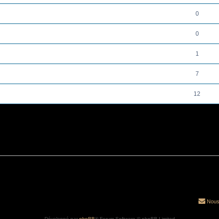
0
0
1
7
12
Nous
Développé par
phpBB
® Forum Software © phpBB Limited