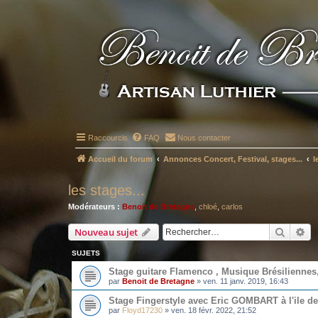
Raccourcis
FAQ
Nous contacter
Accueil du forum
Annonces Concert, Festival, stages...
l
les stages...
Modérateurs :
Benoit de Bretagne
,
chloé
,
carlos
Recher
Re
Nouveau sujet
SUJETS
Stage guitare Flamenco , Musique Brésiliennes
par
Benoit de Bretagne
»
ven. 11 janv. 2019, 16:43
Stage Fingerstyle avec Eric GOMBART à l'ile d
par
Floyd17230
»
ven. 18 févr. 2022, 21:52