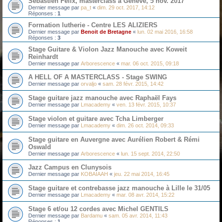
Sébastien Félix, masterclass à Genève, 5 nov. 2017
Dernier message par
pa_t
«
dim. 29 oct. 2017, 14:12
Réponses :
1
Formation lutherie - Centre LES ALIZIERS
Dernier message par
Benoit de Bretagne
«
lun. 02 mai 2016, 16:58
Réponses :
3
Stage Guitare & Violon Jazz Manouche avec Koweit
Reinhardt
Dernier message par
Arborescence
«
mar. 06 oct. 2015, 09:18
A HELL OF A MASTERCLASS - Stage SWING
Dernier message par
orvaljo
«
sam. 28 févr. 2015, 14:42
Stage guitare jazz manouche avec Raphaël Fays
Dernier message par
Lmacademy
«
ven. 13 févr. 2015, 10:37
Stage violon et guitare avec Tcha Limberger
Dernier message par
Lmacademy
«
dim. 26 oct. 2014, 09:33
Stage guitare en Auvergne avec Aurélien Robert & Rémi
Oswald
Dernier message par
Arborescence
«
lun. 15 sept. 2014, 22:50
Jazz Campus en Clunysois
Dernier message par
KOBAIAAH
«
jeu. 22 mai 2014, 16:45
Stage guitare et contrebasse jazz manouche à Lille le 31/05
Dernier message par
Lmacademy
«
mar. 08 avr. 2014, 15:22
Stage 6 et/ou 12 cordes avec Michel GENTILS
Dernier message par
Bardamu
«
sam. 05 avr. 2014, 11:43
Réponses :
1