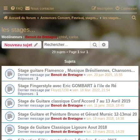
FAQ
Nous contacter
Inscription
Connexion
R
Accueil du forum
Annonces Concert, Festival, stages...
les stages...
e
les stages...
c
Modérateurs :
Benoit de Bretagne
,
chloé
,
carlos
h
Rechercher
Recherche avanc
Nouveau sujet
e
29 sujets • Page
1
sur
1
r
Sujets
c
Stage guitare Flamenco , Musique Brésiliennes, Chansons...
h
Dernier message par
Benoit de Bretagne
«
ven. 20 juin 2025, 15:55
e
Réponses :
2
r
Stage Fingerstyle avec Eric GOMBART à l'ile de Ré
Dernier message par
Floyd17230
«
ven. 18 févr. 2022, 21:54
Réponses :
1
Stage de Guitare classique Cord'Accord 7 au 13 Avril 2019
Dernier message par
Benoit de Bretagne
«
ven. 11 janv. 2019, 18:45
Stage Guitare et Peinture Bruno et Gérard Mursic 12-13mai 20
Dernier message par
Benoit de Bretagne
«
lun. 19 mars 2018, 14:38
Stage de Guitare Classique Ligoure Aout 2018
Dernier message par
Benoit de Bretagne
«
lun. 19 mars 2018, 14:29