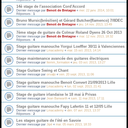
14è stage de l'association Cord'Accord
Dernier message par
Benoit de Bretagne
«
mer. 22 janv. 2014, 10:01
Réponses :
1
Bruno Mursic(brésilien) et Gérard Butcher(flamenco) 7/8DEC
Dernier message par
Benoit de Bretagne
«
jeu. 14 nov. 2013, 13:49
7ème stage de guitare de Colmar Roland Dyens 26 Oct 2013
Dernier message par
Benoit de Bretagne
«
mar. 12 nov. 2013, 18:32
Réponses :
4
Stage guitare manouche Yorgui Loeffler 30/11 à Valenciennes
Dernier message par
Lmacademy
«
mar. 15 oct. 2013, 14:14
Stage maintenance avancée des guitares électriques
Dernier message par
Itemm_formation
«
jeu. 03 oct. 2013, 13:27
Stage Guitare Swing et Chant
Dernier message par
orvaljo
«
ven. 20 sept. 2013, 11:06
Stage guitare manouche Benoit Convert 21/09/2013 Lille
Dernier message par
Lmacademy
«
lun. 02 sept. 2013, 21:41
Stage de guitare irlandaise le 18 mai à Privas
Dernier message par
Jean Banwarth
«
sam. 11 mai 2013, 17:11
Stage guitare manouche Fapy Lafertin 11 et 12/05 Lille
Dernier message par
Lmacademy
«
dim. 07 avr. 2013, 13:37
Réponses :
2
Les stages guitare de l'été en Savoie
Dernier message par
Jipé
«
mar. 05 mars 2013, 18:33