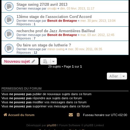
Stage swing 27/28 avril 2013
Dernier message par
orvaljo
«
dim. 03 févr. 2013, 11:17
13ème stage de l'association Cord'Accord
Dernier message par
Benoit de Bretagne
«
mer. 30 janv. 2013, 13:04
Réponses :
1
recherche prof de Jazz Armentières Bailleul
Dernier message par
Benoit de Bretagne
«
mar. 03 avr. 2012, 12:45
Réponses :
7
Ou faire un stage de lutherie ?
Dernier message par
minor-swing
«
mer. 30 nov. 2011, 06:35
Réponses :
12
Nouveau sujet
29 sujets • Page
1
sur
1
Aller
PERMISSIONS DU FORUM
Vous
ne pouvez pas
publier de nouveaux sujets dans ce forum
Vous
ne pouvez pas
répondre aux sujets dans ce forum
Vous
ne pouvez pas
modifier vos messages dans ce forum
Vous
ne pouvez pas
supprimer vos messages dans ce forum
Accueil du forum
Fuseau horaire sur
UTC+02:00
Développé par
phpBB
® Forum Software © phpBB Limited