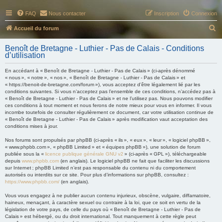
FAQ
Nous contacter
Inscription
Connexion
R
Accueil du forum
e
Benoît de Bretagne - Luthier - Pas de Calais - Conditions
c
d’utilisation
h
En accédant à « Benoît de Bretagne - Luthier - Pas de Calais » (ci-après dénommé
e
« nous », « notre », « nos », « Benoît de Bretagne - Luthier - Pas de Calais » et
« https://benoit-de-bretagne.com/forum »), vous acceptez d’être légalement lié par les
r
conditions suivantes. Si vous n’acceptez pas l’ensemble de ces conditions, n’accédez pas à
« Benoît de Bretagne - Luthier - Pas de Calais » et ne l’utilisez pas. Nous pouvons modifier
c
ces conditions à tout moment et nous ferons de notre mieux pour vous en informer. Il vous
h
incombe toutefois de consulter régulièrement ce document, car votre utilisation continue de
« Benoît de Bretagne - Luthier - Pas de Calais » après modification vaut acceptation des
e
conditions mises à jour.
r
Nos forums sont propulsés par phpBB (ci-après « ils », « eux », « leur », « logiciel phpBB »,
« www.phpbb.com », « phpBB Limited » et « équipes phpBB »), une solution de forum
publiée sous la «
licence publique générale GNU v2
» (ci-après « GPL »), téléchargeable
depuis
www.phpbb.com
(en anglais). Le logiciel phpBB ne fait que faciliter les discussions
sur Internet ; phpBB Limited n’est pas responsable du contenu ni du comportement
autorisés ou interdits sur ce site. Pour plus d’informations sur phpBB, consultez :
https://www.phpbb.com/
(en anglais).
Vous vous engagez à ne publier aucun contenu injurieux, obscène, vulgaire, diffamatoire,
haineux, menaçant, à caractère sexuel ou contraire à la loi, que ce soit en vertu de la
législation de votre pays, de celle du pays où « Benoît de Bretagne - Luthier - Pas de
Calais » est hébergé, ou du droit international. Tout manquement à cette règle peut