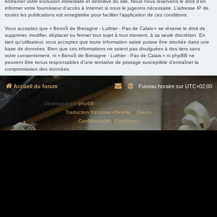
entraîner votre exclusion immédiate et définitive du site. Nous nous réservons le droit d’en
informer votre fournisseur d’accès à Internet si nous le jugeons nécessaire. L’adresse IP de
toutes les publications est enregistrée pour faciliter l’application de ces conditions.
Vous acceptez que « Benoît de Bretagne - Luthier - Pas de Calais » se réserve le droit de
supprimer, modifier, déplacer ou fermer tout sujet à tout moment, à sa seule discrétion. En
tant qu’utilisateur, vous acceptez que toute information saisie puisse être stockée dans une
base de données. Bien que ces informations ne soient pas divulguées à des tiers sans
votre consentement, ni « Benoît de Bretagne - Luthier - Pas de Calais » ni phpBB ne
peuvent être tenus responsables d’une tentative de piratage susceptible d’entraîner la
compromission des données.
Accueil du forum
Fuseau horaire sur
UTC+02:00
Développé par
phpBB
® Forum Software © phpBB Limited
Traduction française officielle
©
Qiaeru
Confidentialité
|
Conditions