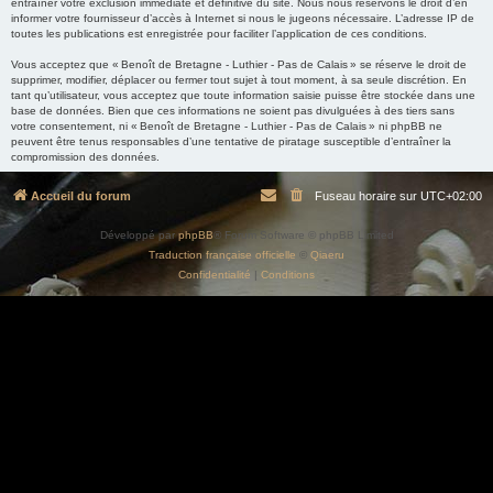
entraîner votre exclusion immédiate et définitive du site. Nous nous réservons le droit d’en
informer votre fournisseur d’accès à Internet si nous le jugeons nécessaire. L’adresse IP de
toutes les publications est enregistrée pour faciliter l’application de ces conditions.
Vous acceptez que « Benoît de Bretagne - Luthier - Pas de Calais » se réserve le droit de
supprimer, modifier, déplacer ou fermer tout sujet à tout moment, à sa seule discrétion. En
tant qu’utilisateur, vous acceptez que toute information saisie puisse être stockée dans une
base de données. Bien que ces informations ne soient pas divulguées à des tiers sans
votre consentement, ni « Benoît de Bretagne - Luthier - Pas de Calais » ni phpBB ne
peuvent être tenus responsables d’une tentative de piratage susceptible d’entraîner la
compromission des données.
Accueil du forum
Fuseau horaire sur
UTC+02:00
Développé par
phpBB
® Forum Software © phpBB Limited
Traduction française officielle
©
Qiaeru
Confidentialité
|
Conditions