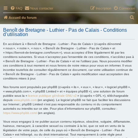
FAQ
Nous contacter
Inscription
Connexion
R
Accueil du forum
e
Benoît de Bretagne - Luthier - Pas de Calais - Conditions
c
d’utilisation
h
En accédant à « Benoît de Bretagne - Luthier - Pas de Calais » (ci-après dénommé
e
« nous », « notre », « nos », « Benoît de Bretagne - Luthier - Pas de Calais » et
« https://benoit-de-bretagne.com/forum »), vous acceptez d’être légalement lié par les
r
conditions suivantes. Si vous n’acceptez pas l’ensemble de ces conditions, n’accédez pas à
« Benoît de Bretagne - Luthier - Pas de Calais » et ne l’utilisez pas. Nous pouvons modifier
c
ces conditions à tout moment et nous ferons de notre mieux pour vous en informer. Il vous
h
incombe toutefois de consulter régulièrement ce document, car votre utilisation continue de
« Benoît de Bretagne - Luthier - Pas de Calais » après modification vaut acceptation des
e
conditions mises à jour.
r
Nos forums sont propulsés par phpBB (ci-après « ils », « eux », « leur », « logiciel phpBB »,
« www.phpbb.com », « phpBB Limited » et « équipes phpBB »), une solution de forum
publiée sous la «
licence publique générale GNU v2
» (ci-après « GPL »), téléchargeable
depuis
www.phpbb.com
(en anglais). Le logiciel phpBB ne fait que faciliter les discussions
sur Internet ; phpBB Limited n’est pas responsable du contenu ni du comportement
autorisés ou interdits sur ce site. Pour plus d’informations sur phpBB, consultez :
https://www.phpbb.com/
(en anglais).
Vous vous engagez à ne publier aucun contenu injurieux, obscène, vulgaire, diffamatoire,
haineux, menaçant, à caractère sexuel ou contraire à la loi, que ce soit en vertu de la
législation de votre pays, de celle du pays où « Benoît de Bretagne - Luthier - Pas de
Calais » est hébergé, ou du droit international. Tout manquement à cette règle peut