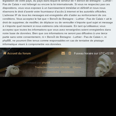
législation de votre pays, du pays dans lequel le serveur de « Benoît de Bretagne - Luthier -
Pas de Calais » est hébergé ou encore la loi internationale. Si vous ne respectez pas ces
dispositions, vous vous exposez à un bannissement immédiat et définitif et nous nous
réservons le droit d’avertir votre fournisseur d’accès à internet et les autorités officielles.
L’adresse IP de tous les messages est enregistrée afin d’aider au renforcement de ces
conditions. Vous acceptez le fait que « Benoît de Bretagne - Luthier - Pas de Calais » ait le
droit de supprimer, de modifier, de déplacer ou de verrouiller n’importe quel sujet et message
à n’importe quel moment si nous estimons cela nécessaire. En tant qu’utilisateur, vous
acceptez que toutes les informations que vous avez renseignées soient enregistrées dans
notre base de données. Bien que ces informations ne seront pas diffusées à une tierce
partie sans votre consentement, ni « Benoît de Bretagne - Luthier - Pas de Calais », ni
phpBB, ne pourront être tenus comme responsables en cas de tentative de piratage
informatique visant à compromettre vos données.
Accueil du forum
Fuseau horaire sur
UTC+02:00
Développé par
phpBB
® Forum Software © phpBB Limited
Traduction française officielle
©
Qiaeru
Confidentialité
|
Conditions