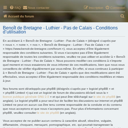
FAQ
Nous contacter
Inscription
Connexion
R
Accueil du forum
e
Benoît de Bretagne - Luthier - Pas de Calais - Conditions
c
d’utilisation
h
En accédant à « Benoît de Bretagne - Luthier - Pas de Calais » (désigné ci-après par
e
« nous », « notre », « nos », « Benoît de Bretagne - Luthier - Pas de Calais » et
« https://www.benoit-de-bretagne.com/forum »), vous acceptez d’être légalement
r
responsable des conditions suivantes. Si vous n’acceptez pas d’être légalement
responsable de toutes les conditions suivantes, veuillez ne pas utiliser et accéder à « Benoît
c
de Bretagne - Luthier - Pas de Calais ». Nous pouvons modifier ces conditions à n’importe
h
quel moment et nous essaierons de vous informer de ces modifications, bien que nous vous
conseillons de vérifier régulièrement par vous-même. En effet, si vous continuez à participer
e
à « Benoît de Bretagne - Luthier - Pas de Calais » après que des modifications aient été
effectuées, vous acceptez d’être légalement responsable des conditions modifiées et mises
r
à jour.
Nos forums sont développés par phpBB (désignés ci-après par « logiciel phpBB » et
« phpBB Limited ») qui est un logiciel de forum de discussions déclaré sous la «
licence publique générale GNU 2.0
» et qui peut être téléchargé sur
le site de phpBB
(en
anglais). Le logiciel phpBB a pour seul but de faciliter les discussions sur internet et phpBB
Limited ne peut en aucun cas être tenu comme responsable de la conduite et du contenu
que nous acceptons et que nous n’acceptons pas. Pour plus d’informations concernant
phpBB, veuillez consulter
le site de phpBB
(en anglais).
Vous acceptez de ne publier aucun contenu à caractère abusif, obscène, vulgaire,
diffamatoire, choquant, menaçant, pornographique, etc. qui pourrait transgresser la