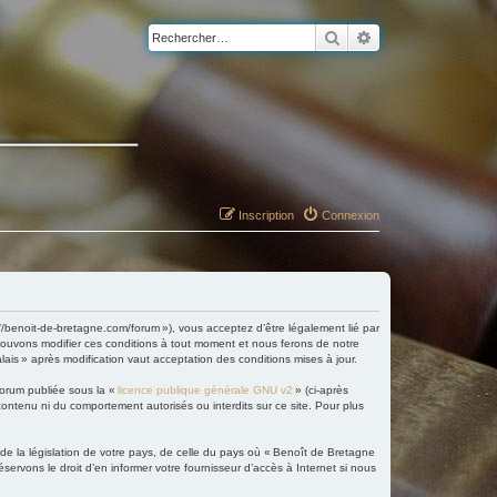
Rechercher
Recherche avancé
Inscription
Connexion
://benoit-de-bretagne.com/forum »), vous acceptez d’être légalement lié par
 pouvons modifier ces conditions à tout moment et nous ferons de notre
lais » après modification vaut acceptation des conditions mises à jour.
forum publiée sous la «
licence publique générale GNU v2
» (ci-après
 contenu ni du comportement autorisés ou interdits sur ce site. Pour plus
 de la législation de votre pays, de celle du pays où « Benoît de Bretagne
servons le droit d’en informer votre fournisseur d’accès à Internet si nous