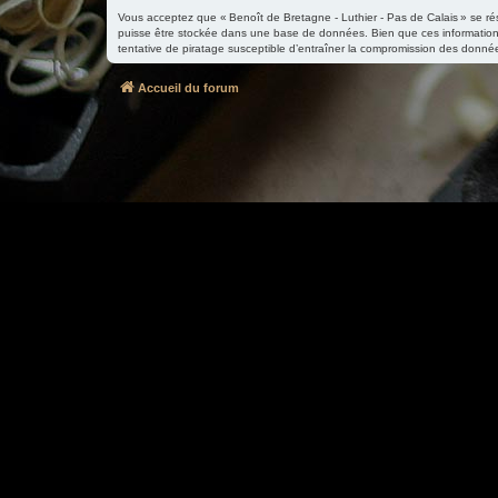
Vous acceptez que « Benoît de Bretagne - Luthier - Pas de Calais » se réser
puisse être stockée dans une base de données. Bien que ces informations
tentative de piratage susceptible d’entraîner la compromission des donné
Accueil du forum