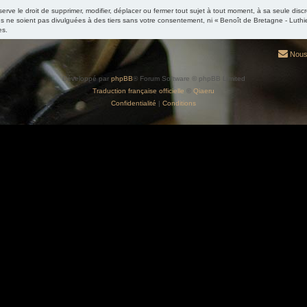
ve le droit de supprimer, modifier, déplacer ou fermer tout sujet à tout moment, à sa seule discré
 ne soient pas divulguées à des tiers sans votre consentement, ni « Benoît de Bretagne - Luthi
es.
Nous
Développé par
phpBB
® Forum Software © phpBB Limited
Traduction française officielle
©
Qiaeru
Confidentialité
|
Conditions