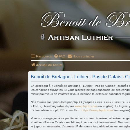
Raccourcis
FAQ
Nous contacter
Accueil du forum
Benoît de Bretagne - Luthier - Pas de Calais - Co
En accédant à « Benoît de Bretagne - Luthier - Pas de Calais » (ci-après d
les conditions suivantes. Si vous n’acceptez pas l’ensemble de ces condit
mieux pour vous en informer. Il vous incombe toutefois de consulter réguli
Nos forums sont propulsés par phpBB (ci-après « ils », « eux », « leur »,
« GPL »), téléchargeable depuis
www.phpbb.com
(en anglais). Le logiciel
d’informations sur phpBB, consultez :
https://www.phpbb.com/
(en anglais)
Vous vous engagez à ne publier aucun contenu injurieux, obscène, vulgaire
- Luthier - Pas de Calais » est hébergé, ou du droit international. Tout ma
le jugeons nécessaire. L’adresse IP de toutes les publications est enregistr