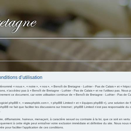
nditions d’utilisation
énommé « nous », « notre », « nos », « Benoît de Bretagne - Luthier - Pas de Calais » et « https
ions, n’accédez pas à « Benoît de Bretagne - Luthier - Pas de Calais » et ne l’utilisez pas. Nous
èrement ce document, car votre utilisation continue de « Benoît de Bretagne - Luthier - Pas de Ca
 « logiciel phpBB », « www.phpbb.com », « phpBB Limited » et « équipes phpBB »), une solution de 
 phpBB ne fait que faciliter les discussions sur Internet ; phpBB Limited n’est pas responsable du
.
, diffamatoire, haineux, menaçant, à caractère sexuel ou contraire à la loi, que ce soit en vertu
nquement à cette règle peut entraîner votre exclusion immédiate et définitive du site. Nous nous ré
ée pour faciliter l’application de ces conditions.