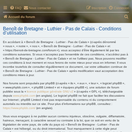
FAQ
Nous contacter
Inscription
Connexion
R
Accueil du forum
e
Benoît de Bretagne - Luthier - Pas de Calais - Conditions
c
d’utilisation
h
En accédant à « Benoît de Bretagne - Luthier - Pas de Calais » (ci-après dénommé
e
« nous », « notre », « nos », « Benoît de Bretagne - Luthier - Pas de Calais » et
« https://benoit-de-bretagne.com/forum »), vous acceptez d’être légalement lié par les
r
conditions suivantes. Si vous n’acceptez pas l’ensemble de ces conditions, n’accédez pas à
« Benoît de Bretagne - Luthier - Pas de Calais » et ne l’utilisez pas. Nous pouvons modifier
c
ces conditions à tout moment et nous ferons de notre mieux pour vous en informer. Il vous
h
incombe toutefois de consulter régulièrement ce document, car votre utilisation continue de
« Benoît de Bretagne - Luthier - Pas de Calais » après modification vaut acceptation des
e
conditions mises à jour.
r
Nos forums sont propulsés par phpBB (ci-après « ils », « eux », « leur », « logiciel phpBB »,
« www.phpbb.com », « phpBB Limited » et « équipes phpBB »), une solution de forum
publiée sous la «
licence publique générale GNU v2
» (ci-après « GPL »), téléchargeable
depuis
www.phpbb.com
(en anglais). Le logiciel phpBB ne fait que faciliter les discussions
sur Internet ; phpBB Limited n’est pas responsable du contenu ni du comportement
autorisés ou interdits sur ce site. Pour plus d’informations sur phpBB, consultez :
https://www.phpbb.com/
(en anglais).
Vous vous engagez à ne publier aucun contenu injurieux, obscène, vulgaire, diffamatoire,
haineux, menaçant, à caractère sexuel ou contraire à la loi, que ce soit en vertu de la
législation de votre pays, de celle du pays où « Benoît de Bretagne - Luthier - Pas de
Calais » est hébergé, ou du droit international. Tout manquement à cette règle peut