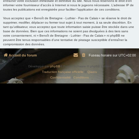
entraîner votre exclusion immédiate et définitive du site. Nous nous réservons le droit d’en
informer votre fournisseur d’accès à Internet si nous le jugeons nécessaire. L’adresse IP de
toutes les publications est enregistrée pour faciliter l’application de ces conditions.
Vous acceptez que « Benoît de Bretagne - Luthier - Pas de Calais » se réserve le droit de
supprimer, modifier, déplacer ou fermer tout sujet à tout moment, à sa seule discrétion. En
tant qu’utilisateur, vous acceptez que toute information saisie puisse être stockée dans une
base de données. Bien que ces informations ne soient pas divulguées à des tiers sans
votre consentement, ni « Benoît de Bretagne - Luthier - Pas de Calais » ni phpBB ne
peuvent être tenus responsables d’une tentative de piratage susceptible d’entraîner la
compromission des données.
Accueil du forum
Fuseau horaire sur
UTC+02:00
Développé par
phpBB
® Forum Software © phpBB Limited
Traduction française officielle
©
Qiaeru
Confidentialité
|
Conditions