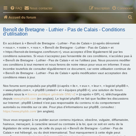
FAQ
Nous contacter
Inscription
Connexion
R
Accueil du forum
e
Benoît de Bretagne - Luthier - Pas de Calais - Conditions
c
d’utilisation
h
En accédant à « Benoît de Bretagne - Luthier - Pas de Calais » (ci-après dénommé
e
« nous », « notre », « nos », « Benoît de Bretagne - Luthier - Pas de Calais » et
« https://benoit-de-bretagne.com/forum »), vous acceptez d’être légalement lié par les
r
conditions suivantes. Si vous n’acceptez pas l’ensemble de ces conditions, n’accédez pas à
« Benoît de Bretagne - Luthier - Pas de Calais » et ne l’utilisez pas. Nous pouvons modifier
c
ces conditions à tout moment et nous ferons de notre mieux pour vous en informer. Il vous
h
incombe toutefois de consulter régulièrement ce document, car votre utilisation continue de
« Benoît de Bretagne - Luthier - Pas de Calais » après modification vaut acceptation des
e
conditions mises à jour.
r
Nos forums sont propulsés par phpBB (ci-après « ils », « eux », « leur », « logiciel phpBB »,
« www.phpbb.com », « phpBB Limited » et « équipes phpBB »), une solution de forum
publiée sous la «
licence publique générale GNU v2
» (ci-après « GPL »), téléchargeable
depuis
www.phpbb.com
(en anglais). Le logiciel phpBB ne fait que faciliter les discussions
sur Internet ; phpBB Limited n’est pas responsable du contenu ni du comportement
autorisés ou interdits sur ce site. Pour plus d’informations sur phpBB, consultez :
https://www.phpbb.com/
(en anglais).
Vous vous engagez à ne publier aucun contenu injurieux, obscène, vulgaire, diffamatoire,
haineux, menaçant, à caractère sexuel ou contraire à la loi, que ce soit en vertu de la
législation de votre pays, de celle du pays où « Benoît de Bretagne - Luthier - Pas de
Calais » est hébergé, ou du droit international. Tout manquement à cette règle peut