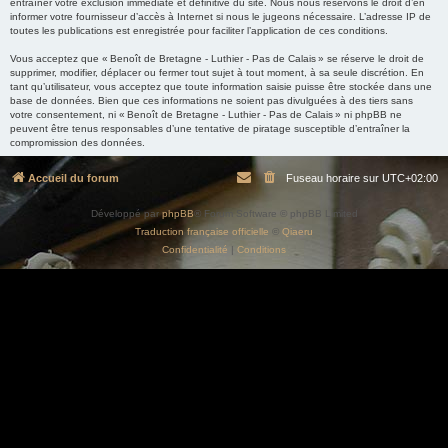
entraîner votre exclusion immédiate et définitive du site. Nous nous réservons le droit d’en
informer votre fournisseur d’accès à Internet si nous le jugeons nécessaire. L’adresse IP de
toutes les publications est enregistrée pour faciliter l’application de ces conditions.
Vous acceptez que « Benoît de Bretagne - Luthier - Pas de Calais » se réserve le droit de
supprimer, modifier, déplacer ou fermer tout sujet à tout moment, à sa seule discrétion. En
tant qu’utilisateur, vous acceptez que toute information saisie puisse être stockée dans une
base de données. Bien que ces informations ne soient pas divulguées à des tiers sans
votre consentement, ni « Benoît de Bretagne - Luthier - Pas de Calais » ni phpBB ne
peuvent être tenus responsables d’une tentative de piratage susceptible d’entraîner la
compromission des données.
Accueil du forum
Fuseau horaire sur
UTC+02:00
Développé par
phpBB
® Forum Software © phpBB Limited
Traduction française officielle
©
Qiaeru
Confidentialité
|
Conditions