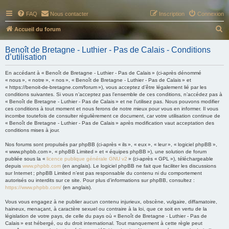
FAQ
Nous contacter
Inscription
Connexion
R
Accueil du forum
e
Benoît de Bretagne - Luthier - Pas de Calais - Conditions
c
d’utilisation
h
En accédant à « Benoît de Bretagne - Luthier - Pas de Calais » (ci-après dénommé
e
« nous », « notre », « nos », « Benoît de Bretagne - Luthier - Pas de Calais » et
« https://benoit-de-bretagne.com/forum »), vous acceptez d’être légalement lié par les
r
conditions suivantes. Si vous n’acceptez pas l’ensemble de ces conditions, n’accédez pas à
« Benoît de Bretagne - Luthier - Pas de Calais » et ne l’utilisez pas. Nous pouvons modifier
c
ces conditions à tout moment et nous ferons de notre mieux pour vous en informer. Il vous
h
incombe toutefois de consulter régulièrement ce document, car votre utilisation continue de
« Benoît de Bretagne - Luthier - Pas de Calais » après modification vaut acceptation des
e
conditions mises à jour.
r
Nos forums sont propulsés par phpBB (ci-après « ils », « eux », « leur », « logiciel phpBB »,
« www.phpbb.com », « phpBB Limited » et « équipes phpBB »), une solution de forum
publiée sous la «
licence publique générale GNU v2
» (ci-après « GPL »), téléchargeable
depuis
www.phpbb.com
(en anglais). Le logiciel phpBB ne fait que faciliter les discussions
sur Internet ; phpBB Limited n’est pas responsable du contenu ni du comportement
autorisés ou interdits sur ce site. Pour plus d’informations sur phpBB, consultez :
https://www.phpbb.com/
(en anglais).
Vous vous engagez à ne publier aucun contenu injurieux, obscène, vulgaire, diffamatoire,
haineux, menaçant, à caractère sexuel ou contraire à la loi, que ce soit en vertu de la
législation de votre pays, de celle du pays où « Benoît de Bretagne - Luthier - Pas de
Calais » est hébergé, ou du droit international. Tout manquement à cette règle peut