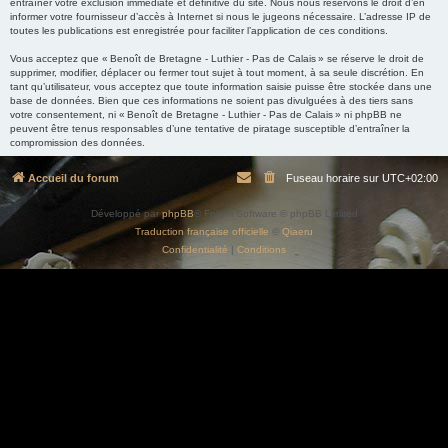
entraîner votre exclusion immédiate et définitive du site. Nous nous réservons le droit d’en
informer votre fournisseur d’accès à Internet si nous le jugeons nécessaire. L’adresse IP de
toutes les publications est enregistrée pour faciliter l’application de ces conditions.
Vous acceptez que « Benoît de Bretagne - Luthier - Pas de Calais » se réserve le droit de
supprimer, modifier, déplacer ou fermer tout sujet à tout moment, à sa seule discrétion. En
tant qu’utilisateur, vous acceptez que toute information saisie puisse être stockée dans une
base de données. Bien que ces informations ne soient pas divulguées à des tiers sans
votre consentement, ni « Benoît de Bretagne - Luthier - Pas de Calais » ni phpBB ne
peuvent être tenus responsables d’une tentative de piratage susceptible d’entraîner la
compromission des données.
Accueil du forum
Fuseau horaire sur
UTC+02:00
Développé par
phpBB
® Forum Software © phpBB Limited
Traduction française officielle
©
Qiaeru
Confidentialité
|
Conditions