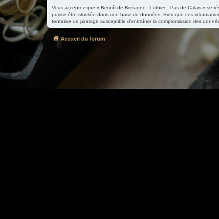
Vous acceptez que « Benoît de Bretagne - Luthier - Pas de Calais » se réser
puisse être stockée dans une base de données. Bien que ces informations
tentative de piratage susceptible d’entraîner la compromission des donné
Accueil du forum