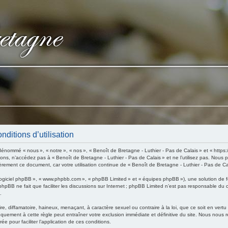
nditions d’utilisation
énommé « nous », « notre », « nos », « Benoît de Bretagne - Luthier - Pas de Calais » et « https
ions, n’accédez pas à « Benoît de Bretagne - Luthier - Pas de Calais » et ne l’utilisez pas. Nous
èrement ce document, car votre utilisation continue de « Benoît de Bretagne - Luthier - Pas de Ca
 « logiciel phpBB », « www.phpbb.com », « phpBB Limited » et « équipes phpBB »), une solution de 
 phpBB ne fait que faciliter les discussions sur Internet ; phpBB Limited n’est pas responsable du
.
, diffamatoire, haineux, menaçant, à caractère sexuel ou contraire à la loi, que ce soit en vertu
nquement à cette règle peut entraîner votre exclusion immédiate et définitive du site. Nous nous ré
ée pour faciliter l’application de ces conditions.