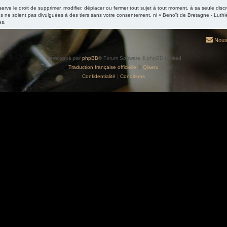
ve le droit de supprimer, modifier, déplacer ou fermer tout sujet à tout moment, à sa seule discré
 ne soient pas divulguées à des tiers sans votre consentement, ni « Benoît de Bretagne - Luthi
es.
Nous
Développé par
phpBB
® Forum Software © phpBB Limited
Traduction française officielle
©
Qiaeru
Confidentialité
|
Conditions