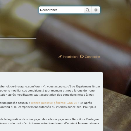
Rechercher
Recherche avancé
Inscription
Connexion
://benoit-de-bretagne.com/forum »), vous acceptez d’être légalement lié par
 pouvons modifier ces conditions à tout moment et nous ferons de notre
lais » après modification vaut acceptation des conditions mises à jour.
forum publiée sous la «
licence publique générale GNU v2
» (ci-après
 contenu ni du comportement autorisés ou interdits sur ce site. Pour plus
 de la législation de votre pays, de celle du pays où « Benoît de Bretagne
servons le droit d’en informer votre fournisseur d’accès à Internet si nous