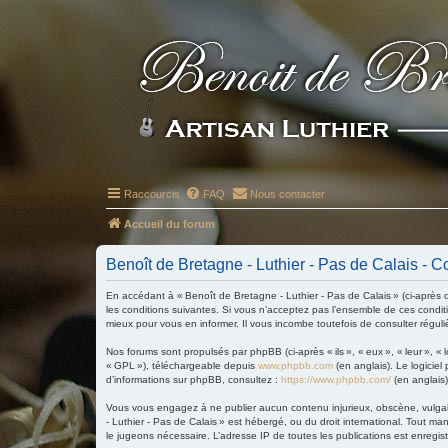
Raccourcis
FAQ
Nous contacter
Accueil du forum
Benoît de Bretagne - Luthier - Pas de Calais - Co
En accédant à « Benoît de Bretagne - Luthier - Pas de Calais » (ci-après d
les conditions suivantes. Si vous n’acceptez pas l’ensemble de ces condit
mieux pour vous en informer. Il vous incombe toutefois de consulter réguli
Nos forums sont propulsés par phpBB (ci-après « ils », « eux », « leur »,
« GPL »), téléchargeable depuis
www.phpbb.com
(en anglais). Le logiciel
d’informations sur phpBB, consultez :
https://www.phpbb.com/
(en anglais)
Vous vous engagez à ne publier aucun contenu injurieux, obscène, vulgaire
- Luthier - Pas de Calais » est hébergé, ou du droit international. Tout ma
le jugeons nécessaire. L’adresse IP de toutes les publications est enregistr