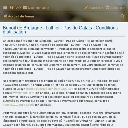
FAQ
Nous contacter
Inscription
Connexion
R
Accueil du forum
e
Benoît de Bretagne - Luthier - Pas de Calais - Conditions
c
d’utilisation
h
En accédant à « Benoît de Bretagne - Luthier - Pas de Calais » (ci-après dénommé
e
« nous », « notre », « nos », « Benoît de Bretagne - Luthier - Pas de Calais » et
« https://benoit-de-bretagne.com/forum »), vous acceptez d’être légalement lié par les
r
conditions suivantes. Si vous n’acceptez pas l’ensemble de ces conditions, n’accédez pas à
« Benoît de Bretagne - Luthier - Pas de Calais » et ne l’utilisez pas. Nous pouvons modifier
c
ces conditions à tout moment et nous ferons de notre mieux pour vous en informer. Il vous
h
incombe toutefois de consulter régulièrement ce document, car votre utilisation continue de
« Benoît de Bretagne - Luthier - Pas de Calais » après modification vaut acceptation des
e
conditions mises à jour.
r
Nos forums sont propulsés par phpBB (ci-après « ils », « eux », « leur », « logiciel phpBB »,
« www.phpbb.com », « phpBB Limited » et « équipes phpBB »), une solution de forum
publiée sous la «
licence publique générale GNU v2
» (ci-après « GPL »), téléchargeable
depuis
www.phpbb.com
(en anglais). Le logiciel phpBB ne fait que faciliter les discussions
sur Internet ; phpBB Limited n’est pas responsable du contenu ni du comportement
autorisés ou interdits sur ce site. Pour plus d’informations sur phpBB, consultez :
https://www.phpbb.com/
(en anglais).
Vous vous engagez à ne publier aucun contenu injurieux, obscène, vulgaire, diffamatoire,
haineux, menaçant, à caractère sexuel ou contraire à la loi, que ce soit en vertu de la
législation de votre pays, de celle du pays où « Benoît de Bretagne - Luthier - Pas de
Calais » est hébergé, ou du droit international. Tout manquement à cette règle peut