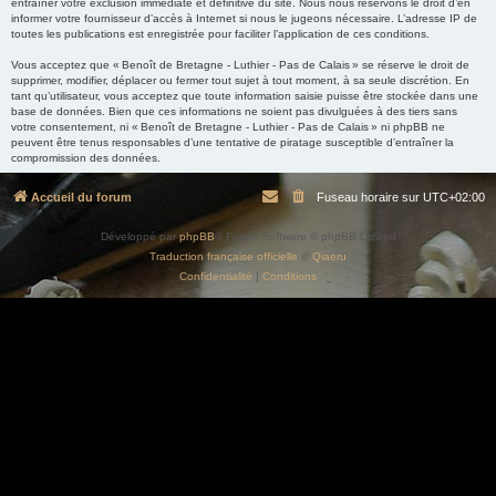
entraîner votre exclusion immédiate et définitive du site. Nous nous réservons le droit d’en
informer votre fournisseur d’accès à Internet si nous le jugeons nécessaire. L’adresse IP de
toutes les publications est enregistrée pour faciliter l’application de ces conditions.
Vous acceptez que « Benoît de Bretagne - Luthier - Pas de Calais » se réserve le droit de
supprimer, modifier, déplacer ou fermer tout sujet à tout moment, à sa seule discrétion. En
tant qu’utilisateur, vous acceptez que toute information saisie puisse être stockée dans une
base de données. Bien que ces informations ne soient pas divulguées à des tiers sans
votre consentement, ni « Benoît de Bretagne - Luthier - Pas de Calais » ni phpBB ne
peuvent être tenus responsables d’une tentative de piratage susceptible d’entraîner la
compromission des données.
Accueil du forum
Fuseau horaire sur
UTC+02:00
Développé par
phpBB
® Forum Software © phpBB Limited
Traduction française officielle
©
Qiaeru
Confidentialité
|
Conditions