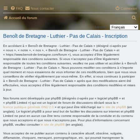
FAQ
Nous contacter
Connexion
R
Accueil du forum
e
Langue :
c
Benoît de Bretagne - Luthier - Pas de Calais - Inscription
h
En accédant à « Benoît de Bretagne - Luthier - Pas de Calais » (désigné ci-après par
e
« nous », « notre », « nos », « Benoît de Bretagne - Luthier - Pas de Calais » et
« https://www.benoit-de-bretagne.com/forum »), vous acceptez d’être légalement
r
responsable des conditions suivantes. Si vous n’acceptez pas d’être légalement
c
responsable de toutes les conditions suivantes, veuillez ne pas utiliser et accéder à « Benoît
de Bretagne - Luthier - Pas de Calais ». Nous pouvons modifier ces conditions à n’importe
h
quel moment et nous essaierons de vous informer de ces modifications, bien que nous vous
conseillons de vérifier régulièrement par vous-même. En effet, si vous continuez à participer
e
à « Benoît de Bretagne - Luthier - Pas de Calais » après que des modifications aient été
r
effectuées, vous acceptez d’être légalement responsable des conditions modifiées et mises
à jour.
Nos forums sont développés par phpBB (désignés ci-après par « logiciel phpBB » et
« phpBB Limited ») qui est un logiciel de forum de discussions déclaré sous la «
licence publique générale GNU 2.0
» et qui peut être téléchargé sur
le site de phpBB
(en
anglais). Le logiciel phpBB a pour seul but de faciliter les discussions sur internet et phpBB
Limited ne peut en aucun cas être tenu comme responsable de la conduite et du contenu
que nous acceptons et que nous n’acceptons pas. Pour plus d’informations concernant
phpBB, veuillez consulter
le site de phpBB
(en anglais).
Vous acceptez de ne publier aucun contenu à caractère abusif, obscène, vulgaire,
diffamatoire, choquant, menaçant, pornographique, etc. qui pourrait transgresser la