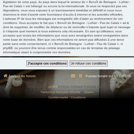
législation de votre pays, du pays dans lequel le serveur de « Benoît de Bretagne - Luthier -
Pas de Calais » est hébergé ou encore la loi internationale. Si vous ne respectez pas ces
dispositions, vous vous exposez à un bannissement immédiat et définitif et nous nous
réservons le droit d’avertir votre fournisseur d’accès à internet et les autorités officielles.
L’adresse IP de tous les messages est enregistrée afin d’aider au renforcement de ces
conditions. Vous acceptez le fait que « Benoît de Bretagne - Luthier - Pas de Calais » ait le
droit de supprimer, de modifier, de déplacer ou de verrouiller n’importe quel sujet et message
à n’importe quel moment si nous estimons cela nécessaire. En tant qu’utilisateur, vous
acceptez que toutes les informations que vous avez renseignées soient enregistrées dans
notre base de données. Bien que ces informations ne seront pas diffusées à une tierce
partie sans votre consentement, ni « Benoît de Bretagne - Luthier - Pas de Calais », ni
phpBB, ne pourront être tenus comme responsables en cas de tentative de piratage
informatique visant à compromettre vos données.
Accueil du forum
Fuseau horaire sur
UTC+02:00
Développé par
phpBB
® Forum Software © phpBB Limited
Traduction française officielle
©
Qiaeru
Confidentialité
|
Conditions