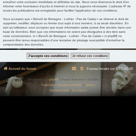
entraîner votre exclusion immédiate et définitive du site. Nous nous réservons le droit d’en
informer votre fournisseur d’accès à Internet si nous le jugeons nécessaire. L’adresse IP de
toutes les publications est enregistrée pour faciliter l’application de ces conditions.
Vous acceptez que « Benoît de Bretagne - Luthier - Pas de Calais » se réserve le droit de
supprimer, modifier, déplacer ou fermer tout sujet à tout moment, à sa seule discrétion. En
tant qu’utilisateur, vous acceptez que toute information saisie puisse être stockée dans une
base de données. Bien que ces informations ne soient pas divulguées à des tiers sans
votre consentement, ni « Benoît de Bretagne - Luthier - Pas de Calais » ni phpBB ne
peuvent être tenus responsables d’une tentative de piratage susceptible d’entraîner la
compromission des données.
Accueil du forum
Fuseau horaire sur
UTC+02:00
Développé par
phpBB
® Forum Software © phpBB Limited
Traduction française officielle
©
Qiaeru
Confidentialité
|
Conditions