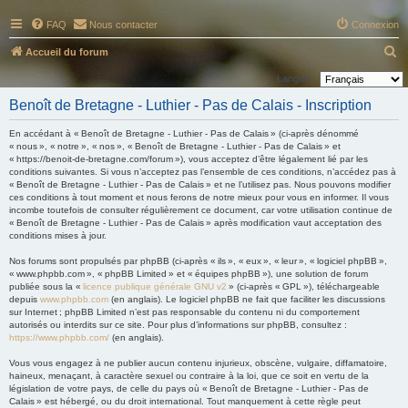
FAQ
Nous contacter
Connexion
R
Accueil du forum
e
Langue :
c
Benoît de Bretagne - Luthier - Pas de Calais - Inscription
h
En accédant à « Benoît de Bretagne - Luthier - Pas de Calais » (ci-après dénommé
e
« nous », « notre », « nos », « Benoît de Bretagne - Luthier - Pas de Calais » et
« https://benoit-de-bretagne.com/forum »), vous acceptez d’être légalement lié par les
r
conditions suivantes. Si vous n’acceptez pas l’ensemble de ces conditions, n’accédez pas à
c
« Benoît de Bretagne - Luthier - Pas de Calais » et ne l’utilisez pas. Nous pouvons modifier
ces conditions à tout moment et nous ferons de notre mieux pour vous en informer. Il vous
h
incombe toutefois de consulter régulièrement ce document, car votre utilisation continue de
« Benoît de Bretagne - Luthier - Pas de Calais » après modification vaut acceptation des
e
conditions mises à jour.
r
Nos forums sont propulsés par phpBB (ci-après « ils », « eux », « leur », « logiciel phpBB »,
« www.phpbb.com », « phpBB Limited » et « équipes phpBB »), une solution de forum
publiée sous la «
licence publique générale GNU v2
» (ci-après « GPL »), téléchargeable
depuis
www.phpbb.com
(en anglais). Le logiciel phpBB ne fait que faciliter les discussions
sur Internet ; phpBB Limited n’est pas responsable du contenu ni du comportement
autorisés ou interdits sur ce site. Pour plus d’informations sur phpBB, consultez :
https://www.phpbb.com/
(en anglais).
Vous vous engagez à ne publier aucun contenu injurieux, obscène, vulgaire, diffamatoire,
haineux, menaçant, à caractère sexuel ou contraire à la loi, que ce soit en vertu de la
législation de votre pays, de celle du pays où « Benoît de Bretagne - Luthier - Pas de
Calais » est hébergé, ou du droit international. Tout manquement à cette règle peut