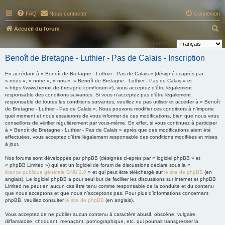
FAQ
Nous contacter
Connexion
R
Accueil du forum
e
Langue :
c
Benoît de Bretagne - Luthier - Pas de Calais - Inscription
h
En accédant à « Benoît de Bretagne - Luthier - Pas de Calais » (désigné ci-après par
e
« nous », « notre », « nos », « Benoît de Bretagne - Luthier - Pas de Calais » et
« https://www.benoit-de-bretagne.com/forum »), vous acceptez d’être légalement
r
responsable des conditions suivantes. Si vous n’acceptez pas d’être légalement
c
responsable de toutes les conditions suivantes, veuillez ne pas utiliser et accéder à « Benoît
de Bretagne - Luthier - Pas de Calais ». Nous pouvons modifier ces conditions à n’importe
h
quel moment et nous essaierons de vous informer de ces modifications, bien que nous vous
conseillons de vérifier régulièrement par vous-même. En effet, si vous continuez à participer
e
à « Benoît de Bretagne - Luthier - Pas de Calais » après que des modifications aient été
r
effectuées, vous acceptez d’être légalement responsable des conditions modifiées et mises
à jour.
Nos forums sont développés par phpBB (désignés ci-après par « logiciel phpBB » et
« phpBB Limited ») qui est un logiciel de forum de discussions déclaré sous la «
licence publique générale GNU 2.0
» et qui peut être téléchargé sur
le site de phpBB
(en
anglais). Le logiciel phpBB a pour seul but de faciliter les discussions sur internet et phpBB
Limited ne peut en aucun cas être tenu comme responsable de la conduite et du contenu
que nous acceptons et que nous n’acceptons pas. Pour plus d’informations concernant
phpBB, veuillez consulter
le site de phpBB
(en anglais).
Vous acceptez de ne publier aucun contenu à caractère abusif, obscène, vulgaire,
diffamatoire, choquant, menaçant, pornographique, etc. qui pourrait transgresser la