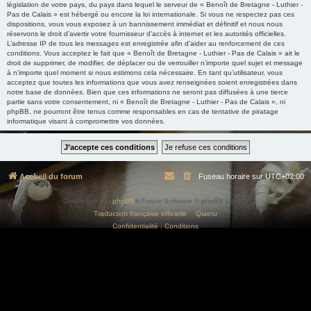
législation de votre pays, du pays dans lequel le serveur de « Benoît de Bretagne - Luthier -
Pas de Calais » est hébergé ou encore la loi internationale. Si vous ne respectez pas ces
dispositions, vous vous exposez à un bannissement immédiat et définitif et nous nous
réservons le droit d’avertir votre fournisseur d’accès à internet et les autorités officielles.
L’adresse IP de tous les messages est enregistrée afin d’aider au renforcement de ces
conditions. Vous acceptez le fait que « Benoît de Bretagne - Luthier - Pas de Calais » ait le
droit de supprimer, de modifier, de déplacer ou de verrouiller n’importe quel sujet et message
à n’importe quel moment si nous estimons cela nécessaire. En tant qu’utilisateur, vous
acceptez que toutes les informations que vous avez renseignées soient enregistrées dans
notre base de données. Bien que ces informations ne seront pas diffusées à une tierce
partie sans votre consentement, ni « Benoît de Bretagne - Luthier - Pas de Calais », ni
phpBB, ne pourront être tenus comme responsables en cas de tentative de piratage
informatique visant à compromettre vos données.
Accueil du forum
Fuseau horaire sur
UTC+02:00
Développé par
phpBB
® Forum Software © phpBB Limited
Traduction française officielle
©
Qiaeru
Confidentialité
|
Conditions