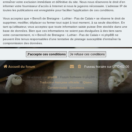
entraîner votre exclusion immédiate et définitive du site. Nous nous réservons le droit d’en
informer votre fournisseur d’accès à Internet si nous le jugeons nécessaire. L’adresse IP de
toutes les publications est enregistrée pour faciliter l’application de ces conditions.
Vous acceptez que « Benoît de Bretagne - Luthier - Pas de Calais » se réserve le droit de
supprimer, modifier, déplacer ou fermer tout sujet à tout moment, à sa seule discrétion. En
tant qu’utilisateur, vous acceptez que toute information saisie puisse être stockée dans une
base de données. Bien que ces informations ne soient pas divulguées à des tiers sans
votre consentement, ni « Benoît de Bretagne - Luthier - Pas de Calais » ni phpBB ne
peuvent être tenus responsables d’une tentative de piratage susceptible d’entraîner la
compromission des données.
Accueil du forum
Fuseau horaire sur
UTC+02:00
Développé par
phpBB
® Forum Software © phpBB Limited
Traduction française officielle
©
Qiaeru
Confidentialité
|
Conditions