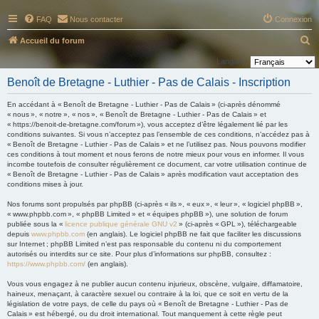
FAQ
Nous contacter
Connexion
R
Accueil du forum
e
Langue :
c
Benoît de Bretagne - Luthier - Pas de Calais - Inscription
h
En accédant à « Benoît de Bretagne - Luthier - Pas de Calais » (ci-après dénommé
e
« nous », « notre », « nos », « Benoît de Bretagne - Luthier - Pas de Calais » et
« https://benoit-de-bretagne.com/forum »), vous acceptez d’être légalement lié par les
r
conditions suivantes. Si vous n’acceptez pas l’ensemble de ces conditions, n’accédez pas à
c
« Benoît de Bretagne - Luthier - Pas de Calais » et ne l’utilisez pas. Nous pouvons modifier
ces conditions à tout moment et nous ferons de notre mieux pour vous en informer. Il vous
h
incombe toutefois de consulter régulièrement ce document, car votre utilisation continue de
« Benoît de Bretagne - Luthier - Pas de Calais » après modification vaut acceptation des
e
conditions mises à jour.
r
Nos forums sont propulsés par phpBB (ci-après « ils », « eux », « leur », « logiciel phpBB »,
« www.phpbb.com », « phpBB Limited » et « équipes phpBB »), une solution de forum
publiée sous la «
licence publique générale GNU v2
» (ci-après « GPL »), téléchargeable
depuis
www.phpbb.com
(en anglais). Le logiciel phpBB ne fait que faciliter les discussions
sur Internet ; phpBB Limited n’est pas responsable du contenu ni du comportement
autorisés ou interdits sur ce site. Pour plus d’informations sur phpBB, consultez :
https://www.phpbb.com/
(en anglais).
Vous vous engagez à ne publier aucun contenu injurieux, obscène, vulgaire, diffamatoire,
haineux, menaçant, à caractère sexuel ou contraire à la loi, que ce soit en vertu de la
législation de votre pays, de celle du pays où « Benoît de Bretagne - Luthier - Pas de
Calais » est hébergé, ou du droit international. Tout manquement à cette règle peut