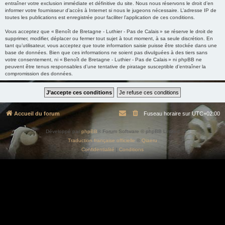
entraîner votre exclusion immédiate et définitive du site. Nous nous réservons le droit d’en
informer votre fournisseur d’accès à Internet si nous le jugeons nécessaire. L’adresse IP de
toutes les publications est enregistrée pour faciliter l’application de ces conditions.
Vous acceptez que « Benoît de Bretagne - Luthier - Pas de Calais » se réserve le droit de
supprimer, modifier, déplacer ou fermer tout sujet à tout moment, à sa seule discrétion. En
tant qu’utilisateur, vous acceptez que toute information saisie puisse être stockée dans une
base de données. Bien que ces informations ne soient pas divulguées à des tiers sans
votre consentement, ni « Benoît de Bretagne - Luthier - Pas de Calais » ni phpBB ne
peuvent être tenus responsables d’une tentative de piratage susceptible d’entraîner la
compromission des données.
Accueil du forum
Fuseau horaire sur
UTC+02:00
Développé par
phpBB
® Forum Software © phpBB Limited
Traduction française officielle
©
Qiaeru
Confidentialité
|
Conditions