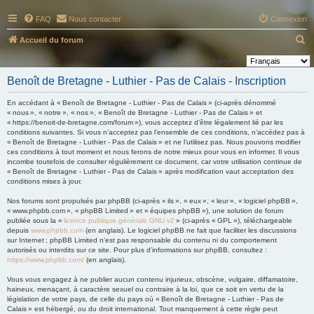
FAQ
Nous contacter
Connexion
R
Accueil du forum
e
Langue :
c
Benoît de Bretagne - Luthier - Pas de Calais - Inscription
h
En accédant à « Benoît de Bretagne - Luthier - Pas de Calais » (ci-après dénommé
e
« nous », « notre », « nos », « Benoît de Bretagne - Luthier - Pas de Calais » et
« https://benoit-de-bretagne.com/forum »), vous acceptez d’être légalement lié par les
r
conditions suivantes. Si vous n’acceptez pas l’ensemble de ces conditions, n’accédez pas à
c
« Benoît de Bretagne - Luthier - Pas de Calais » et ne l’utilisez pas. Nous pouvons modifier
ces conditions à tout moment et nous ferons de notre mieux pour vous en informer. Il vous
h
incombe toutefois de consulter régulièrement ce document, car votre utilisation continue de
« Benoît de Bretagne - Luthier - Pas de Calais » après modification vaut acceptation des
e
conditions mises à jour.
r
Nos forums sont propulsés par phpBB (ci-après « ils », « eux », « leur », « logiciel phpBB »,
« www.phpbb.com », « phpBB Limited » et « équipes phpBB »), une solution de forum
publiée sous la «
licence publique générale GNU v2
» (ci-après « GPL »), téléchargeable
depuis
www.phpbb.com
(en anglais). Le logiciel phpBB ne fait que faciliter les discussions
sur Internet ; phpBB Limited n’est pas responsable du contenu ni du comportement
autorisés ou interdits sur ce site. Pour plus d’informations sur phpBB, consultez :
https://www.phpbb.com/
(en anglais).
Vous vous engagez à ne publier aucun contenu injurieux, obscène, vulgaire, diffamatoire,
haineux, menaçant, à caractère sexuel ou contraire à la loi, que ce soit en vertu de la
législation de votre pays, de celle du pays où « Benoît de Bretagne - Luthier - Pas de
Calais » est hébergé, ou du droit international. Tout manquement à cette règle peut