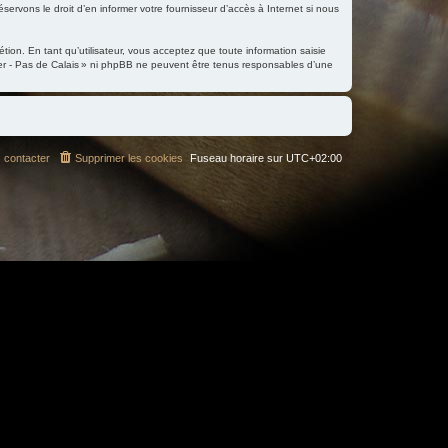
servons le droit d’en informer votre fournisseur d’accès à Internet si nous
tion. En tant qu’utilisateur, vous acceptez que toute information saisie
er - Pas de Calais » ni phpBB ne peuvent être tenus responsables d’une
 contacter
Supprimer les cookies
Fuseau horaire sur
UTC+02:00