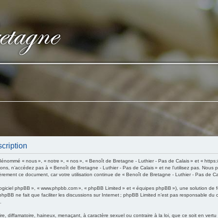
scription
énommé « nous », « notre », « nos », « Benoît de Bretagne - Luthier - Pas de Calais » et « https
ions, n’accédez pas à « Benoît de Bretagne - Luthier - Pas de Calais » et ne l’utilisez pas. Nous
èrement ce document, car votre utilisation continue de « Benoît de Bretagne - Luthier - Pas de Ca
 « logiciel phpBB », « www.phpbb.com », « phpBB Limited » et « équipes phpBB »), une solution de 
 phpBB ne fait que faciliter les discussions sur Internet ; phpBB Limited n’est pas responsable du
.
, diffamatoire, haineux, menaçant, à caractère sexuel ou contraire à la loi, que ce soit en vertu