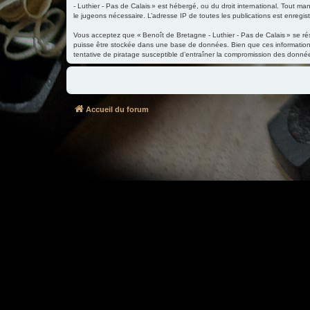
- Luthier - Pas de Calais » est hébergé, ou du droit international. Tout ma
le jugeons nécessaire. L’adresse IP de toutes les publications est enregistr
Vous acceptez que « Benoît de Bretagne - Luthier - Pas de Calais » se réser
puisse être stockée dans une base de données. Bien que ces informations
tentative de piratage susceptible d’entraîner la compromission des donné
Accueil du forum