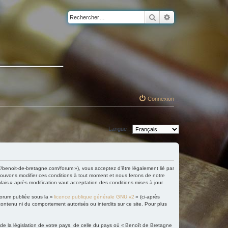
Rechercher
Recherche avancé
Connexion
Langue :
://benoit-de-bretagne.com/forum »), vous acceptez d’être légalement lié par
 pouvons modifier ces conditions à tout moment et nous ferons de notre
lais » après modification vaut acceptation des conditions mises à jour.
forum publiée sous la «
licence publique générale GNU v2
» (ci-après
 contenu ni du comportement autorisés ou interdits sur ce site. Pour plus
 de la législation de votre pays, de celle du pays où « Benoît de Bretagne