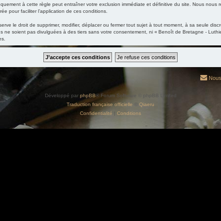
nquement à cette règle peut entraîner votre exclusion immédiate et définitive du site. Nous nous ré
ée pour faciliter l’application de ces conditions.
ve le droit de supprimer, modifier, déplacer ou fermer tout sujet à tout moment, à sa seule discré
 ne soient pas divulguées à des tiers sans votre consentement, ni « Benoît de Bretagne - Luthi
es.
Nous
Développé par
phpBB
® Forum Software © phpBB Limited
Traduction française officielle
©
Qiaeru
Confidentialité
|
Conditions