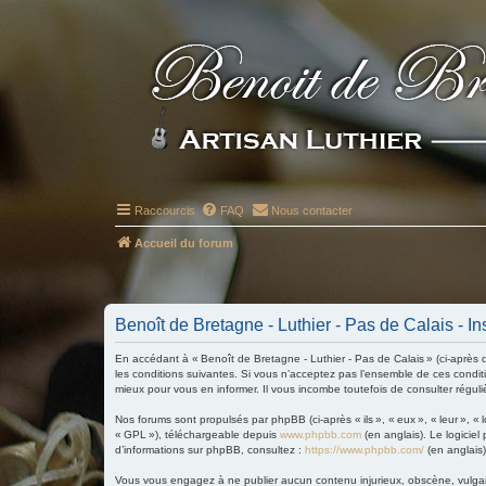
Raccourcis
FAQ
Nous contacter
Accueil du forum
Benoît de Bretagne - Luthier - Pas de Calais - In
En accédant à « Benoît de Bretagne - Luthier - Pas de Calais » (ci-après d
les conditions suivantes. Si vous n’acceptez pas l’ensemble de ces condit
mieux pour vous en informer. Il vous incombe toutefois de consulter réguli
Nos forums sont propulsés par phpBB (ci-après « ils », « eux », « leur »,
« GPL »), téléchargeable depuis
www.phpbb.com
(en anglais). Le logiciel
d’informations sur phpBB, consultez :
https://www.phpbb.com/
(en anglais)
Vous vous engagez à ne publier aucun contenu injurieux, obscène, vulgaire