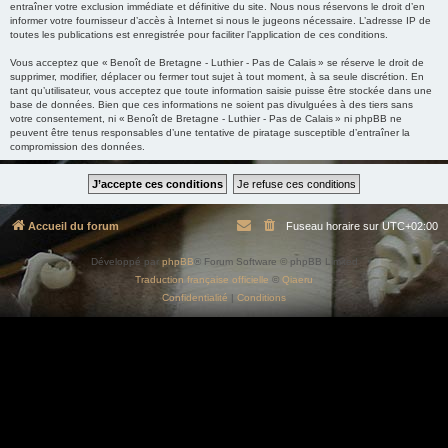
entraîner votre exclusion immédiate et définitive du site. Nous nous réservons le droit d’en
informer votre fournisseur d’accès à Internet si nous le jugeons nécessaire. L’adresse IP de
toutes les publications est enregistrée pour faciliter l’application de ces conditions.
Vous acceptez que « Benoît de Bretagne - Luthier - Pas de Calais » se réserve le droit de
supprimer, modifier, déplacer ou fermer tout sujet à tout moment, à sa seule discrétion. En
tant qu’utilisateur, vous acceptez que toute information saisie puisse être stockée dans une
base de données. Bien que ces informations ne soient pas divulguées à des tiers sans
votre consentement, ni « Benoît de Bretagne - Luthier - Pas de Calais » ni phpBB ne
peuvent être tenus responsables d’une tentative de piratage susceptible d’entraîner la
compromission des données.
Accueil du forum
Fuseau horaire sur
UTC+02:00
Développé par
phpBB
® Forum Software © phpBB Limited
Traduction française officielle
©
Qiaeru
Confidentialité
|
Conditions