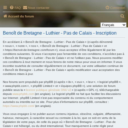
FAQ
Nous contacter
Connexion
R
Accueil du forum
e
Langue :
c
Benoît de Bretagne - Luthier - Pas de Calais - Inscription
h
En accédant à « Benoît de Bretagne - Luthier - Pas de Calais » (ci-après dénommé
e
« nous », « notre », « nos », « Benoît de Bretagne - Luthier - Pas de Calais » et
« https://benoit-de-bretagne.com/forum »), vous acceptez d’être légalement lié par les
r
conditions suivantes. Si vous n’acceptez pas l’ensemble de ces conditions, n’accédez pas à
c
« Benoît de Bretagne - Luthier - Pas de Calais » et ne l’utilisez pas. Nous pouvons modifier
ces conditions à tout moment et nous ferons de notre mieux pour vous en informer. Il vous
h
incombe toutefois de consulter régulièrement ce document, car votre utilisation continue de
« Benoît de Bretagne - Luthier - Pas de Calais » après modification vaut acceptation des
e
conditions mises à jour.
r
Nos forums sont propulsés par phpBB (ci-après « ils », « eux », « leur », « logiciel phpBB »,
« www.phpbb.com », « phpBB Limited » et « équipes phpBB »), une solution de forum
publiée sous la «
licence publique générale GNU v2
» (ci-après « GPL »), téléchargeable
depuis
www.phpbb.com
(en anglais). Le logiciel phpBB ne fait que faciliter les discussions
sur Internet ; phpBB Limited n’est pas responsable du contenu ni du comportement
autorisés ou interdits sur ce site. Pour plus d’informations sur phpBB, consultez :
https://www.phpbb.com/
(en anglais).
Vous vous engagez à ne publier aucun contenu injurieux, obscène, vulgaire, diffamatoire,
haineux, menaçant, à caractère sexuel ou contraire à la loi, que ce soit en vertu de la
législation de votre pays, de celle du pays où « Benoît de Bretagne - Luthier - Pas de
Calais » est hébergé, ou du droit international. Tout manquement à cette règle peut