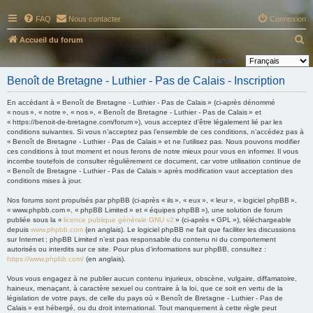
FAQ
Nous contacter
Connexion
R
Accueil du forum
e
Langue :
c
Benoît de Bretagne - Luthier - Pas de Calais - Inscription
h
En accédant à « Benoît de Bretagne - Luthier - Pas de Calais » (ci-après dénommé
e
« nous », « notre », « nos », « Benoît de Bretagne - Luthier - Pas de Calais » et
« https://benoit-de-bretagne.com/forum »), vous acceptez d’être légalement lié par les
r
conditions suivantes. Si vous n’acceptez pas l’ensemble de ces conditions, n’accédez pas à
c
« Benoît de Bretagne - Luthier - Pas de Calais » et ne l’utilisez pas. Nous pouvons modifier
ces conditions à tout moment et nous ferons de notre mieux pour vous en informer. Il vous
h
incombe toutefois de consulter régulièrement ce document, car votre utilisation continue de
« Benoît de Bretagne - Luthier - Pas de Calais » après modification vaut acceptation des
e
conditions mises à jour.
r
Nos forums sont propulsés par phpBB (ci-après « ils », « eux », « leur », « logiciel phpBB »,
« www.phpbb.com », « phpBB Limited » et « équipes phpBB »), une solution de forum
publiée sous la «
licence publique générale GNU v2
» (ci-après « GPL »), téléchargeable
depuis
www.phpbb.com
(en anglais). Le logiciel phpBB ne fait que faciliter les discussions
sur Internet ; phpBB Limited n’est pas responsable du contenu ni du comportement
autorisés ou interdits sur ce site. Pour plus d’informations sur phpBB, consultez :
https://www.phpbb.com/
(en anglais).
Vous vous engagez à ne publier aucun contenu injurieux, obscène, vulgaire, diffamatoire,
haineux, menaçant, à caractère sexuel ou contraire à la loi, que ce soit en vertu de la
législation de votre pays, de celle du pays où « Benoît de Bretagne - Luthier - Pas de
Calais » est hébergé, ou du droit international. Tout manquement à cette règle peut