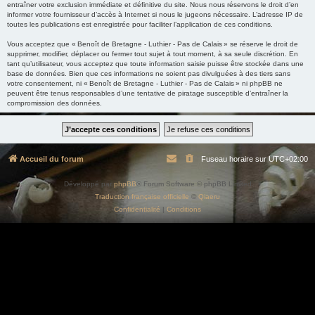
entraîner votre exclusion immédiate et définitive du site. Nous nous réservons le droit d’en
informer votre fournisseur d’accès à Internet si nous le jugeons nécessaire. L’adresse IP de
toutes les publications est enregistrée pour faciliter l’application de ces conditions.
Vous acceptez que « Benoît de Bretagne - Luthier - Pas de Calais » se réserve le droit de
supprimer, modifier, déplacer ou fermer tout sujet à tout moment, à sa seule discrétion. En
tant qu’utilisateur, vous acceptez que toute information saisie puisse être stockée dans une
base de données. Bien que ces informations ne soient pas divulguées à des tiers sans
votre consentement, ni « Benoît de Bretagne - Luthier - Pas de Calais » ni phpBB ne
peuvent être tenus responsables d’une tentative de piratage susceptible d’entraîner la
compromission des données.
Accueil du forum
Fuseau horaire sur
UTC+02:00
Développé par
phpBB
® Forum Software © phpBB Limited
Traduction française officielle
©
Qiaeru
Confidentialité
|
Conditions