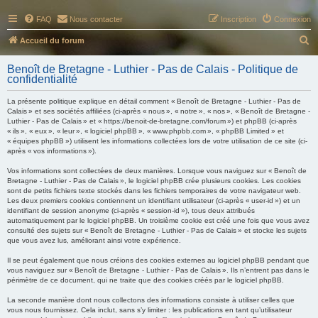
FAQ
Nous contacter
Inscription
Connexion
R
Accueil du forum
e
Benoît de Bretagne - Luthier - Pas de Calais - Politique de
c
confidentialité
h
La présente politique explique en détail comment « Benoît de Bretagne - Luthier - Pas de
e
Calais » et ses sociétés affiliées (ci-après « nous », « notre », « nos », « Benoît de Bretagne -
Luthier - Pas de Calais » et « https://benoit-de-bretagne.com/forum ») et phpBB (ci-après
r
« ils », « eux », « leur », « logiciel phpBB », « www.phpbb.com », « phpBB Limited » et
« équipes phpBB ») utilisent les informations collectées lors de votre utilisation de ce site (ci-
c
après « vos informations »).
h
Vos informations sont collectées de deux manières. Lorsque vous naviguez sur « Benoît de
e
Bretagne - Luthier - Pas de Calais », le logiciel phpBB crée plusieurs cookies. Les cookies
sont de petits fichiers texte stockés dans les fichiers temporaires de votre navigateur web.
r
Les deux premiers cookies contiennent un identifiant utilisateur (ci-après « user-id ») et un
identifiant de session anonyme (ci-après « session-id »), tous deux attribués
automatiquement par le logiciel phpBB. Un troisième cookie est créé une fois que vous avez
consulté des sujets sur « Benoît de Bretagne - Luthier - Pas de Calais » et stocke les sujets
que vous avez lus, améliorant ainsi votre expérience.
Il se peut également que nous créions des cookies externes au logiciel phpBB pendant que
vous naviguez sur « Benoît de Bretagne - Luthier - Pas de Calais ». Ils n’entrent pas dans le
périmètre de ce document, qui ne traite que des cookies créés par le logiciel phpBB.
La seconde manière dont nous collectons des informations consiste à utiliser celles que
vous nous fournissez. Cela inclut, sans s’y limiter : les publications en tant qu’utilisateur