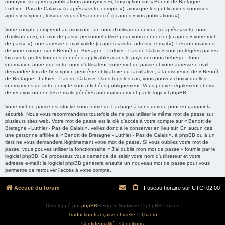
anonyme (ci-après « publications anonymes »), l’inscription sur « Benoît de Bretagne -
Luthier - Pas de Calais » (ci-après « votre compte »), ainsi que les publications soumises
après inscription, lorsque vous êtes connecté (ci-après « vos publications »).
Votre compte comprend au minimum : un nom d’utilisateur unique (ci-après « votre nom
d’utilisateur »), un mot de passe personnel utilisé pour vous connecter (ci-après « votre mot
de passe »), une adresse e-mail valide (ci-après « votre adresse e-mail »). Les informations
de votre compte sur « Benoît de Bretagne - Luthier - Pas de Calais » sont protégées par les
lois sur la protection des données applicables dans le pays qui nous héberge. Toute
information autre que votre nom d’utilisateur, votre mot de passe et votre adresse e-mail
demandée lors de l’inscription peut être obligatoire ou facultative, à la discrétion de « Benoît
de Bretagne - Luthier - Pas de Calais ». Dans tous les cas, vous pouvez choisir quelles
informations de votre compte sont affichées publiquement. Vous pouvez également choisir
de recevoir ou non les e-mails générés automatiquement par le logiciel phpBB.
Votre mot de passe est stocké sous forme de hachage à sens unique pour en garantir la
sécurité. Nous vous recommandons toutefois de ne pas utiliser le même mot de passe sur
plusieurs sites web. Votre mot de passe est la clé d’accès à votre compte sur « Benoît de
Bretagne - Luthier - Pas de Calais », veillez donc à le conserver en lieu sûr. En aucun cas,
une personne affiliée à « Benoît de Bretagne - Luthier - Pas de Calais », à phpBB ou à un
tiers ne vous demandera légitimement votre mot de passe. Si vous oubliez votre mot de
passe, vous pouvez utiliser la fonctionnalité « J’ai oublié mon mot de passe » fournie par le
logiciel phpBB. Ce processus vous demande de saisir votre nom d’utilisateur et votre
adresse e-mail ; le logiciel phpBB générera ensuite un nouveau mot de passe pour vous
permettre de retrouver l’accès à votre compte.
Accueil du forum
Fuseau horaire sur
UTC+02:00
Développé par
phpBB
® Forum Software © phpBB Limited
Traduction française officielle
©
Qiaeru
Confidentialité
|
Conditions