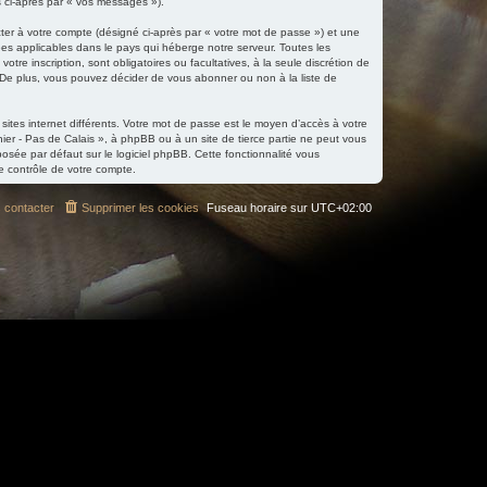
s ci-après par « vos messages »).
ter à votre compte (désigné ci-après par « votre mot de passe ») et une
ées applicables dans le pays qui héberge notre serveur. Toutes les
tre inscription, sont obligatoires ou facultatives, à la seule discrétion de
 De plus, vous pouvez décider de vous abonner ou non à la liste de
 sites internet différents. Votre mot de passe est le moyen d’accès à votre
ier - Pas de Calais », à phpBB ou à un site de tierce partie ne peut vous
sée par défaut sur le logiciel phpBB. Cette fonctionnalité vous
e contrôle de votre compte.
 contacter
Supprimer les cookies
Fuseau horaire sur
UTC+02:00