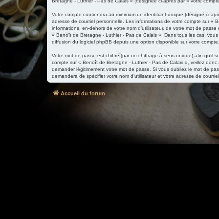
Bretagne - Luthier - Pas de Calais » (désignée ci-après par « votre compt
Votre compte contiendra au minimum un identifiant unique (désigné ci-apr
adresse de courriel personnelle. Les informations de votre compte sur « B
informations, en-dehors de votre nom d’utilisateur, de votre mot de passe e
« Benoît de Bretagne - Luthier - Pas de Calais ». Dans tous les cas, vou
diffusion du logiciel phpBB depuis une option disponible sur votre compte
Votre mot de passe est chiffré (par un chiffrage à sens unique) afin qu’il
compte sur « Benoît de Bretagne - Luthier - Pas de Calais », veillez donc
demander légitimement votre mot de passe. Si vous oubliez le mot de passe
demandera de spécifier votre nom d’utilisateur et votre adresse de courri
Accueil du forum