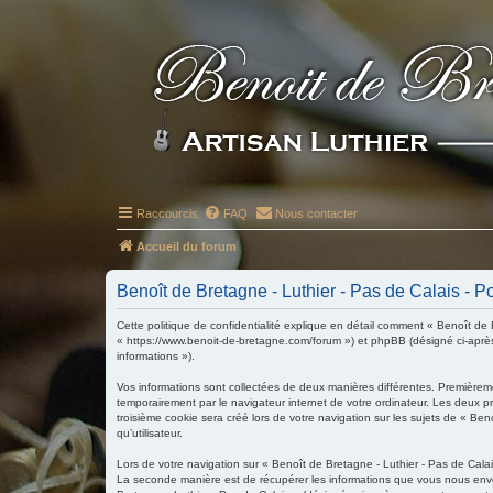
Raccourcis
FAQ
Nous contacter
Accueil du forum
Benoît de Bretagne - Luthier - Pas de Calais - Pol
Cette politique de confidentialité explique en détail comment « Benoît de B
« https://www.benoit-de-bretagne.com/forum ») et phpBB (désigné ci-après pa
informations »).
Vos informations sont collectées de deux manières différentes. Premièreme
temporairement par le navigateur internet de votre ordinateur. Les deux p
troisième cookie sera créé lors de votre navigation sur les sujets de « Ben
qu’utilisateur.
Lors de votre navigation sur « Benoît de Bretagne - Luthier - Pas de Cal
La seconde manière est de récupérer les informations que vous nous envoy