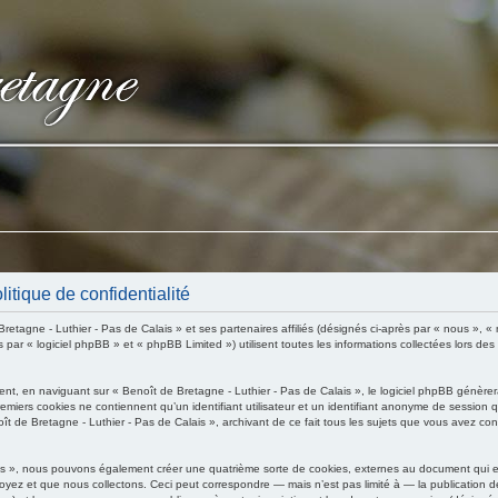
itique de confidentialité
retagne - Luthier - Pas de Calais » et ses partenaires affiliés (désignés ci-après par « nous », «
r « logiciel phpBB » et « phpBB Limited ») utilisent toutes les informations collectées lors des s
nt, en naviguant sur « Benoît de Bretagne - Luthier - Pas de Calais », le logiciel phpBB génèrera
remiers cookies ne contiennent qu’un identifiant utilisateur et un identifiant anonyme de session
oît de Bretagne - Luthier - Pas de Calais », archivant de ce fait tous les sujets que vous avez con
ais », nous pouvons également créer une quatrième sorte de cookies, externes au document qui e
ez et que nous collectons. Ceci peut correspondre — mais n’est pas limité à — la publication de 