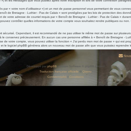
e ») et les messages que vous publiez après votre inscription et lors de votre connexion (désigné
ès par « votre nom d’utilisateur ») et un mot de passe personnel vous permettant de vous connec
enoît de Bretagne - Luthier - Pas de Calais » sont protégées par les lois de protection des donn
t de votre adresse de courriel requis par « Benoît de Bretagne - Luthier - Pas de Calais » durant vo
s pouvez contrôler quelles informations de votre compte vous souhaitez rendre publiques ou non.
.
 soit sécurisé. Cependant, il est recommandé de ne pas utiliser le même mot de passe sur plusieurs
 à le conservez précieusement. En aucun cas une personne affiliée à « Benoît de Bretagne - Luth
 de votre compte, vous pouvez utiliser la fonction « J’ai perdu mon mot de passe » qui est propo
el et le logiciel phpBB générera alors un nouveau mot de passe afin que vous puissiez reprendre l
Nous
Développé par
phpBB
® Forum Software © phpBB Limited
Traduction française officielle
©
Qiaeru
Confidentialité
|
Conditions