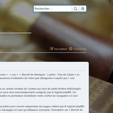
Rechercher
Recherche avancé
Inscription
Connexion
 notre », « nos », « Benoît de Bretagne - Luthier - Pas de Calais » et
essions d’utilisation de votre part (désignées ci-après par « vos
 un certain nombre de cookies qui sont de petits fichiers téléchargés
 qui vous sont automatiquement assignés par le logiciel phpBB. Un
sultés et permettant d’améliorer votre confort de navigation en tant
st prévu pour couvrir uniquement les pages créées par le logiciel phpBB.
messages en tant qu’utilisateur anonyme, l’inscription sur « Benoît de