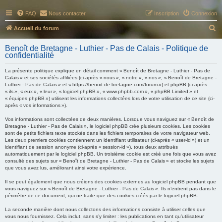
FAQ
Nous contacter
Inscription
Connexion
R
Accueil du forum
e
Benoît de Bretagne - Luthier - Pas de Calais - Politique de
c
confidentialité
h
La présente politique explique en détail comment « Benoît de Bretagne - Luthier - Pas de
e
Calais » et ses sociétés affiliées (ci-après « nous », « notre », « nos », « Benoît de Bretagne -
Luthier - Pas de Calais » et « https://benoit-de-bretagne.com/forum ») et phpBB (ci-après
r
« ils », « eux », « leur », « logiciel phpBB », « www.phpbb.com », « phpBB Limited » et
« équipes phpBB ») utilisent les informations collectées lors de votre utilisation de ce site (ci-
c
après « vos informations »).
h
Vos informations sont collectées de deux manières. Lorsque vous naviguez sur « Benoît de
e
Bretagne - Luthier - Pas de Calais », le logiciel phpBB crée plusieurs cookies. Les cookies
sont de petits fichiers texte stockés dans les fichiers temporaires de votre navigateur web.
r
Les deux premiers cookies contiennent un identifiant utilisateur (ci-après « user-id ») et un
identifiant de session anonyme (ci-après « session-id »), tous deux attribués
automatiquement par le logiciel phpBB. Un troisième cookie est créé une fois que vous avez
consulté des sujets sur « Benoît de Bretagne - Luthier - Pas de Calais » et stocke les sujets
que vous avez lus, améliorant ainsi votre expérience.
Il se peut également que nous créions des cookies externes au logiciel phpBB pendant que
vous naviguez sur « Benoît de Bretagne - Luthier - Pas de Calais ». Ils n’entrent pas dans le
périmètre de ce document, qui ne traite que des cookies créés par le logiciel phpBB.
La seconde manière dont nous collectons des informations consiste à utiliser celles que
vous nous fournissez. Cela inclut, sans s’y limiter : les publications en tant qu’utilisateur