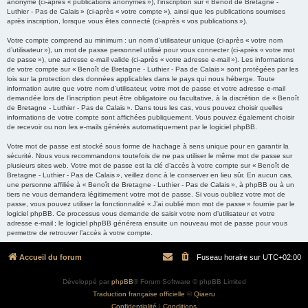
anonyme (ci-après « publications anonymes »), l’inscription sur « Benoît de Bretagne -
Luthier - Pas de Calais » (ci-après « votre compte »), ainsi que les publications soumises
après inscription, lorsque vous êtes connecté (ci-après « vos publications »).
Votre compte comprend au minimum : un nom d’utilisateur unique (ci-après « votre nom
d’utilisateur »), un mot de passe personnel utilisé pour vous connecter (ci-après « votre mot
de passe »), une adresse e-mail valide (ci-après « votre adresse e-mail »). Les informations
de votre compte sur « Benoît de Bretagne - Luthier - Pas de Calais » sont protégées par les
lois sur la protection des données applicables dans le pays qui nous héberge. Toute
information autre que votre nom d’utilisateur, votre mot de passe et votre adresse e-mail
demandée lors de l’inscription peut être obligatoire ou facultative, à la discrétion de « Benoît
de Bretagne - Luthier - Pas de Calais ». Dans tous les cas, vous pouvez choisir quelles
informations de votre compte sont affichées publiquement. Vous pouvez également choisir
de recevoir ou non les e-mails générés automatiquement par le logiciel phpBB.
Votre mot de passe est stocké sous forme de hachage à sens unique pour en garantir la
sécurité. Nous vous recommandons toutefois de ne pas utiliser le même mot de passe sur
plusieurs sites web. Votre mot de passe est la clé d’accès à votre compte sur « Benoît de
Bretagne - Luthier - Pas de Calais », veillez donc à le conserver en lieu sûr. En aucun cas,
une personne affiliée à « Benoît de Bretagne - Luthier - Pas de Calais », à phpBB ou à un
tiers ne vous demandera légitimement votre mot de passe. Si vous oubliez votre mot de
passe, vous pouvez utiliser la fonctionnalité « J’ai oublié mon mot de passe » fournie par le
logiciel phpBB. Ce processus vous demande de saisir votre nom d’utilisateur et votre
adresse e-mail ; le logiciel phpBB générera ensuite un nouveau mot de passe pour vous
permettre de retrouver l’accès à votre compte.
Accueil du forum
Fuseau horaire sur
UTC+02:00
Développé par
phpBB
® Forum Software © phpBB Limited
Traduction française officielle
©
Qiaeru
Confidentialité
|
Conditions