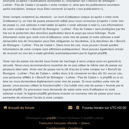
anonyme (ci-après « publications anonymes »), l’inscription sur « Benoît de Bretagne -
Luthier - Pas de Calais » (ci-après « votre compte »), ainsi que les publications soumises
après inscription, lorsque vous êtes connecté (ci-après « vos publications »).
Votre compte comprend au minimum : un nom d’utilisateur unique (ci-après « votre nom
d’utilisateur »), un mot de passe personnel utilisé pour vous connecter (ci-après « votre mot
de passe »), une adresse e-mail valide (ci-après « votre adresse e-mail »). Les informations
de votre compte sur « Benoît de Bretagne - Luthier - Pas de Calais » sont protégées par les
lois sur la protection des données applicables dans le pays qui nous héberge. Toute
information autre que votre nom d’utilisateur, votre mot de passe et votre adresse e-mail
demandée lors de l’inscription peut être obligatoire ou facultative, à la discrétion de « Benoît
de Bretagne - Luthier - Pas de Calais ». Dans tous les cas, vous pouvez choisir quelles
informations de votre compte sont affichées publiquement. Vous pouvez également choisir
de recevoir ou non les e-mails générés automatiquement par le logiciel phpBB.
Votre mot de passe est stocké sous forme de hachage à sens unique pour en garantir la
sécurité. Nous vous recommandons toutefois de ne pas utiliser le même mot de passe sur
plusieurs sites web. Votre mot de passe est la clé d’accès à votre compte sur « Benoît de
Bretagne - Luthier - Pas de Calais », veillez donc à le conserver en lieu sûr. En aucun cas,
une personne affiliée à « Benoît de Bretagne - Luthier - Pas de Calais », à phpBB ou à un
tiers ne vous demandera légitimement votre mot de passe. Si vous oubliez votre mot de
passe, vous pouvez utiliser la fonctionnalité « J’ai oublié mon mot de passe » fournie par le
logiciel phpBB. Ce processus vous demande de saisir votre nom d’utilisateur et votre
adresse e-mail ; le logiciel phpBB générera ensuite un nouveau mot de passe pour vous
permettre de retrouver l’accès à votre compte.
Accueil du forum
Fuseau horaire sur
UTC+02:00
Développé par
phpBB
® Forum Software © phpBB Limited
Traduction française officielle
©
Qiaeru
Confidentialité
|
Conditions