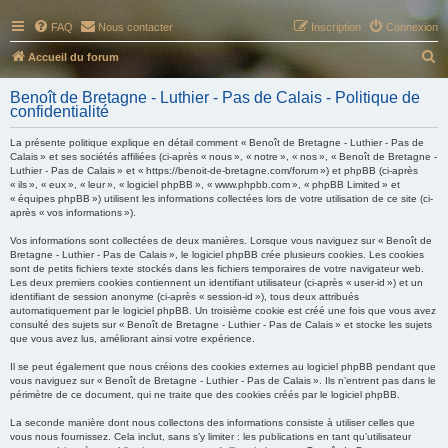
FAQ
Nous contacter
Inscription
Connexion
R
Accueil du forum
e
Benoît de Bretagne - Luthier - Pas de Calais - Politique de
c
confidentialité
h
La présente politique explique en détail comment « Benoît de Bretagne - Luthier - Pas de
e
Calais » et ses sociétés affiliées (ci-après « nous », « notre », « nos », « Benoît de Bretagne -
Luthier - Pas de Calais » et « https://benoit-de-bretagne.com/forum ») et phpBB (ci-après
r
« ils », « eux », « leur », « logiciel phpBB », « www.phpbb.com », « phpBB Limited » et
« équipes phpBB ») utilisent les informations collectées lors de votre utilisation de ce site (ci-
c
après « vos informations »).
h
Vos informations sont collectées de deux manières. Lorsque vous naviguez sur « Benoît de
e
Bretagne - Luthier - Pas de Calais », le logiciel phpBB crée plusieurs cookies. Les cookies
sont de petits fichiers texte stockés dans les fichiers temporaires de votre navigateur web.
r
Les deux premiers cookies contiennent un identifiant utilisateur (ci-après « user-id ») et un
identifiant de session anonyme (ci-après « session-id »), tous deux attribués
automatiquement par le logiciel phpBB. Un troisième cookie est créé une fois que vous avez
consulté des sujets sur « Benoît de Bretagne - Luthier - Pas de Calais » et stocke les sujets
que vous avez lus, améliorant ainsi votre expérience.
Il se peut également que nous créions des cookies externes au logiciel phpBB pendant que
vous naviguez sur « Benoît de Bretagne - Luthier - Pas de Calais ». Ils n’entrent pas dans le
périmètre de ce document, qui ne traite que des cookies créés par le logiciel phpBB.
La seconde manière dont nous collectons des informations consiste à utiliser celles que
vous nous fournissez. Cela inclut, sans s’y limiter : les publications en tant qu’utilisateur