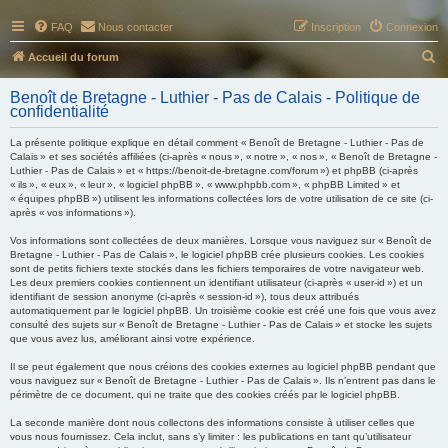
FAQ
Nous contacter
Inscription
Connexion
R
Accueil du forum
e
Benoît de Bretagne - Luthier - Pas de Calais - Politique de
c
confidentialité
h
La présente politique explique en détail comment « Benoît de Bretagne - Luthier - Pas de
e
Calais » et ses sociétés affiliées (ci-après « nous », « notre », « nos », « Benoît de Bretagne -
Luthier - Pas de Calais » et « https://benoit-de-bretagne.com/forum ») et phpBB (ci-après
r
« ils », « eux », « leur », « logiciel phpBB », « www.phpbb.com », « phpBB Limited » et
« équipes phpBB ») utilisent les informations collectées lors de votre utilisation de ce site (ci-
c
après « vos informations »).
h
Vos informations sont collectées de deux manières. Lorsque vous naviguez sur « Benoît de
e
Bretagne - Luthier - Pas de Calais », le logiciel phpBB crée plusieurs cookies. Les cookies
sont de petits fichiers texte stockés dans les fichiers temporaires de votre navigateur web.
r
Les deux premiers cookies contiennent un identifiant utilisateur (ci-après « user-id ») et un
identifiant de session anonyme (ci-après « session-id »), tous deux attribués
automatiquement par le logiciel phpBB. Un troisième cookie est créé une fois que vous avez
consulté des sujets sur « Benoît de Bretagne - Luthier - Pas de Calais » et stocke les sujets
que vous avez lus, améliorant ainsi votre expérience.
Il se peut également que nous créions des cookies externes au logiciel phpBB pendant que
vous naviguez sur « Benoît de Bretagne - Luthier - Pas de Calais ». Ils n’entrent pas dans le
périmètre de ce document, qui ne traite que des cookies créés par le logiciel phpBB.
La seconde manière dont nous collectons des informations consiste à utiliser celles que
vous nous fournissez. Cela inclut, sans s’y limiter : les publications en tant qu’utilisateur