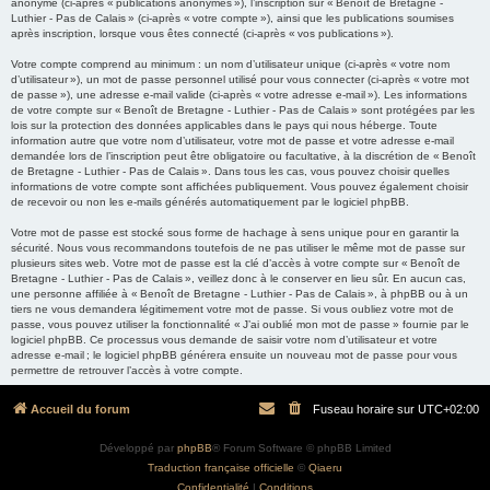
anonyme (ci-après « publications anonymes »), l’inscription sur « Benoît de Bretagne -
Luthier - Pas de Calais » (ci-après « votre compte »), ainsi que les publications soumises
après inscription, lorsque vous êtes connecté (ci-après « vos publications »).
Votre compte comprend au minimum : un nom d’utilisateur unique (ci-après « votre nom
d’utilisateur »), un mot de passe personnel utilisé pour vous connecter (ci-après « votre mot
de passe »), une adresse e-mail valide (ci-après « votre adresse e-mail »). Les informations
de votre compte sur « Benoît de Bretagne - Luthier - Pas de Calais » sont protégées par les
lois sur la protection des données applicables dans le pays qui nous héberge. Toute
information autre que votre nom d’utilisateur, votre mot de passe et votre adresse e-mail
demandée lors de l’inscription peut être obligatoire ou facultative, à la discrétion de « Benoît
de Bretagne - Luthier - Pas de Calais ». Dans tous les cas, vous pouvez choisir quelles
informations de votre compte sont affichées publiquement. Vous pouvez également choisir
de recevoir ou non les e-mails générés automatiquement par le logiciel phpBB.
Votre mot de passe est stocké sous forme de hachage à sens unique pour en garantir la
sécurité. Nous vous recommandons toutefois de ne pas utiliser le même mot de passe sur
plusieurs sites web. Votre mot de passe est la clé d’accès à votre compte sur « Benoît de
Bretagne - Luthier - Pas de Calais », veillez donc à le conserver en lieu sûr. En aucun cas,
une personne affiliée à « Benoît de Bretagne - Luthier - Pas de Calais », à phpBB ou à un
tiers ne vous demandera légitimement votre mot de passe. Si vous oubliez votre mot de
passe, vous pouvez utiliser la fonctionnalité « J’ai oublié mon mot de passe » fournie par le
logiciel phpBB. Ce processus vous demande de saisir votre nom d’utilisateur et votre
adresse e-mail ; le logiciel phpBB générera ensuite un nouveau mot de passe pour vous
permettre de retrouver l’accès à votre compte.
Accueil du forum
Fuseau horaire sur
UTC+02:00
Développé par
phpBB
® Forum Software © phpBB Limited
Traduction française officielle
©
Qiaeru
Confidentialité
|
Conditions