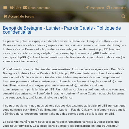
FAQ
Nous contacter
Inscription
Connexion
R
Accueil du forum
e
Benoît de Bretagne - Luthier - Pas de Calais - Politique de
c
confidentialité
h
La présente politique explique en détail comment « Benoît de Bretagne - Luthier - Pas de
e
Calais » et ses sociétés affiliées (ci-après « nous », « notre », « nos », « Benoît de Bretagne -
Luthier - Pas de Calais » et « https://benoit-de-bretagne.com/forum ») et phpBB (ci-après
r
« ils », « eux », « leur », « logiciel phpBB », « www.phpbb.com », « phpBB Limited » et
« équipes phpBB ») utilisent les informations collectées lors de votre utilisation de ce site (ci-
c
après « vos informations »).
h
Vos informations sont collectées de deux manières. Lorsque vous naviguez sur « Benoît de
e
Bretagne - Luthier - Pas de Calais », le logiciel phpBB crée plusieurs cookies. Les cookies
sont de petits fichiers texte stockés dans les fichiers temporaires de votre navigateur web.
r
Les deux premiers cookies contiennent un identifiant utilisateur (ci-après « user-id ») et un
identifiant de session anonyme (ci-après « session-id »), tous deux attribués
automatiquement par le logiciel phpBB. Un troisième cookie est créé une fois que vous avez
consulté des sujets sur « Benoît de Bretagne - Luthier - Pas de Calais » et stocke les sujets
que vous avez lus, améliorant ainsi votre expérience.
Il se peut également que nous créions des cookies externes au logiciel phpBB pendant que
vous naviguez sur « Benoît de Bretagne - Luthier - Pas de Calais ». Ils n’entrent pas dans le
périmètre de ce document, qui ne traite que des cookies créés par le logiciel phpBB.
La seconde manière dont nous collectons des informations consiste à utiliser celles que
vous nous fournissez. Cela inclut, sans s’y limiter : les publications en tant qu’utilisateur