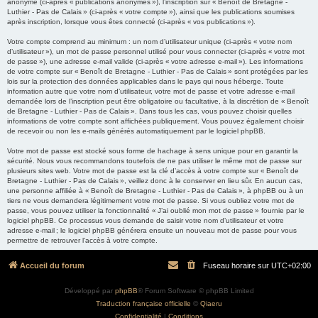
anonyme (ci-après « publications anonymes »), l’inscription sur « Benoît de Bretagne -
Luthier - Pas de Calais » (ci-après « votre compte »), ainsi que les publications soumises
après inscription, lorsque vous êtes connecté (ci-après « vos publications »).
Votre compte comprend au minimum : un nom d’utilisateur unique (ci-après « votre nom
d’utilisateur »), un mot de passe personnel utilisé pour vous connecter (ci-après « votre mot
de passe »), une adresse e-mail valide (ci-après « votre adresse e-mail »). Les informations
de votre compte sur « Benoît de Bretagne - Luthier - Pas de Calais » sont protégées par les
lois sur la protection des données applicables dans le pays qui nous héberge. Toute
information autre que votre nom d’utilisateur, votre mot de passe et votre adresse e-mail
demandée lors de l’inscription peut être obligatoire ou facultative, à la discrétion de « Benoît
de Bretagne - Luthier - Pas de Calais ». Dans tous les cas, vous pouvez choisir quelles
informations de votre compte sont affichées publiquement. Vous pouvez également choisir
de recevoir ou non les e-mails générés automatiquement par le logiciel phpBB.
Votre mot de passe est stocké sous forme de hachage à sens unique pour en garantir la
sécurité. Nous vous recommandons toutefois de ne pas utiliser le même mot de passe sur
plusieurs sites web. Votre mot de passe est la clé d’accès à votre compte sur « Benoît de
Bretagne - Luthier - Pas de Calais », veillez donc à le conserver en lieu sûr. En aucun cas,
une personne affiliée à « Benoît de Bretagne - Luthier - Pas de Calais », à phpBB ou à un
tiers ne vous demandera légitimement votre mot de passe. Si vous oubliez votre mot de
passe, vous pouvez utiliser la fonctionnalité « J’ai oublié mon mot de passe » fournie par le
logiciel phpBB. Ce processus vous demande de saisir votre nom d’utilisateur et votre
adresse e-mail ; le logiciel phpBB générera ensuite un nouveau mot de passe pour vous
permettre de retrouver l’accès à votre compte.
Accueil du forum
Fuseau horaire sur
UTC+02:00
Développé par
phpBB
® Forum Software © phpBB Limited
Traduction française officielle
©
Qiaeru
Confidentialité
|
Conditions