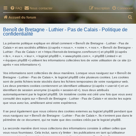
FAQ
Nous contacter
Inscription
Connexion
R
Accueil du forum
e
Benoît de Bretagne - Luthier - Pas de Calais - Politique de
c
confidentialité
h
La présente politique explique en détail comment « Benoît de Bretagne - Luthier - Pas de
e
Calais » et ses sociétés affiliées (ci-après « nous », « notre », « nos », « Benoît de Bretagne -
Luthier - Pas de Calais » et « https://benoit-de-bretagne.com/forum ») et phpBB (ci-après
r
« ils », « eux », « leur », « logiciel phpBB », « www.phpbb.com », « phpBB Limited » et
« équipes phpBB ») utilisent les informations collectées lors de votre utilisation de ce site (ci-
c
après « vos informations »).
h
Vos informations sont collectées de deux manières. Lorsque vous naviguez sur « Benoît de
e
Bretagne - Luthier - Pas de Calais », le logiciel phpBB crée plusieurs cookies. Les cookies
sont de petits fichiers texte stockés dans les fichiers temporaires de votre navigateur web.
r
Les deux premiers cookies contiennent un identifiant utilisateur (ci-après « user-id ») et un
identifiant de session anonyme (ci-après « session-id »), tous deux attribués
automatiquement par le logiciel phpBB. Un troisième cookie est créé une fois que vous avez
consulté des sujets sur « Benoît de Bretagne - Luthier - Pas de Calais » et stocke les sujets
que vous avez lus, améliorant ainsi votre expérience.
Il se peut également que nous créions des cookies externes au logiciel phpBB pendant que
vous naviguez sur « Benoît de Bretagne - Luthier - Pas de Calais ». Ils n’entrent pas dans le
périmètre de ce document, qui ne traite que des cookies créés par le logiciel phpBB.
La seconde manière dont nous collectons des informations consiste à utiliser celles que
vous nous fournissez. Cela inclut, sans s’y limiter : les publications en tant qu’utilisateur