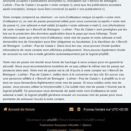
anonyme (ci-après « publications anonymes »), l’inscription sur « Benoît de Bretagne -
Luthier - Pas de Calais » (ci-après « votre compte »), ainsi que les publications soumises
après inscription, lorsque vous êtes connecté (ci-après « vos publications »).
Votre compte comprend au minimum : un nom d’utilisateur unique (ci-après « votre nom
d’utilisateur »), un mot de passe personnel utilisé pour vous connecter (ci-après « votre mot
de passe »), une adresse e-mail valide (ci-après « votre adresse e-mail »). Les informations
de votre compte sur « Benoît de Bretagne - Luthier - Pas de Calais » sont protégées par les
lois sur la protection des données applicables dans le pays qui nous héberge. Toute
information autre que votre nom d’utilisateur, votre mot de passe et votre adresse e-mail
demandée lors de l’inscription peut être obligatoire ou facultative, à la discrétion de « Benoît
de Bretagne - Luthier - Pas de Calais ». Dans tous les cas, vous pouvez choisir quelles
informations de votre compte sont affichées publiquement. Vous pouvez également choisir
de recevoir ou non les e-mails générés automatiquement par le logiciel phpBB.
Votre mot de passe est stocké sous forme de hachage à sens unique pour en garantir la
sécurité. Nous vous recommandons toutefois de ne pas utiliser le même mot de passe sur
plusieurs sites web. Votre mot de passe est la clé d’accès à votre compte sur « Benoît de
Bretagne - Luthier - Pas de Calais », veillez donc à le conserver en lieu sûr. En aucun cas,
une personne affiliée à « Benoît de Bretagne - Luthier - Pas de Calais », à phpBB ou à un
tiers ne vous demandera légitimement votre mot de passe. Si vous oubliez votre mot de
passe, vous pouvez utiliser la fonctionnalité « J’ai oublié mon mot de passe » fournie par le
logiciel phpBB. Ce processus vous demande de saisir votre nom d’utilisateur et votre
adresse e-mail ; le logiciel phpBB générera ensuite un nouveau mot de passe pour vous
permettre de retrouver l’accès à votre compte.
Accueil du forum
Fuseau horaire sur
UTC+02:00
Développé par
phpBB
® Forum Software © phpBB Limited
Traduction française officielle
©
Qiaeru
Confidentialité
|
Conditions