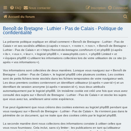
FAQ
Nous contacter
Inscription
Connexion
R
Accueil du forum
e
Benoît de Bretagne - Luthier - Pas de Calais - Politique de
c
confidentialité
h
La présente politique explique en détail comment « Benoît de Bretagne - Luthier - Pas de
e
Calais » et ses sociétés affiliées (ci-après « nous », « notre », « nos », « Benoît de Bretagne -
Luthier - Pas de Calais » et « https://benoit-de-bretagne.com/forum ») et phpBB (ci-après
r
« ils », « eux », « leur », « logiciel phpBB », « www.phpbb.com », « phpBB Limited » et
« équipes phpBB ») utilisent les informations collectées lors de votre utilisation de ce site (ci-
c
après « vos informations »).
h
Vos informations sont collectées de deux manières. Lorsque vous naviguez sur « Benoît de
e
Bretagne - Luthier - Pas de Calais », le logiciel phpBB crée plusieurs cookies. Les cookies
sont de petits fichiers texte stockés dans les fichiers temporaires de votre navigateur web.
r
Les deux premiers cookies contiennent un identifiant utilisateur (ci-après « user-id ») et un
identifiant de session anonyme (ci-après « session-id »), tous deux attribués
automatiquement par le logiciel phpBB. Un troisième cookie est créé une fois que vous avez
consulté des sujets sur « Benoît de Bretagne - Luthier - Pas de Calais » et stocke les sujets
que vous avez lus, améliorant ainsi votre expérience.
Il se peut également que nous créions des cookies externes au logiciel phpBB pendant que
vous naviguez sur « Benoît de Bretagne - Luthier - Pas de Calais ». Ils n’entrent pas dans le
périmètre de ce document, qui ne traite que des cookies créés par le logiciel phpBB.
La seconde manière dont nous collectons des informations consiste à utiliser celles que
vous nous fournissez. Cela inclut, sans s’y limiter : les publications en tant qu’utilisateur