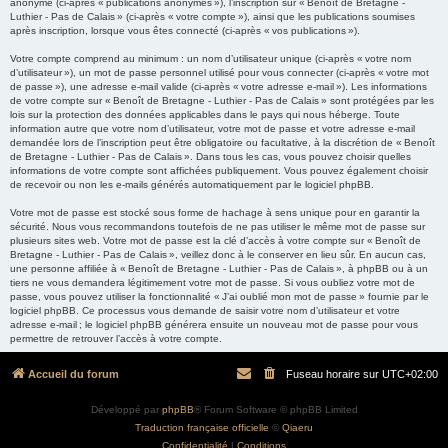
anonyme (ci-après « publications anonymes »), l’inscription sur « Benoît de Bretagne -
Luthier - Pas de Calais » (ci-après « votre compte »), ainsi que les publications soumises
après inscription, lorsque vous êtes connecté (ci-après « vos publications »).
Votre compte comprend au minimum : un nom d’utilisateur unique (ci-après « votre nom
d’utilisateur »), un mot de passe personnel utilisé pour vous connecter (ci-après « votre mot
de passe »), une adresse e-mail valide (ci-après « votre adresse e-mail »). Les informations
de votre compte sur « Benoît de Bretagne - Luthier - Pas de Calais » sont protégées par les
lois sur la protection des données applicables dans le pays qui nous héberge. Toute
information autre que votre nom d’utilisateur, votre mot de passe et votre adresse e-mail
demandée lors de l’inscription peut être obligatoire ou facultative, à la discrétion de « Benoît
de Bretagne - Luthier - Pas de Calais ». Dans tous les cas, vous pouvez choisir quelles
informations de votre compte sont affichées publiquement. Vous pouvez également choisir
de recevoir ou non les e-mails générés automatiquement par le logiciel phpBB.
Votre mot de passe est stocké sous forme de hachage à sens unique pour en garantir la
sécurité. Nous vous recommandons toutefois de ne pas utiliser le même mot de passe sur
plusieurs sites web. Votre mot de passe est la clé d’accès à votre compte sur « Benoît de
Bretagne - Luthier - Pas de Calais », veillez donc à le conserver en lieu sûr. En aucun cas,
une personne affiliée à « Benoît de Bretagne - Luthier - Pas de Calais », à phpBB ou à un
tiers ne vous demandera légitimement votre mot de passe. Si vous oubliez votre mot de
passe, vous pouvez utiliser la fonctionnalité « J’ai oublié mon mot de passe » fournie par le
logiciel phpBB. Ce processus vous demande de saisir votre nom d’utilisateur et votre
adresse e-mail ; le logiciel phpBB générera ensuite un nouveau mot de passe pour vous
permettre de retrouver l’accès à votre compte.
Accueil du forum
Fuseau horaire sur
UTC+02:00
Développé par
phpBB
® Forum Software © phpBB Limited
Traduction française officielle
©
Qiaeru
Confidentialité
|
Conditions