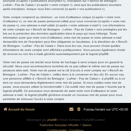
anonyme (ci-après « publications anonymes »), l’inscription sur « Benoît de Bretagne -
Luthier - Pas de Calais » (ci-après « votre compte »), ainsi que les publications soumises
après inscription, lorsque vous êtes connecté (ci-après « vos publications »).
Votre compte comprend au minimum : un nom d’utilisateur unique (ci-après « votre nom
d’utilisateur »), un mot de passe personnel utilisé pour vous connecter (ci-après « votre mot
de passe »), une adresse e-mail valide (ci-après « votre adresse e-mail »). Les informations
de votre compte sur « Benoît de Bretagne - Luthier - Pas de Calais » sont protégées par les
lois sur la protection des données applicables dans le pays qui nous héberge. Toute
information autre que votre nom d’utilisateur, votre mot de passe et votre adresse e-mail
demandée lors de l’inscription peut être obligatoire ou facultative, à la discrétion de « Benoît
de Bretagne - Luthier - Pas de Calais ». Dans tous les cas, vous pouvez choisir quelles
informations de votre compte sont affichées publiquement. Vous pouvez également choisir
de recevoir ou non les e-mails générés automatiquement par le logiciel phpBB.
Votre mot de passe est stocké sous forme de hachage à sens unique pour en garantir la
sécurité. Nous vous recommandons toutefois de ne pas utiliser le même mot de passe sur
plusieurs sites web. Votre mot de passe est la clé d’accès à votre compte sur « Benoît de
Bretagne - Luthier - Pas de Calais », veillez donc à le conserver en lieu sûr. En aucun cas,
une personne affiliée à « Benoît de Bretagne - Luthier - Pas de Calais », à phpBB ou à un
tiers ne vous demandera légitimement votre mot de passe. Si vous oubliez votre mot de
passe, vous pouvez utiliser la fonctionnalité « J’ai oublié mon mot de passe » fournie par le
logiciel phpBB. Ce processus vous demande de saisir votre nom d’utilisateur et votre
adresse e-mail ; le logiciel phpBB générera ensuite un nouveau mot de passe pour vous
permettre de retrouver l’accès à votre compte.
Accueil du forum
Fuseau horaire sur
UTC+02:00
Développé par
phpBB
® Forum Software © phpBB Limited
Traduction française officielle
©
Qiaeru
Confidentialité
|
Conditions