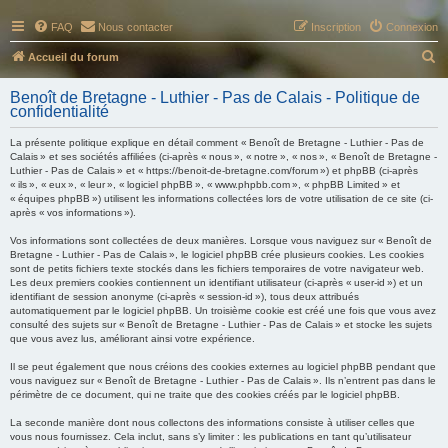
FAQ
Nous contacter
Inscription
Connexion
R
Accueil du forum
e
Benoît de Bretagne - Luthier - Pas de Calais - Politique de
c
confidentialité
h
La présente politique explique en détail comment « Benoît de Bretagne - Luthier - Pas de
e
Calais » et ses sociétés affiliées (ci-après « nous », « notre », « nos », « Benoît de Bretagne -
Luthier - Pas de Calais » et « https://benoit-de-bretagne.com/forum ») et phpBB (ci-après
r
« ils », « eux », « leur », « logiciel phpBB », « www.phpbb.com », « phpBB Limited » et
« équipes phpBB ») utilisent les informations collectées lors de votre utilisation de ce site (ci-
c
après « vos informations »).
h
Vos informations sont collectées de deux manières. Lorsque vous naviguez sur « Benoît de
e
Bretagne - Luthier - Pas de Calais », le logiciel phpBB crée plusieurs cookies. Les cookies
sont de petits fichiers texte stockés dans les fichiers temporaires de votre navigateur web.
r
Les deux premiers cookies contiennent un identifiant utilisateur (ci-après « user-id ») et un
identifiant de session anonyme (ci-après « session-id »), tous deux attribués
automatiquement par le logiciel phpBB. Un troisième cookie est créé une fois que vous avez
consulté des sujets sur « Benoît de Bretagne - Luthier - Pas de Calais » et stocke les sujets
que vous avez lus, améliorant ainsi votre expérience.
Il se peut également que nous créions des cookies externes au logiciel phpBB pendant que
vous naviguez sur « Benoît de Bretagne - Luthier - Pas de Calais ». Ils n’entrent pas dans le
périmètre de ce document, qui ne traite que des cookies créés par le logiciel phpBB.
La seconde manière dont nous collectons des informations consiste à utiliser celles que
vous nous fournissez. Cela inclut, sans s’y limiter : les publications en tant qu’utilisateur