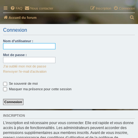
FAQ
Nous contacter
Inscription
Connexion
R
Accueil du forum
e
Connexion
c
h
Nom d’utilisateur :
e
r
Mot de passe :
c
J’ai oublié mon mot de passe
h
Renvoyer l’e-mail d’activation
e
Se souvenir de moi
r
Masquer ma présence pour cette session
INSCRIPTION
L’inscription est nécessaire pour vous connecter. Elle est rapide et vous donne
accès à plus de fonctionnalités. Les administrateurs peuvent accorder des
permissions supplémentaires aux membres inscrits. Avant de vous inscrire,
prenez connaissance des conditions d’utilisation et de la politique de