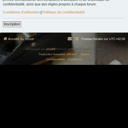
confidentialité, ainsi que des règles propres à chaque forum.
Conditions d’utilisation
|
Politique de confidentialité
Inscription
Accueil du forum
Fuseau horaire sur
UTC+02:00
Développé par
phpBB
® Forum Software © phpBB Limited
Traduction française officielle
©
Qiaeru
Confidentialité
|
Conditions