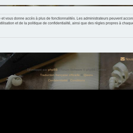
ide et vous donne accès à plus de fonctionnalités. Les administrateurs peuvent acc
lisation et de la politique de confidentialité, ainsi que des règles propres à chaqu
Nous
Développé par
phpBB
® Forum Software © phpBB Limited
Traduction française officielle
©
Qiaeru
Confidentialité
|
Conditions