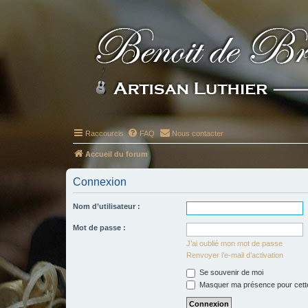
Raccourcis
FAQ
Nous contacter
Accueil du forum
Connexion
Nom d’utilisateur :
Mot de passe :
J’ai oublié mon mot de passe
Renvoyer l’e-mail d’activation
Se souvenir de moi
Masquer ma présence pour cett