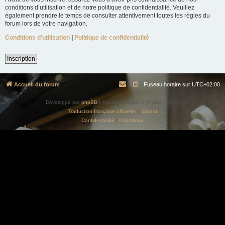
conditions d’utilisation et de notre politique de confidentialité. Veuillez
également prendre le temps de consulter attentivement toutes les règles du
forum lors de votre navigation.
Conditions d’utilisation
|
Politique de confidentialité
Inscription
Accueil du forum
Fuseau horaire sur
UTC+02:00
Développé par
phpBB
® Forum Software © phpBB Limited
Traduction française officielle
©
Qiaeru
Confidentialité
|
Conditions