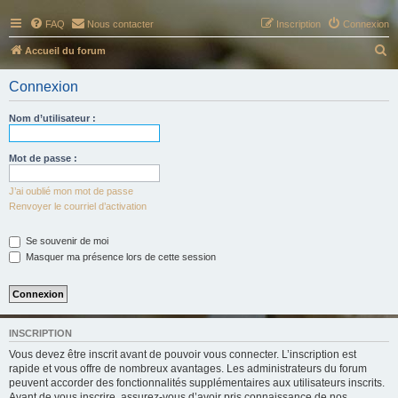
FAQ
Nous contacter
Inscription
Connexion
R
Accueil du forum
e
Connexion
c
h
Nom d’utilisateur :
e
r
Mot de passe :
c
J’ai oublié mon mot de passe
h
Renvoyer le courriel d’activation
e
Se souvenir de moi
r
Masquer ma présence lors de cette session
INSCRIPTION
Vous devez être inscrit avant de pouvoir vous connecter. L’inscription est
rapide et vous offre de nombreux avantages. Les administrateurs du forum
peuvent accorder des fonctionnalités supplémentaires aux utilisateurs inscrits.
Avant de vous inscrire, assurez-vous d’avoir pris connaissance de nos