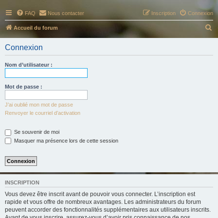
FAQ
Nous contacter
Inscription
Connexion
R
Accueil du forum
e
Connexion
c
h
Nom d’utilisateur :
e
r
Mot de passe :
c
J’ai oublié mon mot de passe
h
Renvoyer le courriel d’activation
e
Se souvenir de moi
r
Masquer ma présence lors de cette session
INSCRIPTION
Vous devez être inscrit avant de pouvoir vous connecter. L’inscription est
rapide et vous offre de nombreux avantages. Les administrateurs du forum
peuvent accorder des fonctionnalités supplémentaires aux utilisateurs inscrits.
Avant de vous inscrire, assurez-vous d’avoir pris connaissance de nos