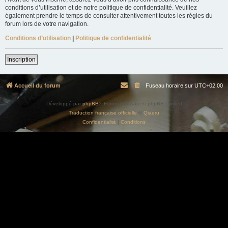
conditions d’utilisation et de notre politique de confidentialité. Veuillez
également prendre le temps de consulter attentivement toutes les règles du
forum lors de votre navigation.
Conditions d’utilisation
|
Politique de confidentialité
Inscription
Accueil du forum
Fuseau horaire sur
UTC+02:00
Développé par
phpBB
® Forum Software © phpBB Limited
Traduction française officielle
©
Qiaeru
Confidentialité
|
Conditions