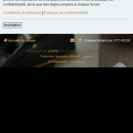
confidentialité, ainsi que des règles propres à chaque forum.
Conditions d’utilisation
|
Politique de confidentialité
Inscription
Accueil du forum
Fuseau horaire sur
UTC+02:00
Développé par
phpBB
® Forum Software © phpBB Limited
Traduction française officielle
©
Qiaeru
Confidentialité
|
Conditions