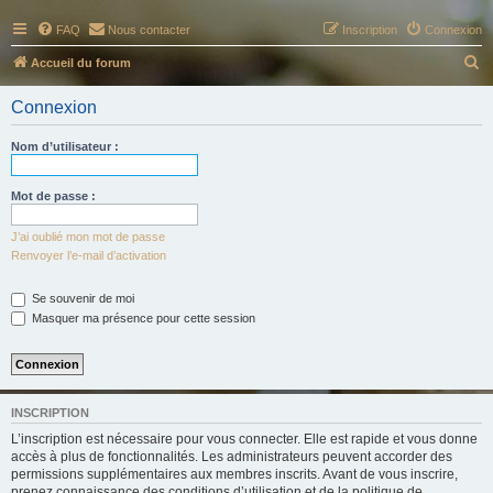
FAQ
Nous contacter
Inscription
Connexion
R
Accueil du forum
e
Connexion
c
h
Nom d’utilisateur :
e
r
Mot de passe :
c
J’ai oublié mon mot de passe
h
Renvoyer l’e-mail d’activation
e
Se souvenir de moi
r
Masquer ma présence pour cette session
INSCRIPTION
L’inscription est nécessaire pour vous connecter. Elle est rapide et vous donne
accès à plus de fonctionnalités. Les administrateurs peuvent accorder des
permissions supplémentaires aux membres inscrits. Avant de vous inscrire,
prenez connaissance des conditions d’utilisation et de la politique de