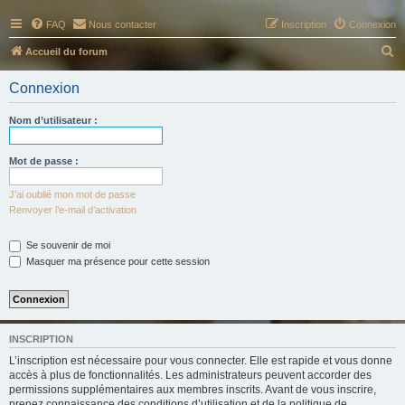
FAQ
Nous contacter
Inscription
Connexion
R
Accueil du forum
e
Connexion
c
h
Nom d’utilisateur :
e
r
Mot de passe :
c
J’ai oublié mon mot de passe
h
Renvoyer l’e-mail d’activation
e
Se souvenir de moi
r
Masquer ma présence pour cette session
INSCRIPTION
L’inscription est nécessaire pour vous connecter. Elle est rapide et vous donne
accès à plus de fonctionnalités. Les administrateurs peuvent accorder des
permissions supplémentaires aux membres inscrits. Avant de vous inscrire,
prenez connaissance des conditions d’utilisation et de la politique de