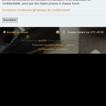
confidentialité, ainsi que des règles propres à chaque forum.
Conditions d’utilisation
|
Politique de confidentialité
Inscription
Accueil du forum
Fuseau horaire sur
UTC+02:00
Développé par
phpBB
® Forum Software © phpBB Limited
Traduction française officielle
©
Qiaeru
Confidentialité
|
Conditions